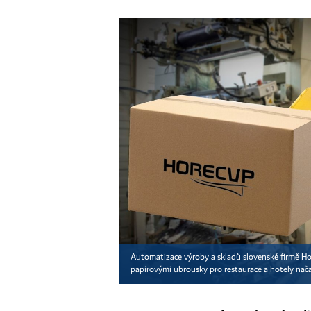
Automatizace výroby a skladů slovenské firmě Ho
papírovými ubrousky pro restaurace a hotely nač