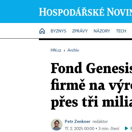
HOME
BYZNYS
ZPRÁVY
NÁZORY
TECH
HN.cz
›
Archiv
Fond Genesis
firmě na výr
přes tři mili
Petr Zenkner
redaktor
17. 2. 2025 00:00 ▪ 3 min. čtení