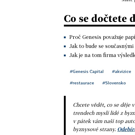
Co se dočtete 
Proč Genesis považuje papí
Jak to bude se současnými 
Jak je na tom firma výsledko
#Genesis Capital
#akvizice
#restaurace
#Slovensko
Chcete vědět, co se děje 
trendech myslí lidé z byzn
v pátek vám naši top auto
byznysové strany.
Odebíre