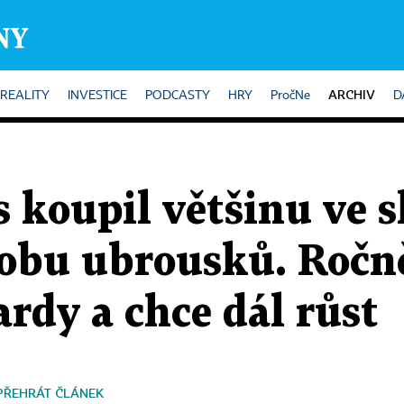
ARCHIV
REALITY
INVESTICE
PODCASTY
HRY
PročNe
D
 koupil většinu ve 
obu ubrousků. Ročně
ardy a chce dál růst
PŘEHRÁT ČLÁNEK