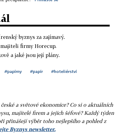
dál
renský byznys za zajímavý.
majiteli firmy Horecup.
vě a jaké jsou její plány.
#papírny
#papír
#hoteliérství
v české a světové ekonomice? Co si o aktuálních
ysu, majitelé firem a jejich šéfové? Každý týden
ři přinášejí výběr toho nejlepšího a pohled z
jte Byznys newsletter.