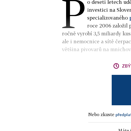
P
o deseti letech ud
investici na Slove
specializovaného
roce 2006 založil 
ročně vyrobí 3,5 miliardy ku
ale i nemocnice a sítě čerpac
většina pivovarů na mnicho
ZBÝ
Nebo zkuste
předpla
Máte j