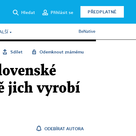
PŘEDPLATNÉ
Hledat
Přihlásit se
BeNative
ALŠÍ
Sdílet
Odemknout známému
slovenské
 jich vyrobí
ODEBÍRAT AUTORA