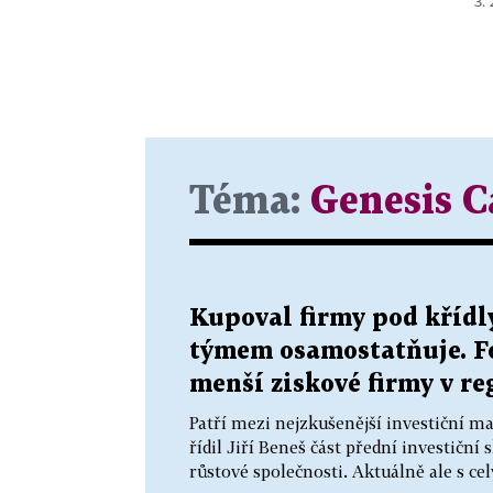
3.
Téma:
Genesis C
Kupoval firmy pod křídly
týmem osamostatňuje. F
menší ziskové firmy v r
Patří mezi nejzkušenější investiční 
řídil Jiří Beneš část přední investičn
růstové společnosti. Aktuálně ale s c