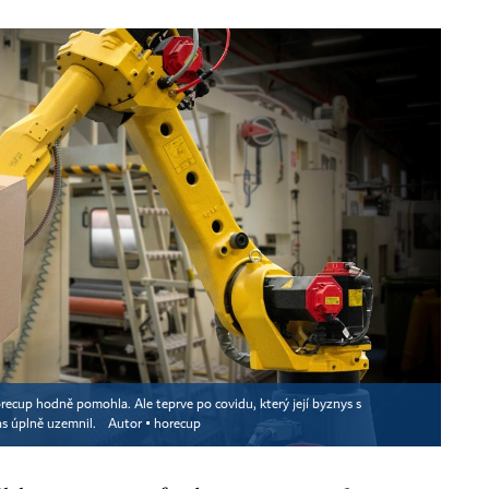
recup hodně pomohla. Ale teprve po covidu, který její byznys s
as úplně uzemnil.
Autor ▪
horecup