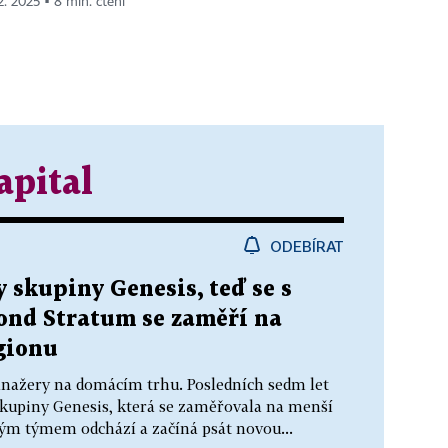
 2. 2025 ▪ 8 min. čtení
apital
ODEBÍRAT
 skupiny Genesis, teď se s
ond Stratum se zaměří na
egionu
manažery na domácím trhu. Posledních sedm let
í skupiny Genesis, která se zaměřovala na menší
elým týmem odchází a začíná psát novou...