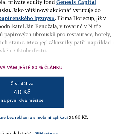
ělal private equity fond
Genesis Capital
nsku. Jako většinový akcionář vstupuje do
papírenského byznysu
. Firma Horecup, již v
podnikatel Ján Bendžala, v továrně v Nitře
sů papírových ubrousků pro restaurace, hotely,
ích stanic. Mezi její zákazníky patří například i
vském Oktoberfestu.
VÁ VÁM JEŠTĚ 80 % ČLÁNKU
Číst dál za
40 Kč
na první dva měsíce
za 80 Kč.
tné bez reklam a s mobilní aplikací
iž předplatné?
Přihlaste se