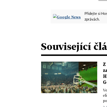
Přidejte si H
zprávách.
Související čl
Z
z
H
G
Ve
ef
po