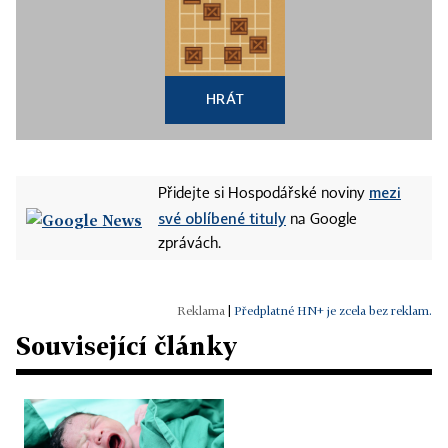
HRÁT
mezi
Přidejte si Hospodářské noviny
své oblíbené tituly
na Google
zprávách.
|
Předplatné HN+ je zcela bez reklam.
Související články