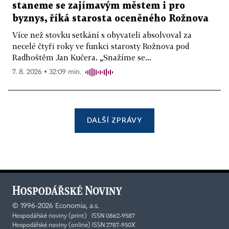
staneme se zajímavým městem i pro
byznys, říká starosta oceněného Rožnova
Více než stovku setkání s obyvateli absolvoval za
necelé čtyři roky ve funkci starosty Rožnova pod
Radhoštěm Jan Kučera. „Snažíme se...
7. 8. 2026 ▪ 32:09 min.
DALŠÍ ZPRÁVY
©
1996-2026
Economia, a.s.
Hospodářské noviny (print) ISSN 0862-9587
Hospodářské noviny (online) ISSN 2787-950X