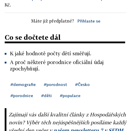
Kč.
Máte již předplatné?
Přihlaste se
Co se dočtete dál
K jaké hodnotě počty dětí směřují.
A proč některé porodnice oficiální údaj
zpochybňují.
#demografie
#porodnost
#Česko
#porodnice
#děti
#populace
Zajímají vás další kvalitní články z Hospodářských
novin? Výběr těch nejúspěšnějších posíláme každý
všední den večer v
našem newsletteru 7 v SEDM
,