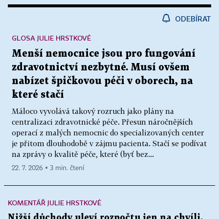
ODEBÍRAT
GLOSA JULIE HRSTKOVÉ
Menší nemocnice jsou pro fungování
zdravotnictví nezbytné. Musí ovšem
nabízet špičkovou péči v oborech, na
které stačí
Máloco vyvolává takový rozruch jako plány na
centralizaci zdravotnické péče. Přesun náročnějších
operací z malých nemocnic do specializovaných center
je přitom dlouhodobě v zájmu pacienta. Stačí se podívat
na zprávy o kvalitě péče, které (byť bez...
22. 7. 2026 ▪ 3 min. čtení
KOMENTÁŘ JULIE HRSTKOVÉ
Nižší důchody uleví rozpočtu jen na chvíli,