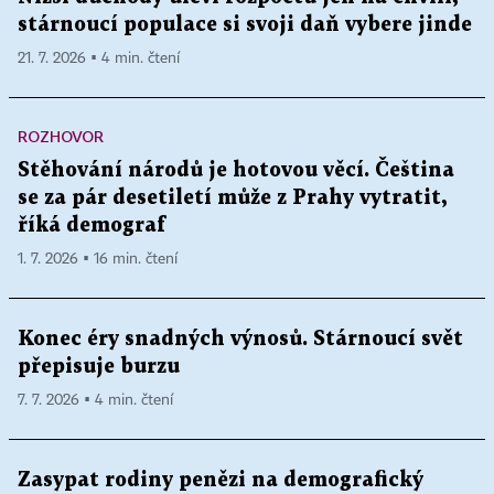
stárnoucí populace si svoji daň vybere jinde
21. 7. 2026 ▪ 4 min. čtení
ROZHOVOR
Stěhování národů je hotovou věcí. Čeština
se za pár desetiletí může z Prahy vytratit,
říká demograf
1. 7. 2026 ▪ 16 min. čtení
Konec éry snadných výnosů. Stárnoucí svět
přepisuje burzu
7. 7. 2026 ▪ 4 min. čtení
Zasypat rodiny penězi na demografický