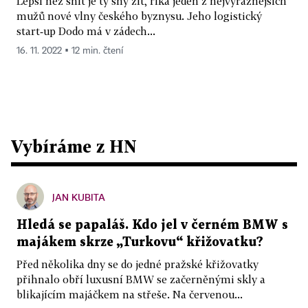
Lepší než snít je ty sny žít, říká jeden z nejvýraznějších
mužů nové vlny českého byznysu. Jeho logistický
start‑up Dodo má v zádech...
16. 11. 2022 ▪ 12 min. čtení
Vybíráme z HN
JAN KUBITA
Hledá se papaláš. Kdo jel v černém BMW s
majákem skrze „Turkovu“ křižovatku?
Před několika dny se do jedné pražské křižovatky
přihnalo obří luxusní BMW se začerněnými skly a
blikajícím majáčkem na střeše. Na červenou...