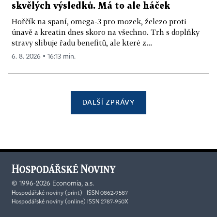
skvělých výsledků. Má to ale háček
Hořčík na spaní, omega-3 pro mozek, železo proti
únavě a kreatin dnes skoro na všechno. Trh s doplňky
stravy slibuje řadu benefitů, ale které z...
6. 8. 2026 ▪ 16:13 min.
DALŠÍ ZPRÁVY
©
1996-2026
Economia, a.s.
Hospodářské noviny (print) ISSN 0862-9587
Hospodářské noviny (online) ISSN 2787-950X