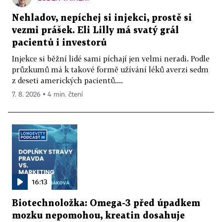
Nehladov, nepíchej si injekci, prostě si
vezmi prášek. Eli Lilly má svatý grál
pacientů i investorů
Injekce si běžní lidé sami píchají jen velmi neradi. Podle
průzkumů má k takové formě užívání léků averzi sedm
z deseti amerických pacientů....
7. 8. 2026 ▪ 4 min. čtení
16:13
Biotechnoložka: Omega-3 před úpadkem
mozku nepomohou, kreatin dosahuje