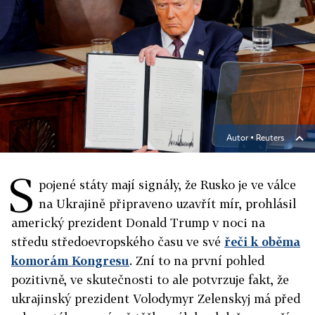
Autor ▪
Reuters
S
pojené státy mají signály, že Rusko je ve válce
na Ukrajině připraveno uzavřít mír, prohlásil
americký prezident Donald Trump v noci na
středu středoevropského času ve své
řeči k oběma
komorám Kongresu
. Zní to na první pohled
pozitivně, ve skutečnosti to ale potvrzuje fakt, že
ukrajinský prezident Volodymyr Zelenskyj má před