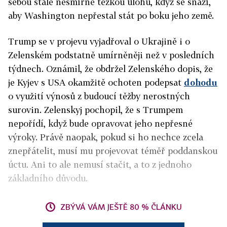
sebou stále nesmírně těžkou úlohu, když se snaží,
aby Washington nepřestal stát po boku jeho země.
Trump se v projevu vyjadřoval o Ukrajině i o
Zelenském podstatně umírněněji než v posledních
týdnech. Oznámil, že obdržel Zelenského dopis, že
je Kyjev s USA okamžitě ochoten podepsat
dohodu
o využití výnosů z budoucí těžby nerostných
surovin. Zelenskyj pochopil, že s Trumpem
nepořídí, když bude opravovat jeho nepřesné
výroky. Právě naopak, pokud si ho nechce zcela
znepřátelit, musí mu projevovat téměř poddanskou
úctu. Ani to ale nemusí stačit, a to z jednoho
základního důvodu.
ZBÝVÁ VÁM JEŠTĚ 80 % ČLÁNKU