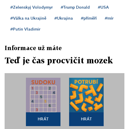
#Zelenskyj Volodymyr
#Trump Donald
#USA
#Válka na Ukrajině
#Ukrajina
#příměří
#mír
#Putin Vladimir
Informace už máte
Teď je čas procvičit mozek
HRÁT
HRÁT