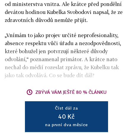
od ministerstva vnitra. Ale krátce před pondělní
devátou hodinou Kubelka Svobodovi napsal, že ze
zdravotních důvodů nemůže přijít.
„Vnímám to jako projev určité neprofesionality,
absence respektu vůči úřadu a nezodpovědnosti,
které bohužel jen potvrzují některé důvody
odvolání,“ poznamenal primátor. A krátce nato
nechal do médií rozeslat zprávu, že Kubelku tak
jako tak odvolává. Co se bude dít dál?
ZBÝVÁ VÁM JEŠTĚ 80 % ČLÁNKU
Číst dál za
40 Kč
na první dva měsíce