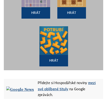
HRÁT
HRÁT
HRÁT
mezi
Přidejte si Hospodářské noviny
své oblíbené tituly
na Google
zprávách.