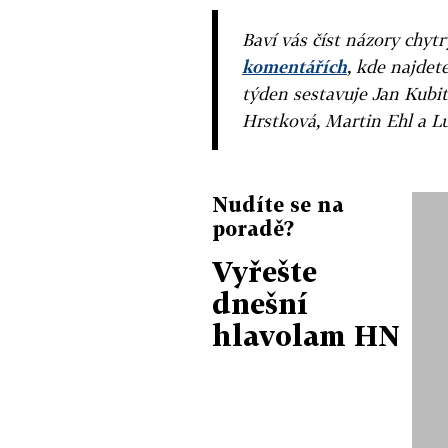
Baví vás číst názory chytr
komentářích
, kde najdet
týden sestavuje Jan Kubit
Hrstková, Martin Ehl a L
Nudíte se na
poradě?
Vyřešte
dnešní
hlavolam HN