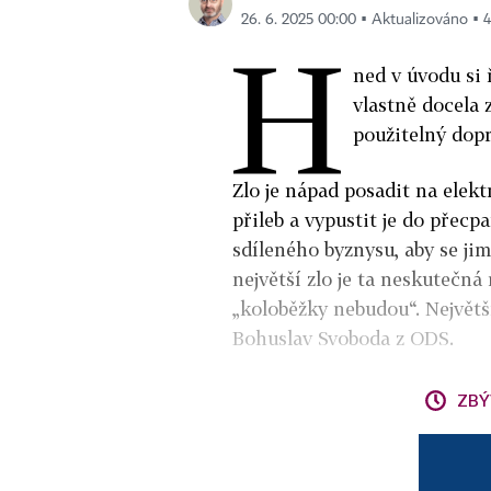
26. 6. 2025 00:00 ▪ Aktualizováno ▪ 4
H
ned v úvodu si 
vlastně docela 
použitelný dop
Zlo je nápad posadit na elekt
přileb a vypustit je do přecp
sdíleného byznysu, aby se ji
největší zlo je ta neskutečná 
„koloběžky nebudou“. Největš
Bohuslav Svoboda z ODS.
ZBÝ