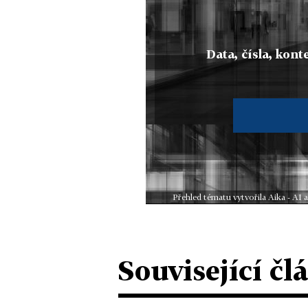
Data, čísla, konte
Přehled tématu vytvořila Aika - AI
Související čl