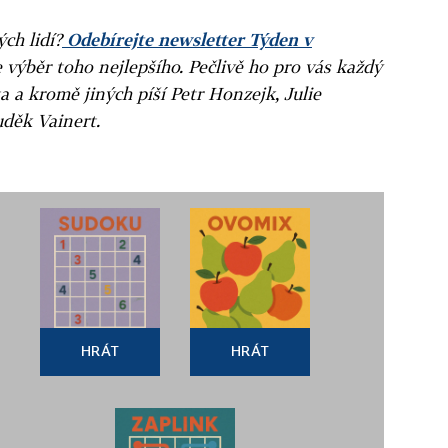
ých lidí?
Odebírejte newsletter Týden v
e výběr toho nejlepšího. Pečlivě ho pro vás každý
a a kromě jiných píší Petr Honzejk, Julie
uděk Vainert.
HRÁT
HRÁT