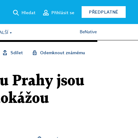
PŘEDPLATNÉ
Hledat
Přihlásit se
BeNative
ALŠÍ
Sdílet
Odemknout známému
ru Prahy jsou
edokážou