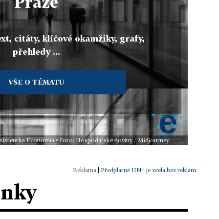
Praze
xt, citáty, klíčové okamžiky, grafy,
přehledy ...
VŠE O TÉMATU
 asistentka Economia • Foto: Hospodářské noviny / Midjourney
|
Předplatné HN+ je zcela bez reklam.
ánky