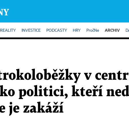
ARCHIV
REALITY
INVESTICE
PODCASTY
HRY
PročNe
D
trokoloběžky v cent
ako politici, kteří n
že je zakáží