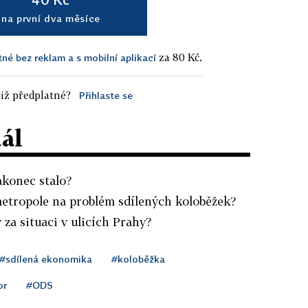
na první dva měsíce
za 80 Kč.
tné bez reklam a s mobilní aplikací
iž předplatné?
Přihlaste se
dál
nakonec stalo?
 metropole na problém sdílených koloběžek?
za situaci v ulicích Prahy?
#sdílená ekonomika
#koloběžka
or
#ODS