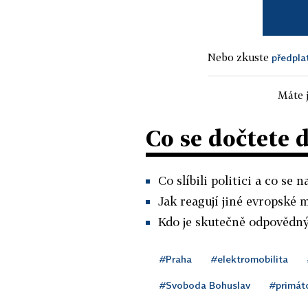
Nebo zkuste
předpla
Máte j
Co se dočtete 
Co slíbili politici a co se 
Jak reagují jiné evropské
Kdo je skutečně odpovědný 
#Praha
#elektromobilita
#Svoboda Bohuslav
#primát