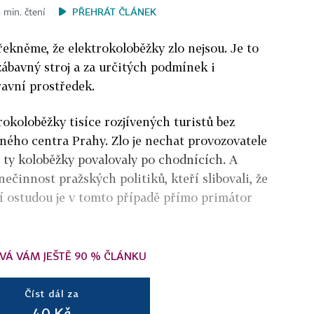
PŘEHRÁT ČLÁNEK
 min. čtení
řekněme, že elektrokoloběžky zlo nejsou. Je to
zábavný stroj a za určitých podmínek i
ravní prostředek.
rokoloběžky tisíce rozjívených turistů bez
aného centra Prahy. Zlo je nechat provozovatele
m ty koloběžky povalovaly po chodnících. A
nečinnost pražských politiků, kteří slibovali, že
í ostudou je v tomto případě přímo primátor
VÁ VÁM JEŠTĚ 90 % ČLÁNKU
Číst dál za
40 Kč