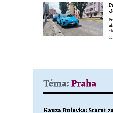
P
s
Pr
ul
el
24
Téma:
Praha
Kauza Bulovka: Státní zá