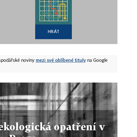
HRÁT
mezi své oblíbené tituly
ospodářské noviny
na Google
ekologická opatření v