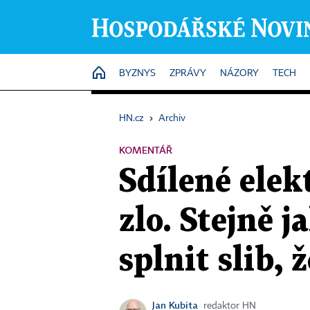
HOME
BYZNYS
ZPRÁVY
NÁZORY
TECH
HN.cz
›
Archiv
KOMENTÁŘ
Sdílené elek
zlo. Stejně j
splnit slib, 
Jan Kubita
redaktor HN