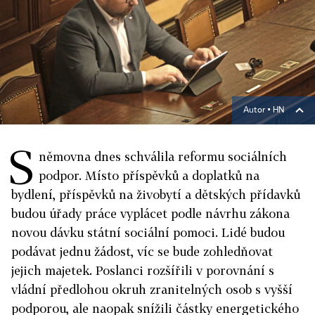
Autor ▪
HN
S
němovna dnes schválila reformu sociálních
podpor. Místo příspěvků a doplatků na
bydlení, příspěvků na živobytí a dětských přídavků
budou úřady práce vyplácet podle návrhu zákona
novou dávku státní sociální pomoci. Lidé budou
podávat jednu žádost, víc se bude zohledňovat
jejich majetek. Poslanci rozšířili v porovnání s
vládní předlohou okruh zranitelných osob s vyšší
podporou, ale naopak snížili částky energetického