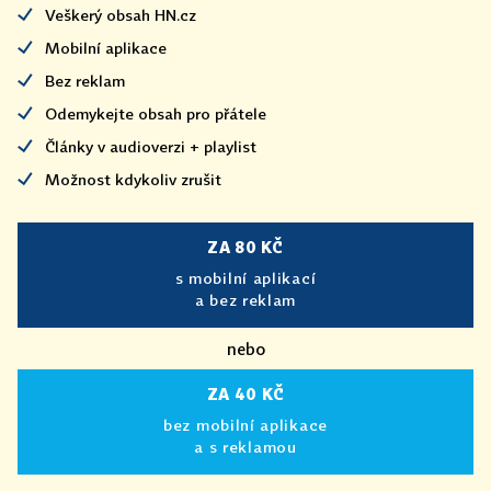
Veškerý obsah HN.cz
Mobilní aplikace
Bez reklam
Odemykejte obsah pro přátele
Články v audioverzi + playlist
Možnost kdykoliv zrušit
ZA 80 KČ
s mobilní aplikací
a bez reklam
nebo
ZA 40 KČ
bez mobilní aplikace
a s reklamou