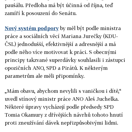
paušálu. Předloha má být účinná od října, teď
zamíří k posouzení do Senátu.
Nový systém podpory
by měl být podle ministra
práce a sociálních věcí Mariana Jurečky (KDU-
ČSL) jednodušší, efektivnější a adresnější a má
podle něho více motivovat k práci. S obecnými
principy takzvané superdávky souhlasili i zástupci
opozičních ANO, SPD a Pirátů. K některým
parametrům ale měli připomínky.
„Mám obavu, abychom nevylili s vaničkou i dítě,“
uvedl stínový ministr práce ANO Aleš Juchelka.
Některé úpravy vycházejí podle předsedy SPD
Tomia Okamury z dřívějších návrhů tohoto hnutí
proti zneužívání dávek nepřizpůsobivými lidmi.