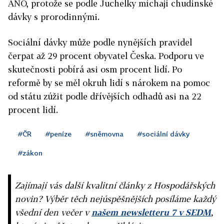
ANO, protože se podle Juchelky míchají chudinské
dávky s prorodinnými.
Sociální dávky může podle nynějších pravidel
čerpat až 29 procent obyvatel Česka. Podporu ve
skutečnosti pobírá asi osm procent lidí. Po
reformě by se měl okruh lidí s nárokem na pomoc
od státu zúžit podle dřívějších odhadů asi na 22
procent lidí.
#ČR
#peníze
#sněmovna
#sociální dávky
#zákon
Zajímají vás další kvalitní články z Hospodářských
novin? Výběr těch nejúspěšnějších posíláme každý
všední den večer v
našem newsletteru 7 v SEDM
,