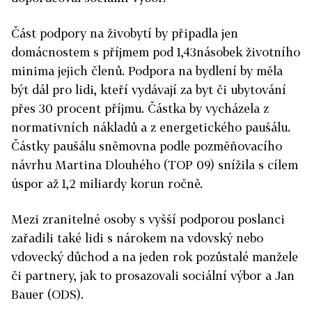
Část podpory na živobytí by připadla jen
domácnostem s příjmem pod 1,43násobek životního
minima jejich členů. Podpora na bydlení by měla
být dál pro lidi, kteří vydávají za byt či ubytování
přes 30 procent příjmu. Částka by vycházela z
normativních nákladů a z energetického paušálu.
Částky paušálu sněmovna podle pozměňovacího
návrhu Martina Dlouhého (TOP 09) snížila s cílem
úspor až 1,2 miliardy korun ročně.
Mezi zranitelné osoby s vyšší podporou poslanci
zařadili také lidi s nárokem na vdovský nebo
vdovecký důchod a na jeden rok pozůstalé manžele
či partnery, jak to prosazovali sociální výbor a Jan
Bauer (ODS).