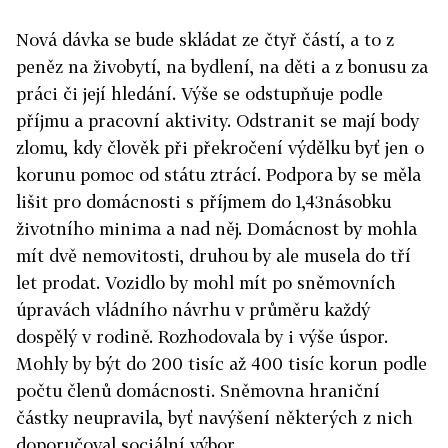
Nová dávka se bude skládat ze čtyř částí, a to z
peněz na živobytí, na bydlení, na děti a z bonusu za
práci či její hledání. Výše se odstupňuje podle
příjmu a pracovní aktivity. Odstranit se mají body
zlomu, kdy člověk při překročení výdělku byť jen o
korunu pomoc od státu ztrácí. Podpora by se měla
lišit pro domácnosti s příjmem do 1,43násobku
životního minima a nad něj. Domácnost by mohla
mít dvě nemovitosti, druhou by ale musela do tří
let prodat. Vozidlo by mohl mít po sněmovních
úpravách vládního návrhu v průměru každý
dospělý v rodině. Rozhodovala by i výše úspor.
Mohly by být do 200 tisíc až 400 tisíc korun podle
počtu členů domácnosti. Sněmovna hraniční
částky neupravila, byť navýšení některých z nich
doporučoval sociální výbor.