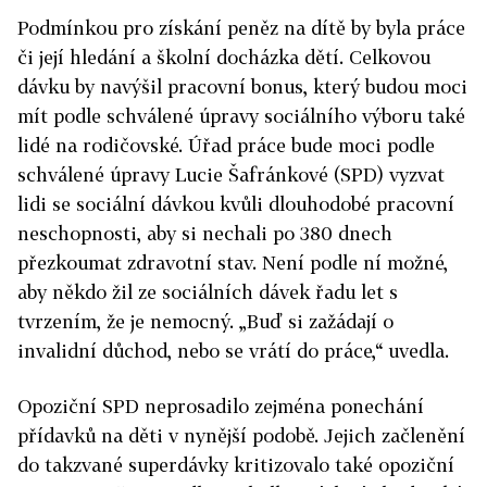
Podmínkou pro získání peněz na dítě by byla práce
či její hledání a školní docházka dětí. Celkovou
dávku by navýšil pracovní bonus, který budou moci
mít podle schválené úpravy sociálního výboru také
lidé na rodičovské. Úřad práce bude moci podle
schválené úpravy Lucie Šafránkové (SPD) vyzvat
lidi se sociální dávkou kvůli dlouhodobé pracovní
neschopnosti, aby si nechali po 380 dnech
přezkoumat zdravotní stav. Není podle ní možné,
aby někdo žil ze sociálních dávek řadu let s
tvrzením, že je nemocný. „Buď si zažádají o
invalidní důchod, nebo se vrátí do práce,“ uvedla.
Opoziční SPD neprosadilo zejména ponechání
přídavků na děti v nynější podobě. Jejich začlenění
do takzvané superdávky kritizovalo také opoziční