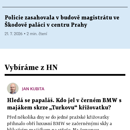
Policie zasahovala v budově magistrátu ve
Škodově paláci v centru Prahy
21. 7. 2026 ▪ 2 min. čtení
Vybíráme z HN
JAN KUBITA
Hledá se papaláš. Kdo jel v černém BMW s
majákem skrze „Turkovu“ křižovatku?
Před několika dny se do jedné pražské křižovatky
přihnalo obří luxusní BMW se začerněnými skly a
blikajícím majáčkem na střeše. Na červenou...