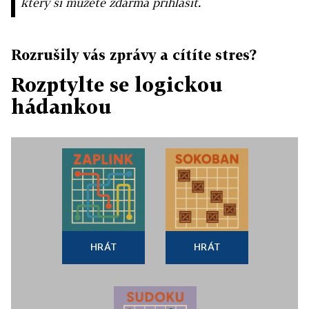
který si můžete zdarma přihlásit.
Rozrušily vás zprávy a cítíte stres?
Rozptylte se logickou
hádankou
HRÁT
HRÁT