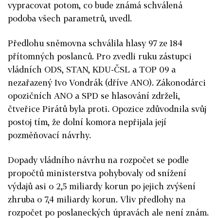
vypracovat potom, co bude známá schválená
podoba všech parametrů, uvedl.
Předlohu sněmovna schválila hlasy 97 ze 184
přítomných poslanců. Pro zvedli ruku zástupci
vládních ODS, STAN, KDU-ČSL a TOP 09 a
nezařazený Ivo Vondrák (dříve ANO). Zákonodárci
opozičních ANO a SPD se hlasování zdrželi,
čtveřice Pirátů byla proti. Opozice zdůvodnila svůj
postoj tím, že dolní komora nepřijala její
pozměňovací návrhy.
Dopady vládního návrhu na rozpočet se podle
propočtů ministerstva pohybovaly od snížení
výdajů asi o 2,5 miliardy korun po jejich zvýšení
zhruba o 7,4 miliardy korun. Vliv předlohy na
rozpočet po poslaneckých úpravách ale není znám.