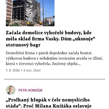
Začala demolice vyhořelé budovy, kde
měla sklad firma Vasky. Dům „ukusuje“
stotunový bagr
Demoliční firma v pátek dopoledne začala bourat
výškovou budovu v někdejším továrním areálu ve Zlíně,
která v červenci vyhořela. Zničený objekt...
7. 8. 2026 ▪ 3 min. čtení
PETR HONZEJK
„Prolhaný hlupák v čele nemyslícího
stáda“. Proč Milana Knížáka oslavuje