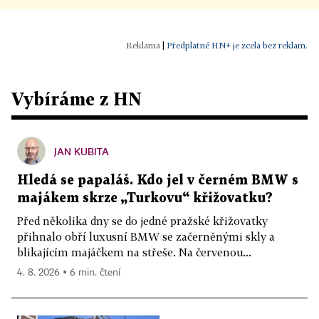
|
Předplatné HN+ je zcela bez reklam.
Vybíráme z HN
JAN KUBITA
Hledá se papaláš. Kdo jel v černém BMW s
majákem skrze „Turkovu“ křižovatku?
Před několika dny se do jedné pražské křižovatky
přihnalo obří luxusní BMW se začerněnými skly a
blikajícím majáčkem na střeše. Na červenou...
4. 8. 2026 ▪ 6 min. čtení