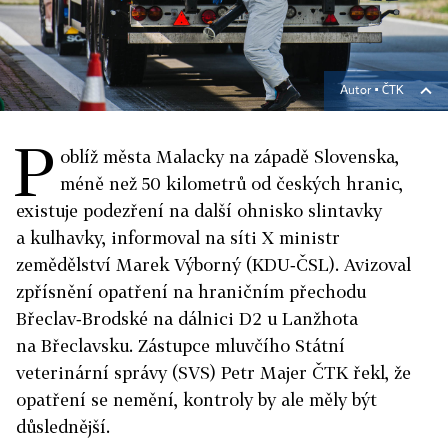
Autor ▪
ČTK
P
oblíž města Malacky na západě Slovenska,
méně než 50 kilometrů od českých hranic,
existuje podezření na další ohnisko slintavky
a kulhavky, informoval na síti X ministr
zemědělství Marek Výborný (KDU‑ČSL). Avizoval
zpřísnění opatření na hraničním přechodu
Břeclav‑Brodské na dálnici D2 u Lanžhota
na Břeclavsku. Zástupce mluvčího Státní
veterinární správy (SVS) Petr Majer ČTK řekl, že
opatření se nemění, kontroly by ale měly být
důslednější.