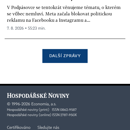
V Podpásovce se tentokrát věnujeme tématu, o kterém
se vůbec nemluví. Meta začala blokovat politickou
reklamu na Facebooku a Instagramu a...
7. 8. 2026 ▪ 55:23 min.
DALŠÍ ZPRÁVY
©
1996-2026
Economia, a.s.
Hospodářské noviny (print) ISSN 0862-9587
Hospodářské noviny (online) ISSN 2787-950X
Certifikováno
Sledujte nás