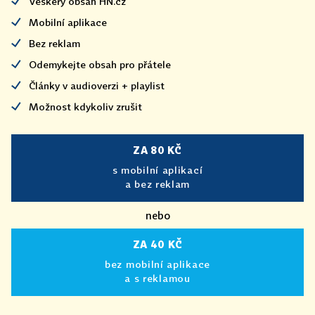
Veškerý obsah HN.cz
Mobilní aplikace
Bez reklam
Odemykejte obsah pro přátele
Články v audioverzi + playlist
Možnost kdykoliv zrušit
ZA 80 KČ
s mobilní aplikací
a bez reklam
nebo
ZA 40 KČ
bez mobilní aplikace
a s reklamou