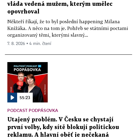
vláda vedená mužem, kterým umělec
opovrhoval
Někteří říkají, že to byl poslední happening Milana
Knížáka. A něco na tom je. Pohřeb se státními poctami
organizovaný těmi, kterými slavný...
7. 8. 2026 ▪ 4 min. čtení
55:23
PODCAST PODPÁSOVKA
Utajený problém. V Česku se chystají
první volby, kdy sítě blokují politickou
reklamu. A hlavní oběť je nečekaná