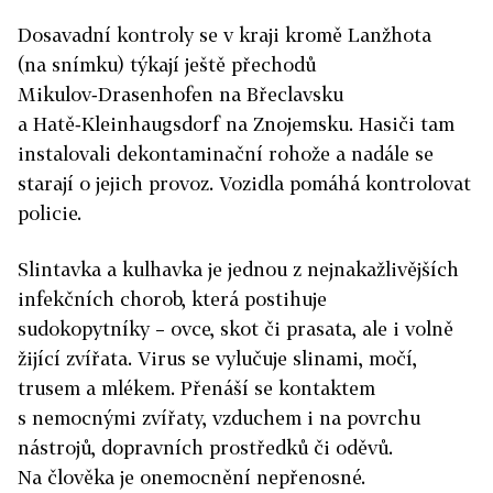
Dosavadní kontroly se v kraji kromě Lanžhota
(na snímku) týkají ještě přechodů
Mikulov‑Drasenhofen na Břeclavsku
a Hatě‑Kleinhaugsdorf na Znojemsku. Hasiči tam
instalovali dekontaminační rohože a nadále se
starají o jejich provoz. Vozidla pomáhá kontrolovat
policie.
Slintavka a kulhavka je jednou z nejnakažlivějších
infekčních chorob, která postihuje
sudokopytníky – ovce, skot či prasata, ale i volně
žijící zvířata. Virus se vylučuje slinami, močí,
trusem a mlékem. Přenáší se kontaktem
s nemocnými zvířaty, vzduchem i na povrchu
nástrojů, dopravních prostředků či oděvů.
Na člověka je onemocnění nepřenosné.