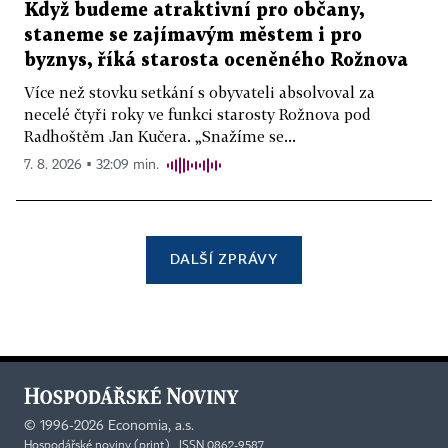
Když budeme atraktivní pro občany,
staneme se zajímavým městem i pro
byznys, říká starosta oceněného Rožnova
Více než stovku setkání s obyvateli absolvoval za
necelé čtyři roky ve funkci starosty Rožnova pod
Radhoštěm Jan Kučera. „Snažíme se...
7. 8. 2026 ▪ 32:09 min.
DALŠÍ ZPRÁVY
©
1996-2026
Economia, a.s.
Hospodářské noviny (print) ISSN 0862-9587