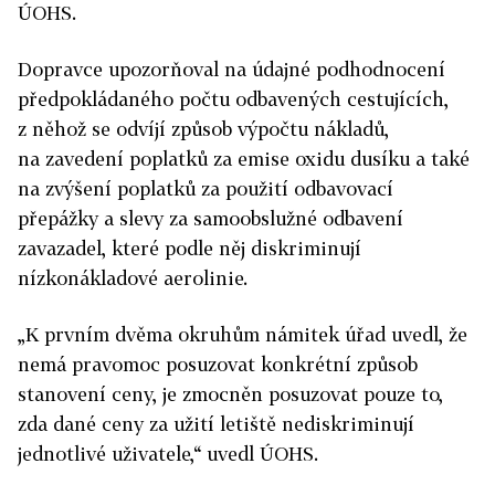
ÚOHS.
Dopravce upozorňoval na údajné podhodnocení
předpokládaného počtu odbavených cestujících,
z něhož se odvíjí způsob výpočtu nákladů,
na zavedení poplatků za emise oxidu dusíku a také
na zvýšení poplatků za použití odbavovací
přepážky a slevy za samoobslužné odbavení
zavazadel, které podle něj diskriminují
nízkonákladové aerolinie.
„K prvním dvěma okruhům námitek úřad uvedl, že
nemá pravomoc posuzovat konkrétní způsob
stanovení ceny, je zmocněn posuzovat pouze to,
zda dané ceny za užití letiště nediskriminují
jednotlivé uživatele,“ uvedl ÚOHS.