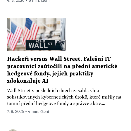
4. 8. 2026 ▪ 6 min. čtení
Hackeři versus Wall Street. Falešní IT
pracovníci zaútočili na přední americké
hedgeové fondy, jejich praktiky
zdokonaluje AI
Wall Street v posledních dnech zasáhla vlna
sofistikovaných kybernetických útoků, které mířily na
tamní přední hedgeové fondy a správce aktiv....
7. 8. 2026 ▪ 4 min. čtení