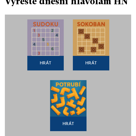
Vyřešte dnešní hlavolam HN
HRÁT
HRÁT
HRÁT