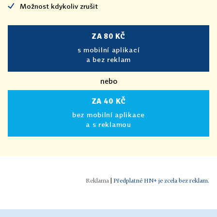
Možnost kdykoliv zrušit
ZA 80 KČ
s mobilní aplikací
a bez reklam
nebo
ZA 40 KČ
bez mobilní aplikace
a s reklamou
|
Předplatné HN+ je zcela bez reklam.