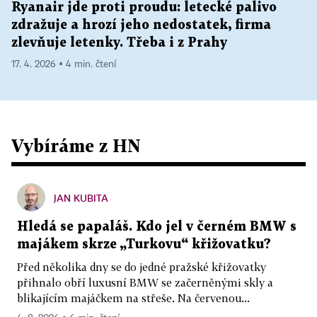
Ryanair jde proti proudu: letecké palivo
zdražuje a hrozí jeho nedostatek, firma
zlevňuje letenky. Třeba i z Prahy
17. 4. 2026 ▪ 4 min. čtení
Vybíráme z HN
JAN KUBITA
Hledá se papaláš. Kdo jel v černém BMW s
majákem skrze „Turkovu“ křižovatku?
Před několika dny se do jedné pražské křižovatky
přihnalo obří luxusní BMW se začerněnými skly a
blikajícím majáčkem na střeše. Na červenou...