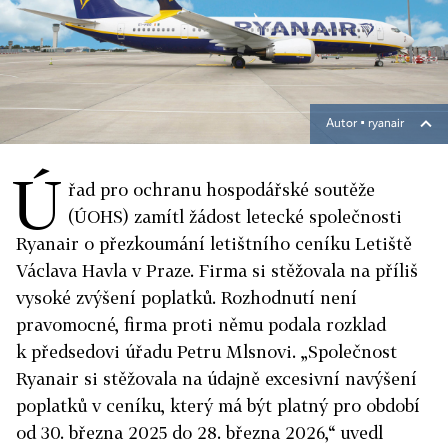
Autor ▪
ryanair
Ú
řad pro ochranu hospodářské soutěže
(ÚOHS) zamítl žádost letecké společnosti
Ryanair o přezkoumání letištního ceníku Letiště
Václava Havla v Praze. Firma si stěžovala na příliš
vysoké zvýšení poplatků. Rozhodnutí není
pravomocné, firma proti němu podala rozklad
k předsedovi úřadu Petru Mlsnovi. „Společnost
Ryanair si stěžovala na údajně excesivní navýšení
poplatků v ceníku, který má být platný pro období
od 30. března 2025 do 28. března 2026,“ uvedl