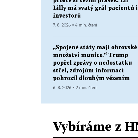
prostě si vezmi prášek. Eli
Lilly má svatý grál pacientů i
investorů
7. 8. 2026 ▪ 4 min. čtení
„Spojené státy mají obrovské
množství munice.“ Trump
popřel zprávy o nedostatku
střel, zdrojům informací
pohrozil dlouhým vězením
6. 8. 2026 ▪ 2 min. čtení
Vybíráme z H