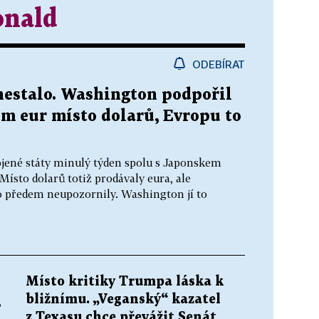
nald
ODEBÍRAT
nestalo. Washington podpořil
m eur místo dolarů, Evropu to
jené státy minulý týden spolu s Japonskem
ísto dolarů totiž prodávaly eura, ale
o předem neupozornily. Washington jí to
Místo kritiky Trumpa láska k
bližnímu. „Veganský“ kazatel
,
z Texasu chce převážit Senát