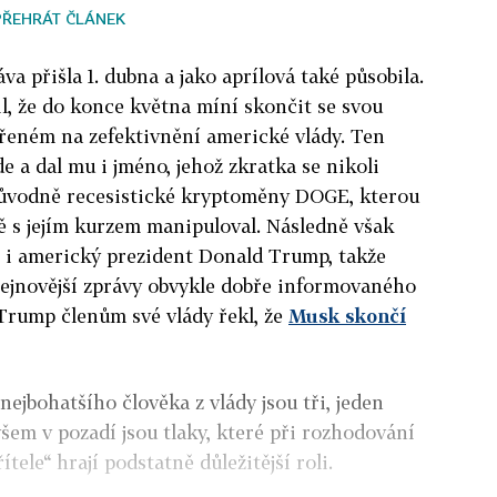
PŘEHRÁT ČLÁNEK
va přišla 1. dubna a jako aprílová také působila.
l, že do konce května míní skončit se svou
řeném na zefektivnění americké vlády. Ten
e a dal mu i jméno, jehož zkratka se nikoli
ůvodně recesistické kryptoměny DOGE, kterou
ě s jejím kurzem manipuloval. Následně však
 i americký prezident Donald Trump, takže
 nejnovější zprávy obvykle dobře informovaného
Trump členům své vlády řekl, že
Musk skončí
ejbohatšího člověka z vlády jsou tři, jeden
šem v pozadí jsou tlaky, které při rozhodování
tele“ hrají podstatně důležitější roli.