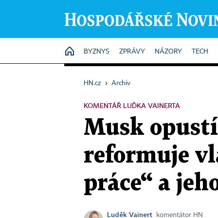
HOME
BYZNYS
ZPRÁVY
NÁZORY
TECH
HN.cz
›
Archiv
KOMENTÁŘ LUĎKA VAINERTA
Musk opustí
reformuje v
práce“ a jeh
Luděk Vainert
komentátor HN