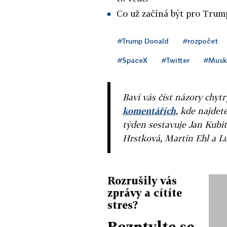
Co už začíná být pro Trum
#Trump Donald
#rozpočet
#SpaceX
#Twitter
#Musk
Baví vás číst názory chytr
komentářích
, kde najdet
týden sestavuje Jan Kubit
Hrstková, Martin Ehl a L
Rozrušily vás
zprávy a cítíte
stres?
Rozptylte se