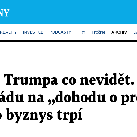
ARCHIV
REALITY
INVESTICE
PODCASTY
HRY
PročNe
D
 Trumpa co nevidět. 
ládu na „dohodu o p
o byznys trpí