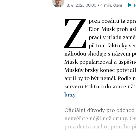
3. 4. 2025 00:00 ▪ 4 min. čtení
Z
poza oceánu ta zprá
Elon Musk prohlási
prací v úřadu zamě
přitom fakticky ved
náhodou shoduje s názvem p
Musk popularizoval a úspěšn
Muskův brzký konec potvrdil
apríl by to být neměl. Podle
serveru Politico dokonce už 
brzy.
Oficiální důvody pro odchod n
neuvěřitelnější než druhý. Ov
prezidenta a jeho „prvního pří