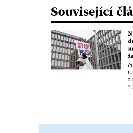
Související čl
N
d
m
ž
Čl
(D
zí
7. 