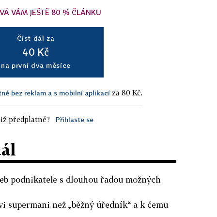
VÁ VÁM JEŠTĚ 80 % ČLÁNKU
Číst dál za
40 Kč
na první dva měsíce
za 80 Kč.
tné bez reklam a s mobilní aplikací
iž předplatné?
Přihlaste se
dál
užeb podnikatele s dlouhou řadou možných
ovi supermani než „běžný úředník“ a k čemu