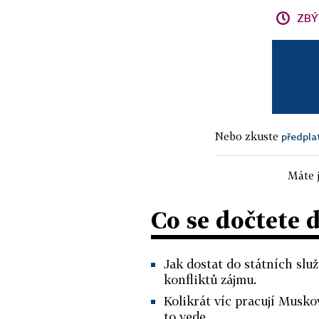
ZBÝ
Nebo zkuste
předpla
Máte j
Co se dočtete 
Jak dostat do státních sl
konfliktů zájmu.
Kolikrát víc pracují Musk
to vede.