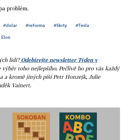
pa problém.
#dolar
#reforma
#škrty
#Tesla
 Elon
ých lidí?
Odebírejte newsletter Týden v
e výběr toho nejlepšího. Pečlivě ho pro vás každý
a a kromě jiných píší Petr Honzejk, Julie
uděk Vainert.