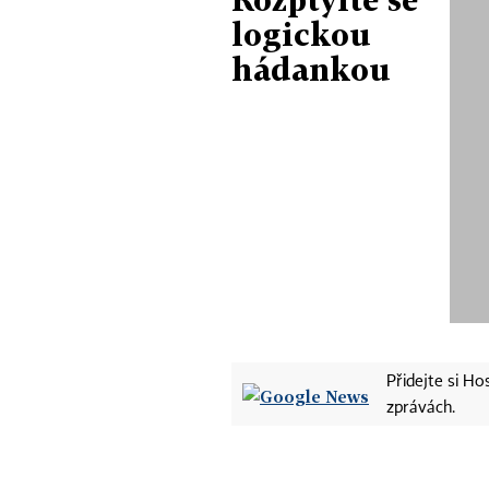
logickou
hádankou
Přidejte si H
zprávách.