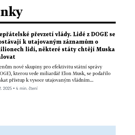
ánky
epřátelské převzetí vlády. Lidé z DOGE se
ostávají k utajovaným záznamům o
ilionech lidí, některé státy chtějí Muska
alovat
enům nové skupiny pro efektivitu státní správy
OGE), kterou vede miliardář Elon Musk, se podařilo
skat přístup k vysoce utajovaným vládním...
2. 2025 ▪ 4 min. čtení