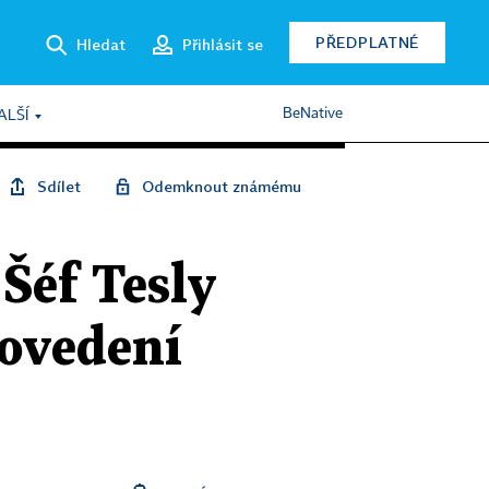
PŘEDPLATNÉ
Hledat
Přihlásit se
BeNative
ALŠÍ
Sdílet
Odemknout známému
Šéf Tesly
rovedení