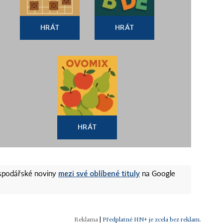
HRÁT
HRÁT
HRÁT
mezi své oblíbené tituly
ospodářské noviny
na Google
|
Předplatné HN+ je zcela bez reklam.