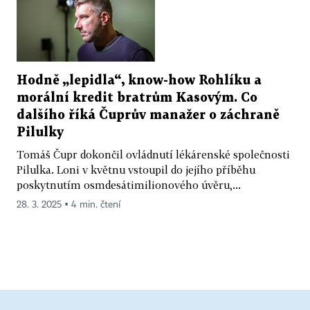
Hodně „lepidla“, know-how Rohlíku a
morální kredit bratrům Kasovým. Co
dalšího říká Čuprův manažer o záchraně
Pilulky
Tomáš Čupr dokončil ovládnutí lékárenské společnosti
Pilulka. Loni v květnu vstoupil do jejího příběhu
poskytnutím osmdesátimilionového úvěru,...
28. 3. 2025 ▪ 4 min. čtení