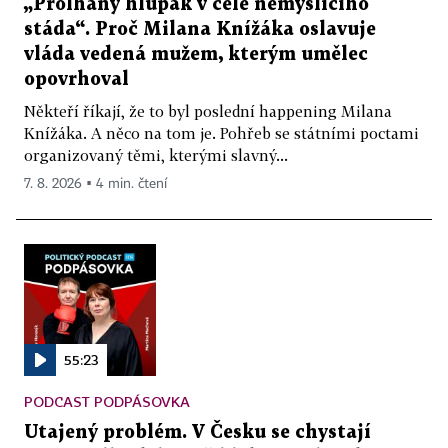
„Prolhaný hlupák v čele nemyslícího
stáda“. Proč Milana Knížáka oslavuje
vláda vedená mužem, kterým umělec
opovrhoval
Někteří říkají, že to byl poslední happening Milana
Knížáka. A něco na tom je. Pohřeb se státními poctami
organizovaný těmi, kterými slavný...
7. 8. 2026 ▪ 4 min. čtení
55:23
PODCAST PODPÁSOVKA
Utajený problém. V Česku se chystají