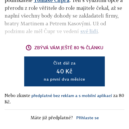
podnikatele
Tomáše Čupra
. Ten s využitím opce a
přerodu z role věřitele do role majitele čekal, až se
naplní všechny body dohody se zakladateli firmy,
bratry Martinem a Petrem Kasovými. Už od
podzimu ale měl Čupr ve vedení
své lidi
.
ZBÝVÁ VÁM JEŠTĚ 80 % ČLÁNKU
Číst dál za
40 Kč
na první dva měsíce
Nebo zkuste
za 80
předplatné bez reklam a s mobilní aplikací
Kč.
Máte již předplatné?
Přihlaste se