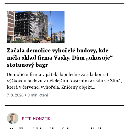
Začala demolice vyhořelé budovy, kde
měla sklad firma Vasky. Dům „ukusuje“
stotunový bagr
Demoliční firma v pátek dopoledne začala bourat
výškovou budovu v někdejším továrním areálu ve Zlíně,
která v červenci vyhořela. Zničený objekt...
7. 8. 2026 ▪ 3 min. čtení
PETR HONZEJK