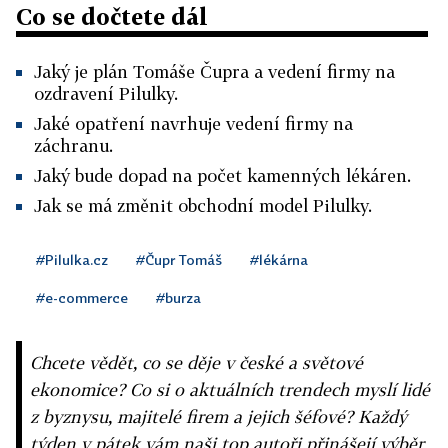
Co se dočtete dál
Jaký je plán Tomáše Čupra a vedení firmy na
ozdravení Pilulky.
Jaké opatření navrhuje vedení firmy na
záchranu.
Jaký bude dopad na počet kamenných lékáren.
Jak se má změnit obchodní model Pilulky.
#Pilulka.cz
#Čupr Tomáš
#lékárna
#e-commerce
#burza
Chcete vědět, co se děje v české a světové
ekonomice? Co si o aktuálních trendech myslí lidé
z byznysu, majitelé firem a jejich šéfové? Každý
týden v pátek vám naši top autoři přinášejí výběr