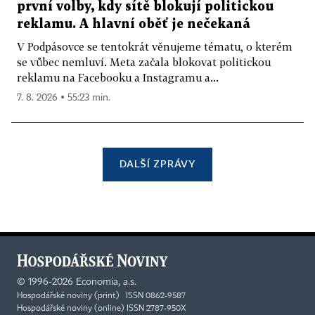
první volby, kdy sítě blokují politickou
reklamu. A hlavní oběť je nečekaná
V Podpásovce se tentokrát věnujeme tématu, o kterém
se vůbec nemluví. Meta začala blokovat politickou
reklamu na Facebooku a Instagramu a...
7. 8. 2026 ▪ 55:23 min.
DALŠÍ ZPRÁVY
©
1996-2026
Economia, a.s.
Hospodářské noviny (print) ISSN 0862-9587
Hospodářské noviny (online) ISSN 2787-950X