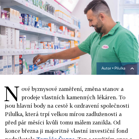
Autor ▪
Pilulka
N
ové byznysové zaměření, změna stanov a
prodeje vlastních kamenných lékáren. To
jsou hlavní body na cestě k ozdravení společnosti
Pilulka, která trpí velkou mírou zadluženosti a
před pár měsíci kvůli tomu málem zanikla. Od
konce března ji majoritně vlastní investiční fond