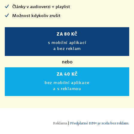
Články v audioverzi + playlist
Možnost kdykoliv zrušit
ZA 80 KČ
s mobilní aplikací
a bez reklam
nebo
ZA 40 KČ
bez mobilní aplikace
a s reklamou
|
Předplatné HN+ je zcela bez reklam.