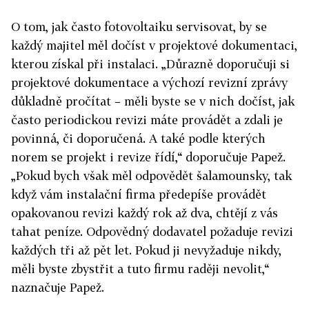
O tom, jak často fotovoltaiku servisovat, by se
každý majitel měl dočíst v projektové dokumentaci,
kterou získal při instalaci. „Důrazně doporučuji si
projektové dokumentace a výchozí revizní zprávy
důkladně pročítat – měli byste se v nich dočíst, jak
často periodickou revizi máte provádět a zdali je
povinná, či doporučená. A také podle kterých
norem se projekt i revize řídí,“ doporučuje Papež.
„Pokud bych však měl odpovědět šalamounsky, tak
když vám instalační firma předepíše provádět
opakovanou revizi každý rok až dva, chtějí z vás
tahat peníze. Odpovědný dodavatel požaduje revizi
každých tři až pět let. Pokud ji nevyžaduje nikdy,
měli byste zbystřit a tuto firmu raději nevolit,“
naznačuje Papež.