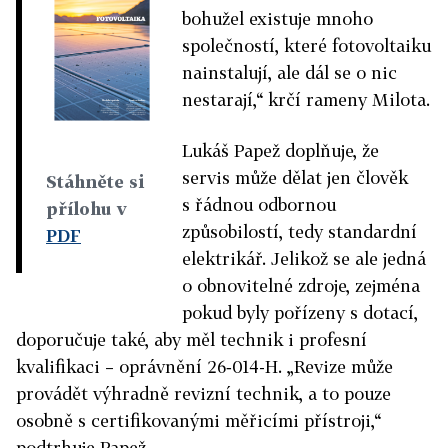
bohužel existuje mnoho
společností, které fotovoltaiku
nainstalují, ale dál se o nic
nestarají,“ krčí rameny Milota.
Lukáš Papež doplňuje, že
servis může dělat jen člověk
Stáhněte si
s řádnou odbornou
přílohu v
způsobilostí, tedy standardní
PDF
elektrikář. Jelikož se ale jedná
o obnovitelné zdroje, zejména
pokud byly pořízeny s dotací,
doporučuje také, aby měl technik i profesní
kvalifikaci – oprávnění 26‑014-H. „Revize může
provádět výhradně revizní technik, a to pouze
osobně s certifikovanými měřicími přístroji,“
podtrhuje Papež.