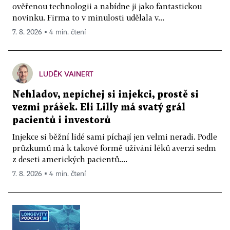
ověřenou technologii a nabídne ji jako fantastickou
novinku. Firma to v minulosti udělala v...
7. 8. 2026 ▪ 4 min. čtení
LUDĚK VAINERT
Nehladov, nepíchej si injekci, prostě si
vezmi prášek. Eli Lilly má svatý grál
pacientů i investorů
Injekce si běžní lidé sami píchají jen velmi neradi. Podle
průzkumů má k takové formě užívání léků averzi sedm
z deseti amerických pacientů....
7. 8. 2026 ▪ 4 min. čtení