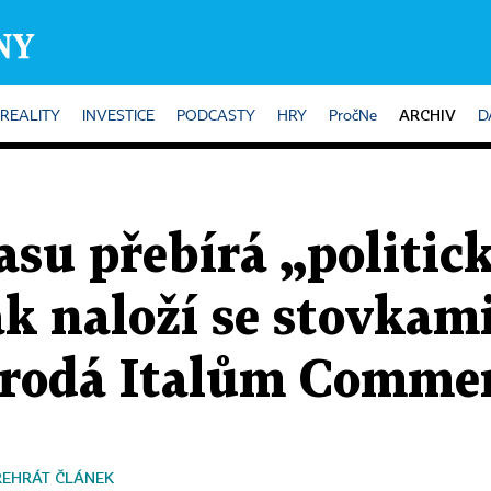
ARCHIV
REALITY
INVESTICE
PODCASTY
HRY
PročNe
D
su přebírá „politic
ak naloží se stovkam
 prodá Italům Comm
ŘEHRÁT ČLÁNEK