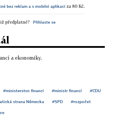
za 80 Kč.
tné bez reklam a s mobilní aplikací
iž předplatné?
Přihlaste se
dál
nancí a ekonomiky.
.
#ministerstvo financí
#ministr financí
#CDU
atická strana Německa
#SPD
#rozpočet
ace