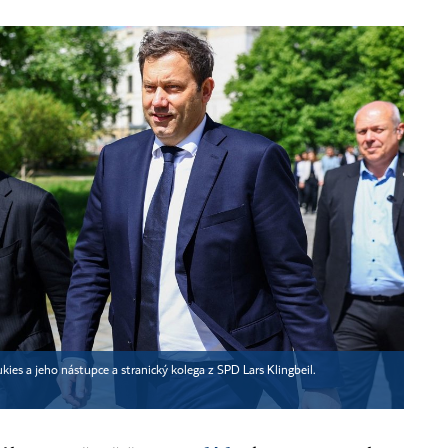
kies a jeho nástupce a stranický kolega z SPD Lars Klingbeil.