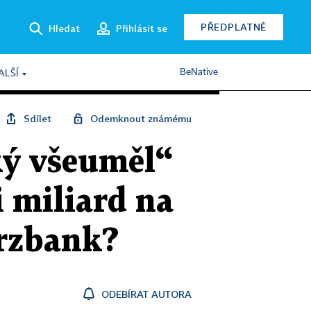
PŘEDPLATNÉ
Hledat
Přihlásit se
BeNative
ALŠÍ
Sdílet
Odemknout známému
ký všeuměl“
i miliard na
erzbank?
ODEBÍRAT AUTORA