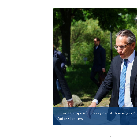
Zleva: Odstupující německý ministr financí Jörg Ku
Autor ▪
Reuters