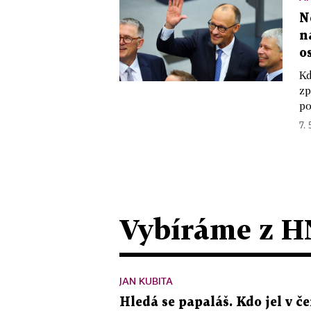
N
n
o
Kd
zp
po
7. 
Vybíráme z H
JAN KUBITA
Hledá se papaláš. Kdo jel v