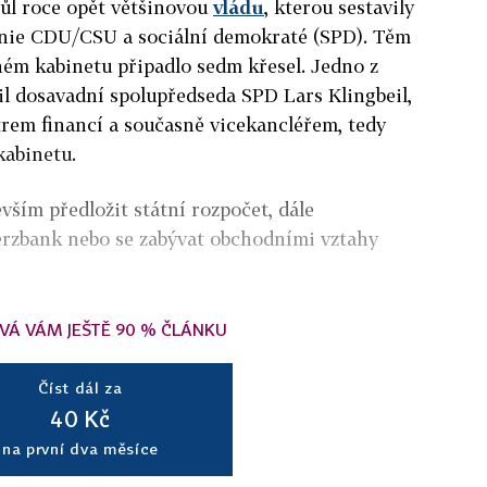
ůl roce opět většinovou
vládu
, kterou sestavily
unie CDU/CSU a sociální demokraté (SPD). Těm
ém kabinetu připadlo sedm křesel. Jedno z
il dosavadní spolupředseda SPD Lars Klingbeil,
trem financí a současně vicekancléřem, tedy
abinetu.
vším předložit státní rozpočet, dále
rzbank nebo se zabývat obchodními vztahy
VÁ VÁM JEŠTĚ 90 % ČLÁNKU
Číst dál za
40 Kč
na první dva měsíce