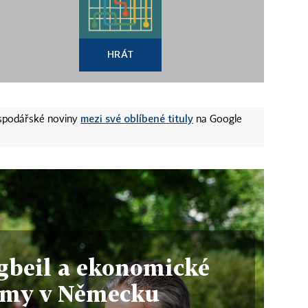
HRÁT
mezi své oblíbené tituly
ospodářské noviny
na Google
gbeil a ekonomické
rmy v Německu