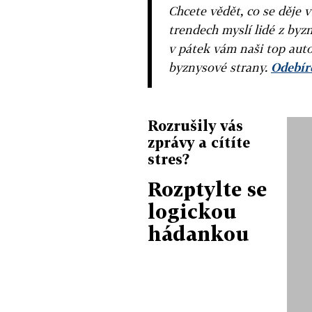
Chcete vědět, co se děje 
trendech myslí lidé z byzn
v pátek vám naši top auto
byznysové strany.
Odebíre
Rozrušily vás
zprávy a cítíte
stres?
Rozptylte se
logickou
hádankou