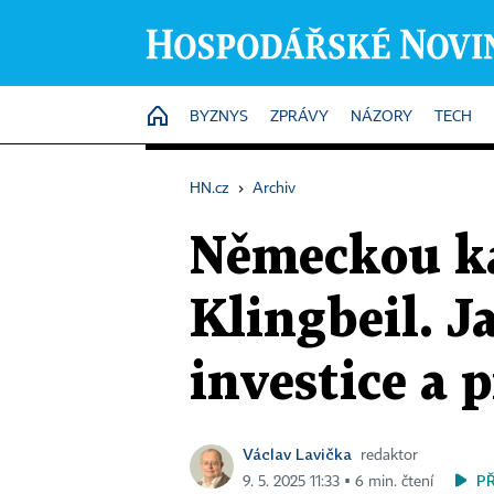
HOME
BYZNYS
ZPRÁVY
NÁZORY
TECH
HN.cz
›
Archiv
Německou ka
Klingbeil. J
investice a
Václav Lavička
redaktor
P
9. 5. 2025 11:33 ▪ 6 min. čtení