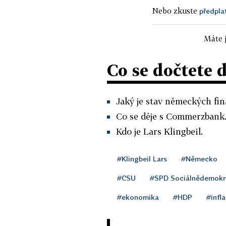
Nebo zkuste
předpla
Máte j
Co se dočtete 
Jaký je stav německých fi
Co se děje s Commerzbank
Kdo je Lars Klingbeil.
#Klingbeil Lars
#Německo
#CSU
#SPD Sociálnědemokr
#ekonomika
#HDP
#infl