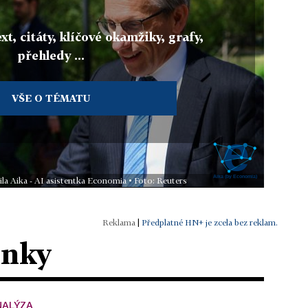
xt, citáty, klíčové okamžiky, grafy,
přehledy ...
VŠE O TÉMATU
ila Aika - AI asistentka Economia • Foto: Reuters
|
Předplatné HN+ je zcela bez reklam.
ánky
NALÝZA