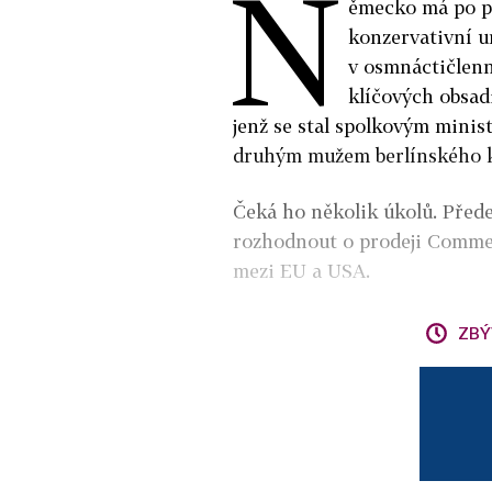
N
ěmecko má po p
konzervativní 
v osmnáctičlenn
klíčových obsad
jenž se stal spolkovým minis
druhým mužem berlínského k
Čeká ho několik úkolů. Přede
rozhodnout o prodeji Comme
mezi EU a USA.
ZBÝ