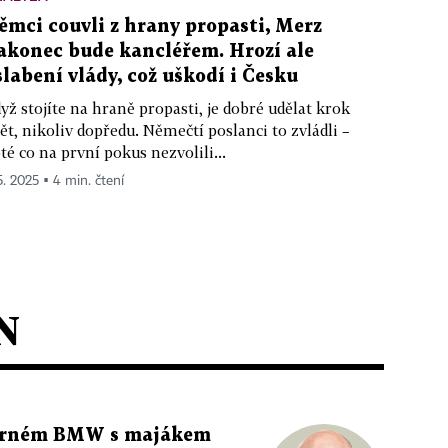
ěmci couvli z hrany propasti, Merz
akonec bude kancléřem. Hrozí ale
slabení vlády, což uškodí i Česku
yž stojíte na hraně propasti, je dobré udělat krok
ět, nikoliv dopředu. Němečtí poslanci to zvládli –
té co na první pokus nezvolili...
5. 2025 ▪ 4 min. čtení
N
 černém BMW s majákem