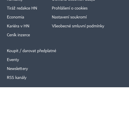
Tiráž redakce HN
Prohlášení o cookies
Economia
Nastavení soukromí
Kariéra v HN
Všeobecné smluvní podmínky
×
Ceník inzerce
Koupit / darovat předplatné
Eventy
Newslettery
RSS kanály
Autorská práva vykonává vydavatel. Bez písemného svolení vydavatele je
zakázáno jakékoli užití částí nebo celku díla, zejména rozmnožování a šíření
jakýmkoli způsobem, mechanickým nebo elektronickým, v českém nebo
jiném jazyce. Bez souhlasu vydavatele je zakázáno též rozmnožování
obsahu pro účely automatizované analýzy textů nebo dat
podle ustanovení § 39c autorského zákona.