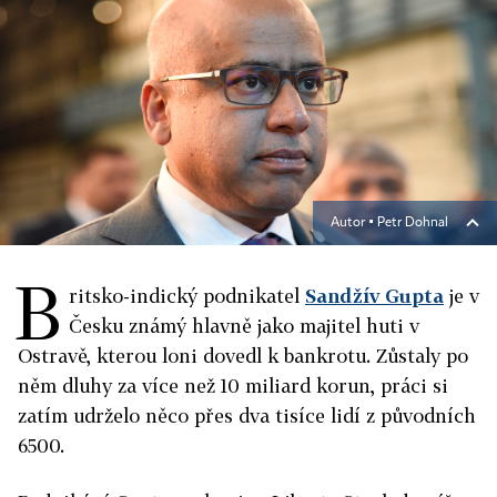
Autor ▪
Petr Dohnal
B
ritsko-indický podnikatel
Sandžív Gupta
je v
Česku známý hlavně jako majitel huti v
Ostravě, kterou loni dovedl k bankrotu. Zůstaly po
něm dluhy za více než 10 miliard korun, práci si
zatím udrželo něco přes dva tisíce lidí z původních
6500.