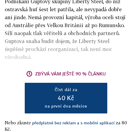
Podnikání Guptovy skupiny Liberty Steel, do níž
ostravská huť šest let patřila, ale nevypadá dobře
ani jinde. Nemá provozní kapitál, výroba oceli stojí
od Austrálie přes Velkou Británii až po Rumunsko.
Sílí naopak tlak věřitelů a obchodních partnerů.
Guptova snaha budit dojem, že Liberty Steel
úspěšně prochází reorganizací, tak není moc
věrohodná.
ZBÝVÁ VÁM JEŠTĚ 90 % ČLÁNKU
Číst dál za
40 Kč
na první dva měsíce
Nebo zkuste
za 80
předplatné bez reklam a s mobilní aplikací
Kč.