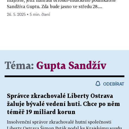
Sandžíva Guptu. Zda bude jasno ve středu 28....
26. 5. 2025 ▪ 5 min. čtení
Téma:
Gupta Sandžív
ODEBÍRAT
Správce zkrachovalé Liberty Ostrava
žaluje bývalé vedení huti. Chce po něm
téměř 19 miliard korun
Insolvenční správce zkrachovalé hutní společnosti
Liberty Ostrava Šimon Peták podal ke Krajskému soudu