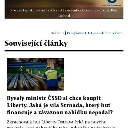
Přehled tématu vytvořila Aika - AI asistentka Economia • Foto: Petr
Dohnal
|
Předplatné HN+ je zcela bez reklam.
Související články
Bývalý ministr ČSSD si chce koupit
Liberty. Jaká je síla Strnada, který huť
financuje a závaznou nabídku nepodal?
Zkrachovalá huť Liberty Ostrava čeká na nového
majitele, jenž nahradí britsko-indického podnikatele