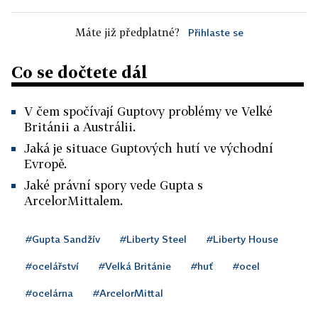
Máte již předplatné?
Přihlaste se
Co se dočtete dál
V čem spočívají Guptovy problémy ve Velké
Británii a Austrálii.
Jaká je situace Guptových hutí ve východní
Evropě.
Jaké právní spory vede Gupta s
ArcelorMittalem.
#Gupta Sandžív
#Liberty Steel
#Liberty House
#ocelářství
#Velká Británie
#huť
#ocel
#ocelárna
#ArcelorMittal