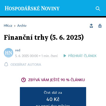
HN.cz
›
Archiv
Finanční trhy (5. 6. 2025)
red
PŘEHRÁT ČLÁNEK
5. 6. 2025 00:00 ▪ 1 min. čtení
ODEBÍRAT AUTORA
ZBÝVÁ VÁM JEŠTĚ 90 % ČLÁNKU
Číst dál za
40 Kč
na první dva měsíce