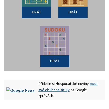
HRÁT
HRÁT
HRÁT
mezi
Přidejte si Hospodářské noviny
své oblíbené tituly
na Google
zprávách.