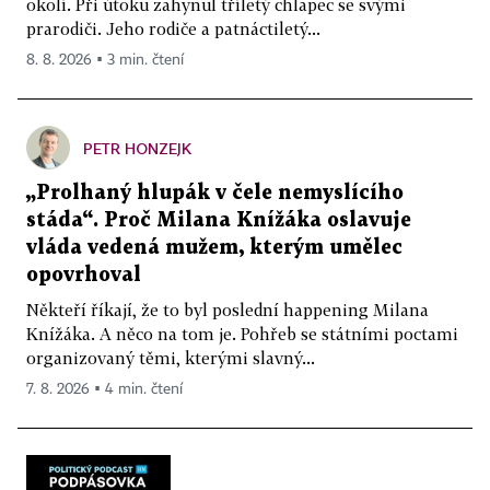
okolí. Při útoku zahynul tříletý chlapec se svými
prarodiči. Jeho rodiče a patnáctiletý...
8. 8. 2026 ▪ 3 min. čtení
PETR HONZEJK
„Prolhaný hlupák v čele nemyslícího
stáda“. Proč Milana Knížáka oslavuje
vláda vedená mužem, kterým umělec
opovrhoval
Někteří říkají, že to byl poslední happening Milana
Knížáka. A něco na tom je. Pohřeb se státními poctami
organizovaný těmi, kterými slavný...
7. 8. 2026 ▪ 4 min. čtení