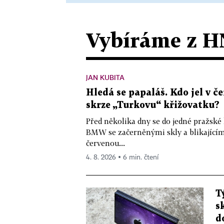
Vybíráme z H
JAN KUBITA
Hledá se papaláš. Kdo jel v
skrze „Turkovu“ křižovatku?
Před několika dny se do jedné pražské
BMW se začerněnými skly a blikající
červenou...
4. 8. 2026 ▪ 6 min. čtení
T
s
d