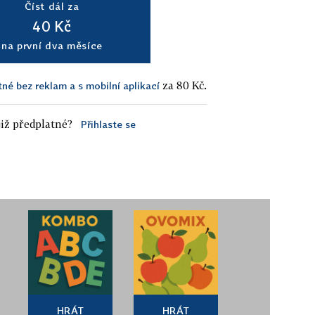
Číst dál za
40 Kč
na první dva měsíce
za 80 Kč.
tné bez reklam a s mobilní aplikací
iž předplatné?
Přihlaste se
HRÁT
HRÁT