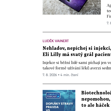
Ap
te
Fi
7.
LUDĚK VAINERT
Nehladov, nepíchej si injekci,
Eli Lilly má svatý grál pacien
Injekce si běžní lidé sami píchají jen
takové formě užívání léků averzi sedm 
7. 8. 2026 ▪ 4 min. čtení
Biotechnolo
nepomohou, 
to ale háček