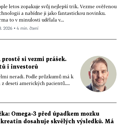
ple letos zopakuje svůj nejlepší trik. Vezme ověřenou
chnologii a nabídne ji jako fantastickou novinku.
rma to v minulosti udělala v...
 8. 2026 ▪ 4 min. čtení
 prostě si vezmi prášek.
tů i investorů
 velmi neradi. Podle průzkumů má k
z deseti amerických pacientů....
žka: Omega-3 před úpadkem mozku
kreatin dosahuje skvělých výsledků. Má