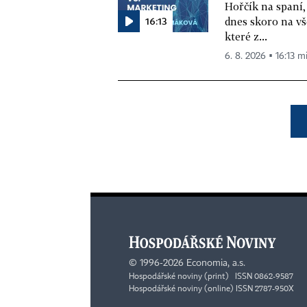
Hořčík na spaní,
16:13
dnes skoro na vš
které z...
6. 8. 2026 ▪ 16:13 m
©
1996-2026
Economia, a.s.
Hospodářské noviny (print) ISSN 0862-9587
Hospodářské noviny (online) ISSN 2787-950X