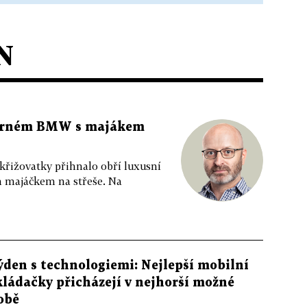
N
 černém BMW s majákem
 křižovatky přihnalo obří luxusní
m majáčkem na střeše. Na
ýden s technologiemi: Nejlepší mobilní
kládačky přicházejí v nejhorší možné
obě