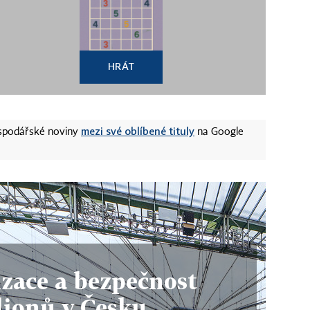
HRÁT
mezi své oblíbené tituly
ospodářské noviny
na Google
zace a bezpečnost
dionů v Česku