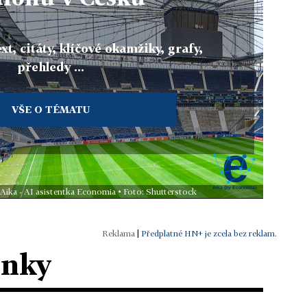
xt, citáty, klíčové okamžiky, grafy,
přehledy ...
VŠE O TÉMATU
 Aika - AI asistentka Economia • Foto: Shutterstock
|
Předplatné HN+ je zcela bez reklam.
ánky