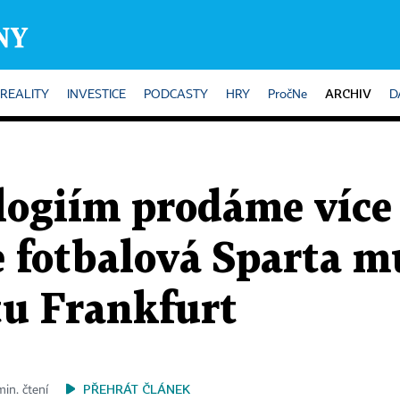
ARCHIV
REALITY
INVESTICE
PODCASTY
HRY
PročNe
D
ogiím prodáme více 
e fotbalová Sparta m
tu Frankfurt
PŘEHRÁT ČLÁNEK
in. čtení