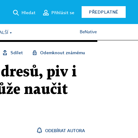
PŘEDPLATNÉ
Hledat
Přihlásit se
BeNative
ALŠÍ
Sdílet
Odemknout známému
dresů, piv i
ůže naučit
ODEBÍRAT AUTORA