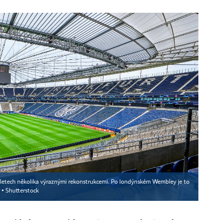
h letech několika výraznými rekonstrukcemi. Po londýnském Wembley je to
 ▪
Shutterstock