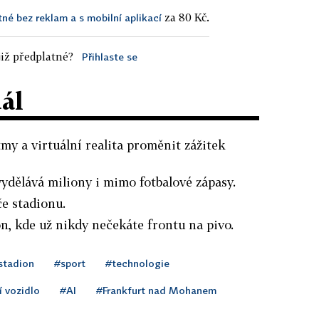
za 80 Kč.
tné bez reklam a s mobilní aplikací
iž předplatné?
Přihlaste se
dál
my a virtuální realita proměnit zážitek
ydělává miliony i mimo fotbalové zápasy.
e stadionu.
n, kde už nikdy nečekáte frontu na pivo.
stadion
#sport
#technologie
 vozidlo
#AI
#Frankfurt nad Mohanem