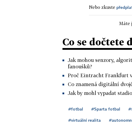
Nebo zkuste
předpla
Máte j
Co se dočtete 
Jak mohou senzory, algorit
fanoušků?
Proč Eintracht Frankfurt v
Co znamená digitální dvojč
Jak by mohl vypadat stadio
#fotbal
#Sparta fotbal
#
#virtuální realita
#autonomní