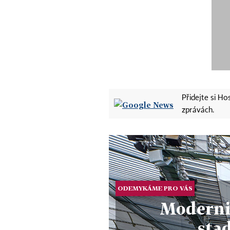
Přidejte si H
zprávách.
ODEMYKÁME PRO VÁS
Moderni
sta