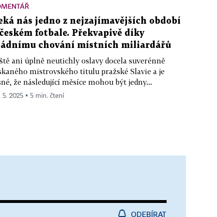
OMENTÁŘ
eká nás jedno z nejzajímavějších období
 českém fotbale. Překvapivě díky
tádnímu chování místních miliardářů
ště ani úplně neutichly oslavy docela suverénně
skaného mistrovského titulu pražské Slavie a je
sné, že následující měsíce mohou být jedny...
. 5. 2025 ▪ 5 min. čtení
ODEBÍRAT