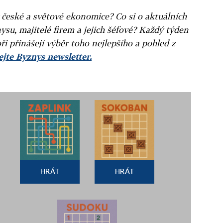
v české a světové ekonomice? Co si o aktuálních
ysu, majitelé firem a jejich šéfové? Každý týden
ři přinášejí výběr toho nejlepšího a pohled z
jte Byznys newsletter.
HRÁT
HRÁT