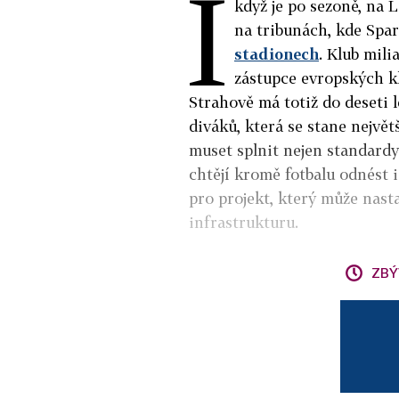
I
když je po sezoně, na L
na tribunách, kde Spa
stadionech
. Klub mil
zástupce evropských kl
Strahově má totiž do deseti l
diváků, která se stane nejvě
muset splnit nejen standardy
chtějí kromě fotbalu odnést i
pro projekt, který může nast
infrastrukturu.
ZBÝ