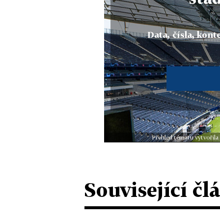
Data, čísla, konte
Přehled tématu vytvořila
Související čl