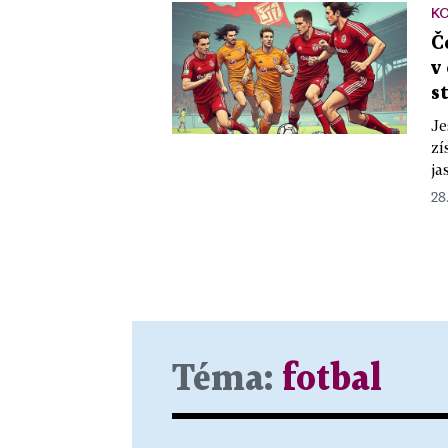
K
Č
v
s
Je
zí
ja
28
Téma:
fotbal