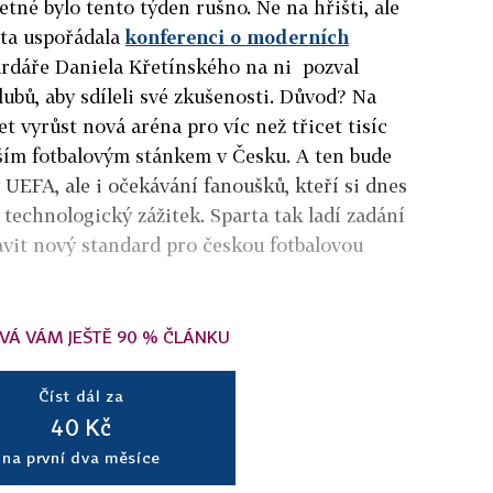
etné bylo tento týden rušno. Ne na hřišti, ale
rta uspořádala
konferenci o moderních
iardáře Daniela Křetínského na ni pozval
ubů, aby sdíleli své zkušenosti. Důvod? Na
et vyrůst nová aréna pro víc než třicet tisíc
tším fotbalovým stánkem v Česku. A ten bude
 UEFA, ale i očekávání fanoušků, kteří si dnes
 technologický zážitek. Sparta tak ladí zadání
avit nový standard pro českou fotbalovou
VÁ VÁM JEŠTĚ 90 % ČLÁNKU
Číst dál za
40 Kč
na první dva měsíce