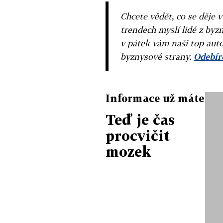
Chcete vědět, co se děje 
trendech myslí lidé z byzn
v pátek vám naši top auto
byznysové strany.
Odebíre
Informace už máte
Teď je čas
procvičit
mozek