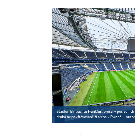
Stadion Eintrachtu Frankfurt prošel v posledníc
druhá nejnavštěvovanější aréna v Evropě.
Autor