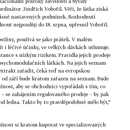
acionální politiky závislostí a bývalý
dinátor Jindřich Vobořil. Věří, že látka získá
přísně nastavených podmínek. Rozhodnutí
out nejpozději do 18. srpna, upřesnil Vobořil.
stliny, používá se jako prášek. V malém
t i léčivé účinky, ve velkých dávkách utlumuje.
tance s nízkým rizikem. Pravidla jejich prodeje
 psychomodulačních látkách. Na jejich seznam
extrakt zařadit, čeká teď na evropskou
e od září bude kratom zařazen na seznam. Bude
žnost, aby se obchodníci vypořádali s tím, co
t – se zahájením regulovaného prodeje – by pak
 od ledna. Takto by to pravděpodobně mělo být,“
ožnost si kratom kupovat ve specializovaných