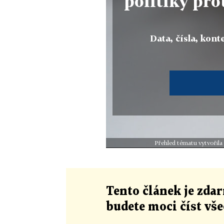
politiky pro
Data, čísla, konte
Přehled tématu vytvořila
Tento článek
je
zdar
budete moci číst vš