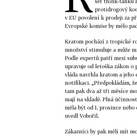
šéf think‑tanku R
protidrogový koor
v EU povolení k prodeji za 
Evropské komise by mělo padn
Kratom pochází z tropické ro
množství stimuluje a může mí
Podle expertů patří mezi subs
upravuje od letoška zákon o
vláda navrhla kratom a jeho 
notifikaci. „Předpokládám, ž
tam pak dva až tři měsíce mo
mají na skladě. Plná účinnos
měla být od 1. prosince nebo
uvedl Vobořil.
Zákazníci by pak měli mít m