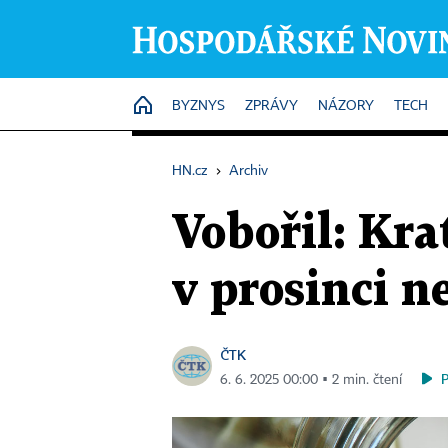
HOME
BYZNYS
ZPRÁVY
NÁZORY
TECH
HN.cz
›
Archiv
Vobořil: Kra
v prosinci n
ČTK
6. 6. 2025 00:00 ▪ 2 min. čtení