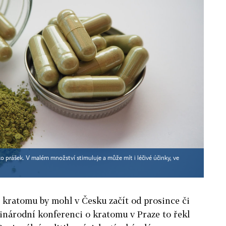
ko prášek. V malém množství stimuluje a může mít i léčivé účinky, ve
 kratomu by mohl v Česku začít od prosince či
inárodní konferenci o kratomu v Praze to řekl