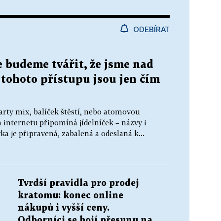
ODEBÍRAT
e budeme tvářit, že jsme nad
 tohoto přístupu jsou jen čím
arty mix, balíček štěstí, nebo atomovou
internetu připomíná jídelníček – názvy i
ka je připravená, zabalená a odeslaná k...
Tvrdší pravidla pro prodej
kratomu: konec online
nákupů i vyšší ceny.
Odborníci se bojí přesunu na