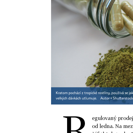
Kratom pochází z tropické rostliny, používá se ja
velkých dávkách utlumuje.
Autor ▪
Shutterstock
R
egulovaný prodej
od ledna. Na mez