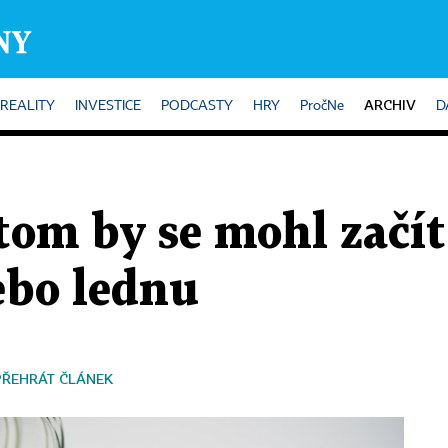
ARCHIV
REALITY
INVESTICE
PODCASTY
HRY
PročNe
D
tom by se mohl začí
ebo lednu
PŘEHRÁT ČLÁNEK