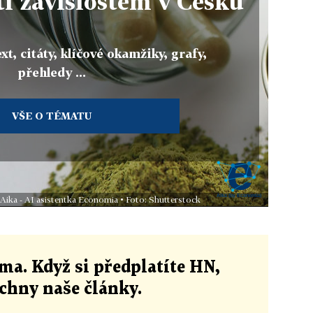
ti závislostem v Česku
xt, citáty, klíčové okamžiky, grafy,
přehledy ...
VŠE O TÉMATU
 Aika - AI asistentka Economia • Foto: Shutterstock
ma. Když si předplatíte HN,
echny naše články
.