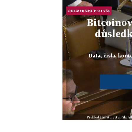
ODEMYKÁME PRO VÁS
Bitcoinov
důsledk
Data, čísla, konte
Přehled tématu vytvořila Ai