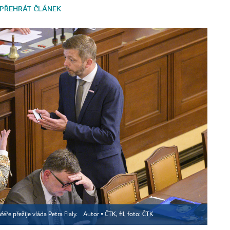
PŘEHRÁT ČLÁNEK
éře přežije vláda Petra Fialy.
Autor ▪
ČTK, fil, foto: ČTK