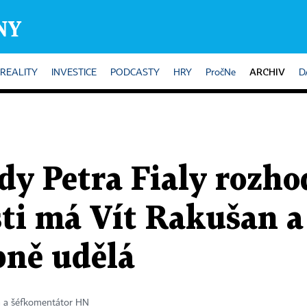
ARCHIV
REALITY
INVESTICE
PODCASTY
HRY
PročNe
D
ády Petra Fialy rozh
ti má Vít Rakušan a
ně udělá
a a šéfkomentátor HN