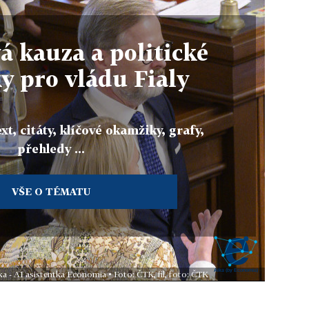
á kauza a politické
y pro vládu Fialy
xt, citáty, klíčové okamžiky, grafy,
přehledy ...
VŠE O TÉMATU
ka - AI asistentka Economia • Foto: ČTK, fil, foto: ČTK