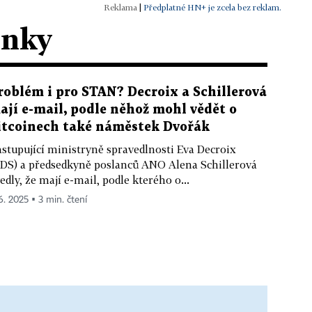
|
Předplatné HN+ je zcela bez reklam.
ánky
roblém i pro STAN? Decroix a Schillerová
ají e-mail, podle něhož mohl vědět o
itcoinech také náměstek Dvořák
stupující ministryně spravedlnosti Eva Decroix
DS) a předsedkyně poslanců ANO Alena Schillerová
edly, že mají e-mail, podle kterého o...
 6. 2025 ▪ 3 min. čtení