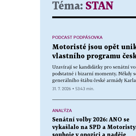
Téma:
STAN
PODCAST PODPÁSOVKA
Motoristé jsou opět uni
vlastního programu čes
Uzavírají se kandidátky pro senátní vo
podstatné i bizarní momenty. Někdy se
generálního štábu české armády Karla 
31. 7. 2026 ▪ 53:43 min.
ANALÝZA
Senátní volby 2026: ANO se
vykašlalo na SPD a Motoristy
souboje v opozici a naděje