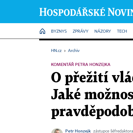
HOME
BYZNYS
ZPRÁVY
NÁZORY
TECH
HN.cz
›
Archiv
KOMENTÁŘ PETRA HONZEJKA
O přežití vl
Jaké možnos
pravděpodob
Petr Honzejk
zástupce šéfredaktor