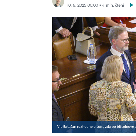
10. 6. 2025 00:00 ▪ 4 min. čtení
Vít Rakušan rozhodne o tom, zda po bitcoinové af