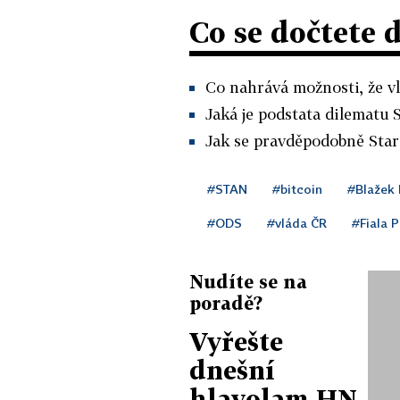
Co se dočtete 
Co nahrává možnosti, že vl
Jaká je podstata dilematu S
Jak se pravděpodobně Sta
#STAN
#bitcoin
#Blažek 
#ODS
#vláda ČR
#Fiala P
Nudíte se na
poradě?
Vyřešte
dnešní
hlavolam HN