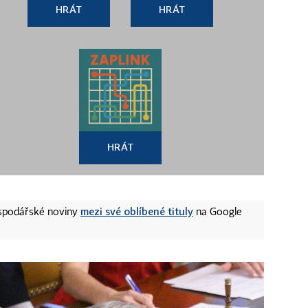
HRÁT
HRÁT
HRÁT
mezi své oblíbené tituly
ospodářské noviny
na Google