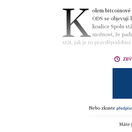
K
olem bitcoinové 
ODS se objevuj
koalice Spolu st
možnost, že padn
stát, jak je to pravděpodobn
ZBÝ
Nebo zkuste
předpla
Máte j