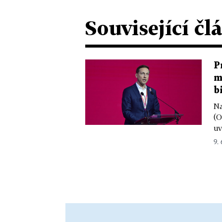
Související čl
P
m
b
Na
(O
uv
9.