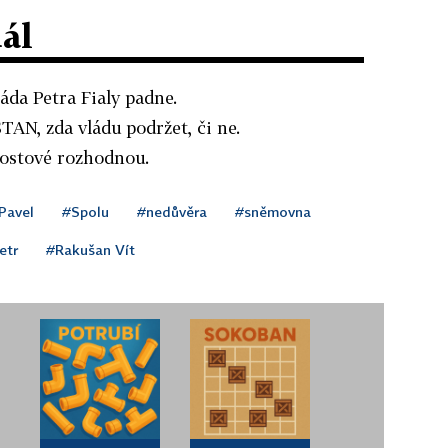
dál
áda Petra Fialy padne.
TAN, zda vládu podržet, či ne.
rostové rozhodnou.
Pavel
#Spolu
#nedůvěra
#sněmovna
etr
#Rakušan Vít