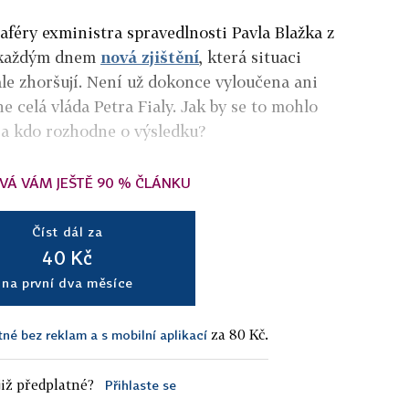
aféry exministra spravedlnosti Pavla Blažka z
í každým dnem
nová zjištění
, která situaci
ále zhoršují. Není už dokonce vyloučena ani
e celá vláda Petra Fialy. Jak by se to mohlo
é a kdo rozhodne o výsledku?
VÁ VÁM JEŠTĚ 90 % ČLÁNKU
Číst dál za
40 Kč
na první dva měsíce
za 80 Kč.
tné bez reklam a s mobilní aplikací
iž předplatné?
Přihlaste se