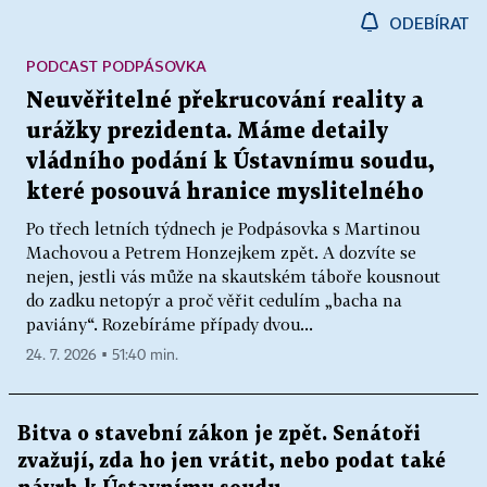
ODEBÍRAT
PODCAST PODPÁSOVKA
Neuvěřitelné překrucování reality a
urážky prezidenta. Máme detaily
vládního podání k Ústavnímu soudu,
které posouvá hranice myslitelného
Po třech letních týdnech je Podpásovka s Martinou
Machovou a Petrem Honzejkem zpět. A dozvíte se
nejen, jestli vás může na skautském táboře kousnout
do zadku netopýr a proč věřit cedulím „bacha na
paviány“. Rozebíráme případy dvou...
24. 7. 2026 ▪ 51:40 min.
Bitva o stavební zákon je zpět. Senátoři
zvažují, zda ho jen vrátit, nebo podat také