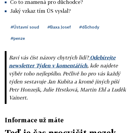
Co to znamená pro důchodce?
Jaký vzkaz tím ÚS vyslal?
#Ústavní soud
#Baxa Josef
#důchody
#penze
Baví vás číst názory chytrých lidí?
Odebírejte
newsletter Týden v komentářích
, kde najdete
výběr toho nejlepšího. Pečlivě ho pro vás každý
týden sestavuje Jan Kubita a kromě jiných píší
Petr Honzejk, Julie Hrstková, Martin Ehl a Luděk
Vainert.
Informace už máte
Teď je čas procvičit mozek