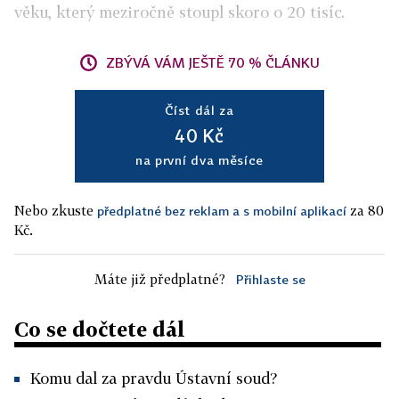
věku, který meziročně stoupl skoro o 20 tisíc.
ZBÝVÁ VÁM JEŠTĚ 70 % ČLÁNKU
Číst dál za
40 Kč
na první dva měsíce
Nebo zkuste
za 80
předplatné bez reklam a s mobilní aplikací
Kč.
Máte již předplatné?
Přihlaste se
Co se dočtete dál
Komu dal za pravdu Ústavní soud?