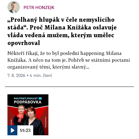
PETR HONZEJK
„Prolhaný hlupák v čele nemyslícího
stáda“. Proč Milana Knížáka oslavuje
vláda vedená mužem, kterým umělec
opovrhoval
Někteří říkají, že to byl poslední happening Milana
Knížáka. A něco na tom je. Pohřeb se státními poctami
organizovaný těmi, kterými slavný...
7. 8. 2026 ▪ 4 min. čtení
55:23