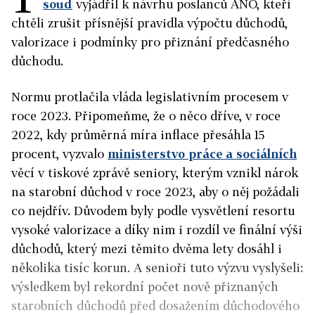
soud
vyjádřil k návrhu poslanců ANO, kteří
chtěli zrušit přísnější pravidla výpočtu důchodů,
valorizace i podmínky pro přiznání předčasného
důchodu.
Normu protlačila vláda legislativním procesem v
roce 2023. Připomeňme, že o něco dříve, v roce
2022, kdy průměrná míra inflace přesáhla 15
procent, vyzvalo
ministerstvo práce a sociálních
věcí v tiskové zprávě seniory, kterým vznikl nárok
na starobní důchod v roce 2023, aby o něj požádali
co nejdřív. Důvodem byly podle vysvětlení resortu
vysoké valorizace a díky nim i rozdíl ve finální výši
důchodů, který mezi těmito dvěma lety dosáhl i
několika tisíc korun. A senioři tuto výzvu vyslyšeli:
výsledkem byl r
ekordní počet nově přiznaných
starobních důchodů před dosažením důchodového