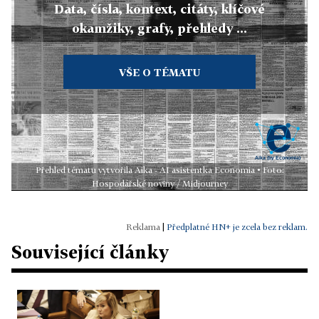
Data, čísla, kontext, citáty, klíčové
okamžiky, grafy, přehledy ...
VŠE O TÉMATU
Přehled tématu vytvořila Aika - AI asistentka Economia • Foto:
Hospodářské noviny / Midjourney
|
Předplatné HN+ je zcela bez reklam.
Související články