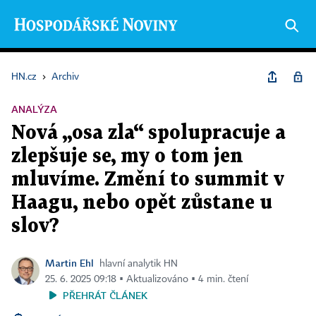
HN.cz
›
Archiv
ANALÝZA
Nová „osa zla“ spolupracuje a
zlepšuje se, my o tom jen
mluvíme. Změní to summit v
Haagu, nebo opět zůstane u
slov?
Martin Ehl
hlavní analytik HN
25. 6. 2025 09:18 ▪ Aktualizováno ▪ 4 min. čtení
PŘEHRÁT ČLÁNEK