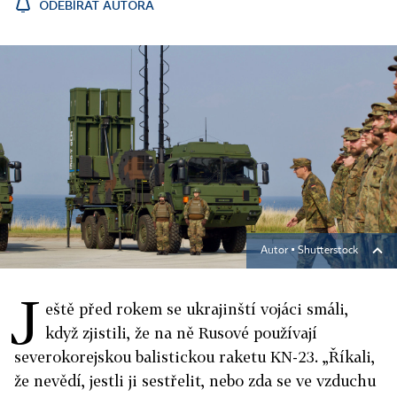
ODEBÍRAT AUTORA
Autor ▪
Shutterstock
J
eště před rokem se ukrajinští vojáci smáli,
když zjistili, že na ně Rusové používají
severokorejskou balistickou raketu KN-23. „Říkali,
že nevědí, jestli ji sestřelit, nebo zda se ve vzduchu