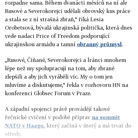
rozpadne sama. Během dvanácti měsíců na ní ale
Rusové a Severokorejci udělali obrovský kus práce
a stala se z ní strašná zbraň,“ říká Lesia
Orobetsová, bývalá ukrajinská politička, která dnes
vede nadaci Price of Freedom podporující
ukrajinskou armádu a tamní
obranný průmysl
.
„Rusové, Číňané, Severokorejci a Íránci mnohem
lépe než my spolupracují na tom, aby zbraně
zlepšili a aby jich vyráběli víc. My o tom jen
mluvíme a diskutujeme,“ řekla v rozhovoru HN na
konferenci Globsec Forum v Praze.
A západní spojenci právě provádějí takové
řečnické cvičení v podobě příprav
na summit
NATO v Haagu
, který začíná v úterý a má trvat do
středy.