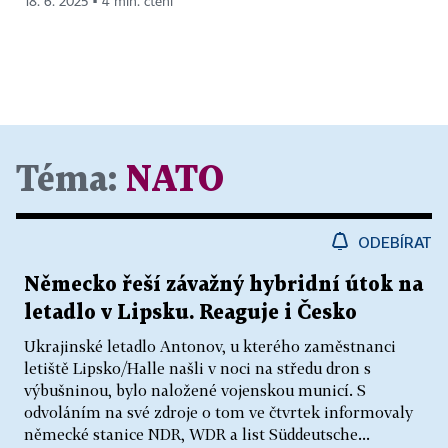
18. 6. 2025 ▪ 4 min. čtení
Téma:
NATO
ODEBÍRAT
Německo řeší závažný hybridní útok na
letadlo v Lipsku. Reaguje i Česko
Ukrajinské letadlo Antonov, u kterého zaměstnanci
letiště Lipsko/Halle našli v noci na středu dron s
výbušninou, bylo naložené vojenskou municí. S
odvoláním na své zdroje o tom ve čtvrtek informovaly
německé stanice NDR, WDR a list Süddeutsche...