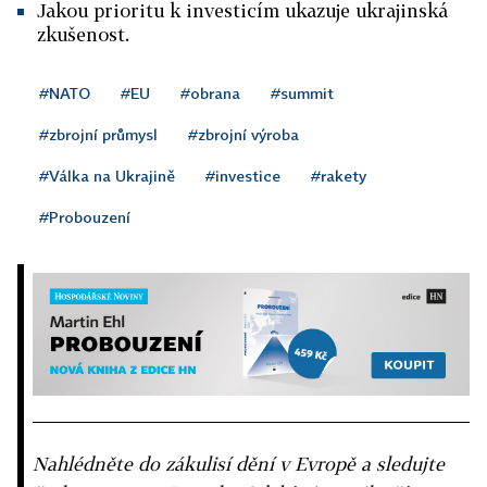
Jakou prioritu k investicím ukazuje ukrajinská
zkušenost.
#NATO
#EU
#obrana
#summit
#zbrojní průmysl
#zbrojní výroba
#Válka na Ukrajině
#investice
#rakety
#Probouzení
Nahlédněte do zákulisí dění v Evropě a sledujte