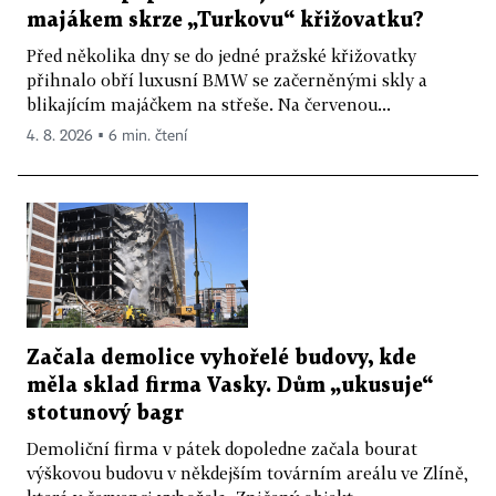
majákem skrze „Turkovu“ křižovatku?
Před několika dny se do jedné pražské křižovatky
přihnalo obří luxusní BMW se začerněnými skly a
blikajícím majáčkem na střeše. Na červenou...
4. 8. 2026 ▪ 6 min. čtení
Začala demolice vyhořelé budovy, kde
měla sklad firma Vasky. Dům „ukusuje“
stotunový bagr
Demoliční firma v pátek dopoledne začala bourat
výškovou budovu v někdejším továrním areálu ve Zlíně,