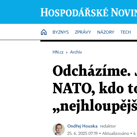
HOME
BYZNYS
ZPRÁVY
NÁZORY
TECH
HN.cz
›
Archiv
Odcházíme. 
NATO, kdo t
„nejhloupějš
Ondřej Houska
redaktor
25. 6. 2025 07:19 ▪ Aktualizováno ▪ 4 