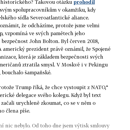
o historického? Takovou otázku
prohodil
svým spolupracovníkům v okamžiku, kdy
lského sídla Severoatlantické aliance.
oznámit, že odcházíme, protože jsme velmi
mp, vzpomíná ve svých pamětech jeho
 bezpečnost John Bolton
. Byl červen 2018,
A americký prezident právě oznámil, že Spojené
anizace, která je základem bezpečnosti svých
meričanů ztratila smysl. V Moskvě i v Pekingu
, bouchalo šampaňské.
rotože Trump říká, že chce vystoupit z NATO,“
erické delegace svého kolegu. Když byl text
í začali urychleně zkoumat, co se v něm o
 člena píše.
í nic nebylo. Od toho dne jsem výtisk smlouvy