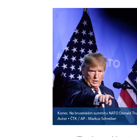
Konec. Na bruselském summitu NATO Donald Trum
Autor ▪
ČTK / AP - Markus Schreiber