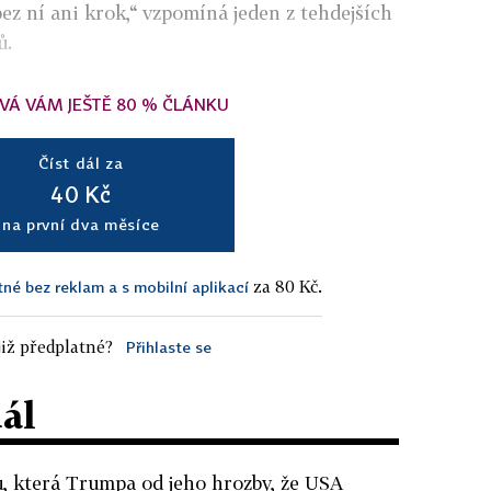
bez ní ani krok,“ vzpomíná jeden z tehdejších
ů.
VÁ VÁM JEŠTĚ 80 % ČLÁNKU
Číst dál za
40 Kč
na první dva měsíce
za 80 Kč.
tné bez reklam a s mobilní aplikací
iž předplatné?
Přihlaste se
dál
, která Trumpa od jeho hrozby, že USA