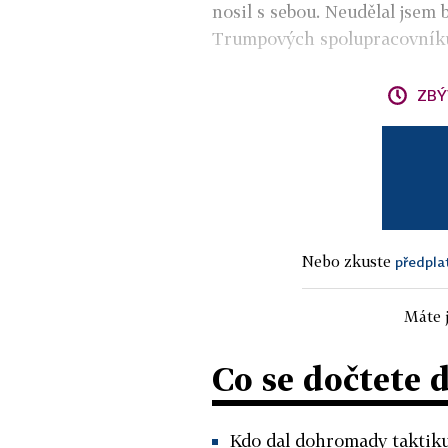
nosil s sebou. Neudělal jsem 
Trumpových spolupracovník
ZBÝ
Nebo zkuste
předpla
Máte j
Co se dočtete 
Kdo dal dohromady taktiku