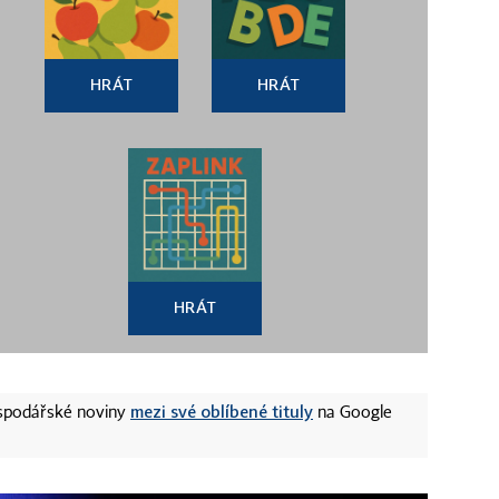
HRÁT
HRÁT
HRÁT
mezi své oblíbené tituly
ospodářské noviny
na Google