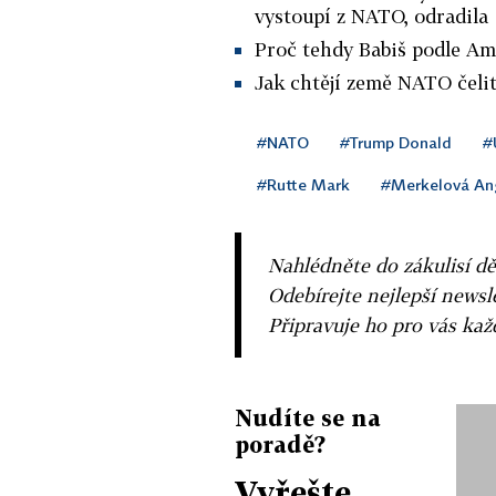
vystoupí z NATO, odradila
Proč tehdy Babiš podle Am
Jak chtějí země NATO čel
#NATO
#Trump Donald
#
#Rutte Mark
#Merkelová An
Nahlédněte do zákulisí dě
Odebírejte nejlepší news
Připravuje ho pro vás ka
Nudíte se na
poradě?
Vyřešte