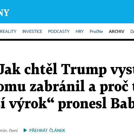
ARCHIV
REALITY
INVESTICE
PODCASTY
HRY
PročNe
D
Jak chtěl Trump vys
omu zabránil a proč
í výrok“ pronesl Bab
PŘEHRÁT ČLÁNEK
min. čtení