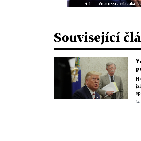
Přehled tématu vytvořila Aika - 
Související čl
V
p
NA
ja
sp
14