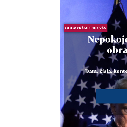
ODEMYKÁME PRO VÁS
Nepokoje
obr
Data, čísla, konte