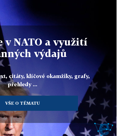
 v NATO a využití
anných výdajů
xt, citáty, klíčové okamžiky, grafy,
přehledy ...
VŠE O TÉMATU