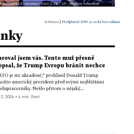
AI asistentka Economia • Foto: ČTK / AP - Markus Schreiber
|
Předplatné HN+ je zcela bez reklam.
ánky
aroval jsem vás. Tento muž přesně
opsal, že Trump Evropu bránit nechce
TO je mi ukradené,“ prohlásil Donald Trump
kožto americký prezident před svými nejbližšími
olupracovníky. Nešlo přitom o nějaký...
. 2. 2024 ▪ 4 min. čtení