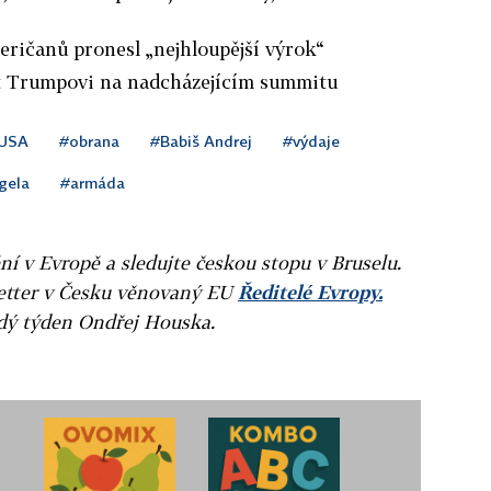
eričanů pronesl „nejhloupější výrok“
it Trumpovi na nadcházejícím summitu
USA
#obrana
#Babiš Andrej
#výdaje
gela
#armáda
ní v Evropě a sledujte českou stopu v Bruselu.
letter v Česku věnovaný EU
Ředitelé Evropy.
ždý týden Ondřej Houska.