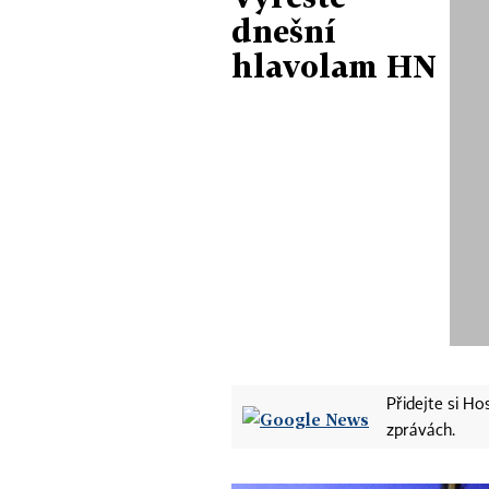
dnešní
hlavolam HN
Přidejte si H
zprávách.