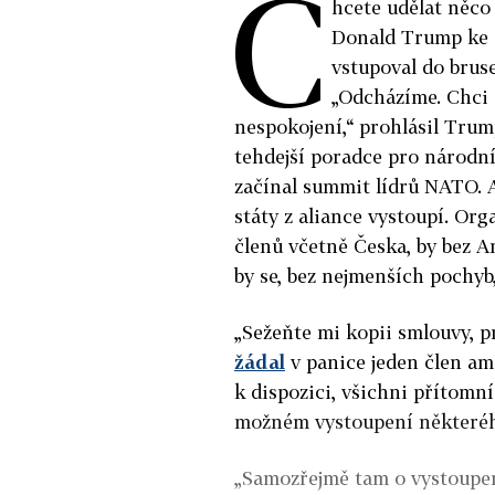
C
hcete udělat něc
Donald Trump ke 
vstupoval do bruse
„Odcházíme. Chci 
nespokojení,“ prohlásil Tru
tehdejší
poradce pro národní
začínal summit lídrů NATO. 
státy z aliance vystoupí. Org
členů včetně Česka, by bez A
by se, bez nejmenších pochyb
„Sežeňte mi kopii smlouvy, p
žádal
v panice jeden člen am
k dispozici, všichni přítomn
možném vystoupení některého
„Samozřejmě tam o vystoupen