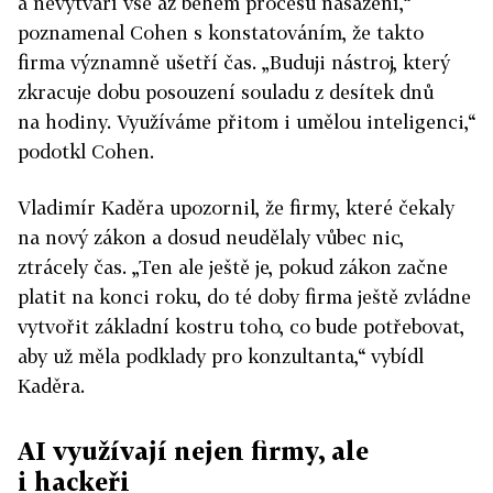
a nevytváří vše až během procesu nasazení,“
poznamenal Cohen s konstatováním, že takto
firma významně ušetří čas. „Buduji nástroj, který
zkracuje dobu posouzení souladu z desítek dnů
na hodiny. Využíváme přitom i umělou inteligenci,“
podotkl Cohen.
Vladimír Kaděra upozornil, že firmy, které čekaly
na nový zákon a dosud neudělaly vůbec nic,
ztrácely čas. „Ten ale ještě je, pokud zákon začne
platit na konci roku, do té doby firma ještě zvládne
vytvořit základní kostru toho, co bude potřebovat,
aby už měla podklady pro konzultanta,“ vybídl
Kaděra.
AI využívají nejen firmy, ale
i hackeři