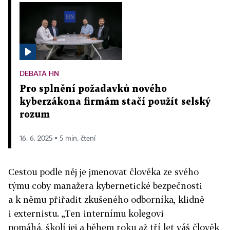
DEBATA HN
Pro splnění požadavků nového
kyberzákona firmám stačí použít selský
rozum
16. 6. 2025 ▪ 5 min. čtení
Cestou podle něj je jmenovat člověka ze svého
týmu coby manažera kybernetické bezpečnosti
a k němu přiřadit zkušeného odborníka, klidně
i externistu. „Ten internímu kolegovi
pomáhá, školí jej a během roku až tří let váš člověk