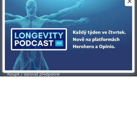
×
Kontakty
Ochrana osobních údajů
Tiráž redakce HN
Prohlášení o cookies
Economia
Nastavení soukromí
Kariéra v HN
Všeobecné smluvní podmínky
Ceník inzerce
Koupit / darovat předplatné
Eventy
Newslettery
RSS kanály
Autorská práva vykonává vydavatel. Bez písemného svolení vydavatele je
zakázáno jakékoli užití částí nebo celku díla, zejména rozmnožování a šíření
jakýmkoli způsobem, mechanickým nebo elektronickým, v českém nebo