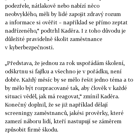
podezřele, nátlakově nebo nabízí něco
neobvyklého, měli by lidé zapojit zdravý rozum
a informace si ověřit – například se přímo zeptat
nadřízeného,“ podtrhl Kaděra. I z toho důvodu je
důležité pravidelně školit zaměstnance
v kyberbezpečnosti.
„Představa, že jednou za rok uspořádám školení,
odškrtnu si fajfku a všechno je v pořádku, není
dobře. Každý měsíc by se mělo řešit jedno téma a to
by mělo být rozpracované tak, aby člověk v každé
situaci věděl, jak má reagovat,“ zmínil Kaděra.
Konečný doplnil, že se již například dělají
screeningy zaměstnanců, jakési prověrky, které
zamezí náboru lidí, kteří nastupují se záměrem
způsobit firmě škodu.