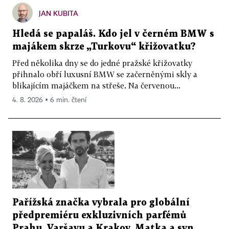
JAN KUBITA
Hledá se papaláš. Kdo jel v černém BMW s
majákem skrze „Turkovu“ křižovatku?
Před několika dny se do jedné pražské křižovatky
přihnalo obří luxusní BMW se začerněnými skly a
blikajícím majáčkem na střeše. Na červenou...
4. 8. 2026 ▪ 6 min. čtení
Pařížská značka vybrala pro globální
předpremiéru exkluzivních parfémů
Prahu, Varšavu a Krakov. Matka a syn