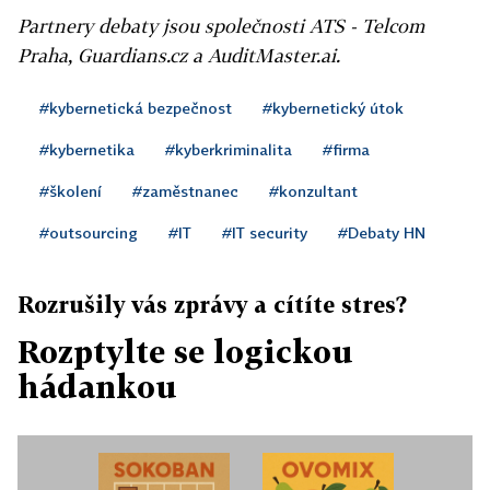
Partnery debaty jsou společnosti ATS - Telcom
Praha, Guardians.cz a AuditMaster.ai.
#kybernetická bezpečnost
#kybernetický útok
#kybernetika
#kyberkriminalita
#firma
#školení
#zaměstnanec
#konzultant
#outsourcing
#IT
#IT security
#Debaty HN
Rozrušily vás zprávy a cítíte stres?
Rozptylte se logickou
hádankou