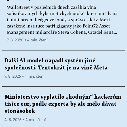
Wall Street v posledních dnech zasáhla vlna
sofistikovaných kybernetických útoků, které mířily na
tamní přední hedgeové fondy a správce aktiv. Mezi
zasažené instituce patří giganty jako Point72 Asset
Management miliardáře Steva Cohena, Citadel Kena...
7. 8. 2026 ▪ 4 min. čtení
Další AI model napadl systém jiné
společnosti. Tentokrát je na vině Meta
7. 8. 2026 ▪ 1 min. čtení
Ministerstvo vyplatilo „hodným“ hackerům
tisíce eur, podle experta by ale mělo dávat
stonásobek
4. 8. 2026 ▪ 4 min. čtení