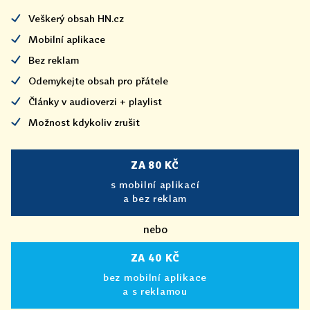
Veškerý obsah HN.cz
Mobilní aplikace
Bez reklam
Odemykejte obsah pro přátele
Články v audioverzi + playlist
Možnost kdykoliv zrušit
ZA 80 KČ
s mobilní aplikací
a bez reklam
nebo
ZA 40 KČ
bez mobilní aplikace
a s reklamou