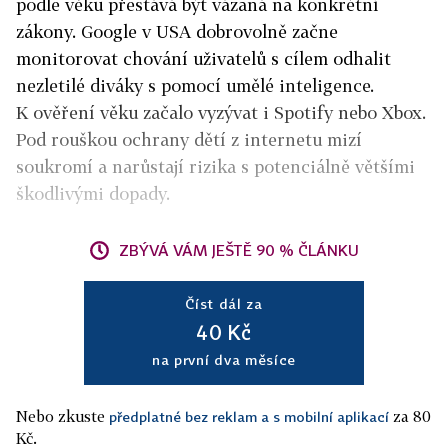
podle věku přestává být vázaná na konkrétní
zákony. Google v USA dobrovolně začne
monitorovat chování uživatelů s cílem odhalit
nezletilé diváky s pomocí umělé inteligence.
K ověření věku začalo vyzývat i Spotify nebo Xbox.
Pod rouškou ochrany dětí z internetu mizí
soukromí a narůstají rizika s potenciálně většími
škodlivými dopady.
ZBÝVÁ VÁM JEŠTĚ 90 % ČLÁNKU
Číst dál za
40 Kč
na první dva měsíce
Nebo zkuste
za 80
předplatné bez reklam a s mobilní aplikací
Kč.