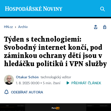
HN.cz
›
Archiv
Týden s technologiemi:
Svobodný internet končí, pod
záminkou ochrany dětí jsou v
hledáčku politiků i VPN služby
Otakar Schön
technologický editor
PŘEHRÁT ČLÁNEK
1. 8. 2025 00:00 ▪ 5 min. čtení
ODEBÍRAT AUTORA