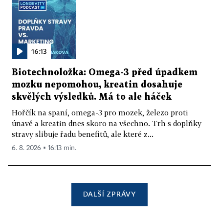
16:13
Biotechnoložka: Omega-3 před úpadkem
mozku nepomohou, kreatin dosahuje
skvělých výsledků. Má to ale háček
Hořčík na spaní, omega-3 pro mozek, železo proti
únavě a kreatin dnes skoro na všechno. Trh s doplňky
stravy slibuje řadu benefitů, ale které z...
6. 8. 2026 ▪ 16:13 min.
DALŠÍ ZPRÁVY