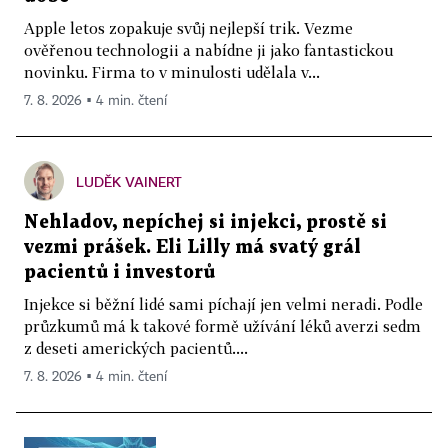
Apple letos zopakuje svůj nejlepší trik. Vezme
ověřenou technologii a nabídne ji jako fantastickou
novinku. Firma to v minulosti udělala v...
7. 8. 2026 ▪ 4 min. čtení
LUDĚK VAINERT
Nehladov, nepíchej si injekci, prostě si
vezmi prášek. Eli Lilly má svatý grál
pacientů i investorů
Injekce si běžní lidé sami píchají jen velmi neradi. Podle
průzkumů má k takové formě užívání léků averzi sedm
z deseti amerických pacientů....
7. 8. 2026 ▪ 4 min. čtení