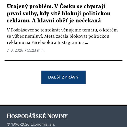
Utajený problém. V Česku se chystají
první volby, kdy sítě blokují politickou
reklamu. A hlavní oběť je nečekaná
V Podpásovce se tentokrát věnujeme tématu, o kterém
se vůbec nemluví. Meta začala blokovat politickou
reklamu na Facebooku a Instagramu a...
7. 8. 2026 ▪ 55:23 min.
DALŠÍ ZPRÁVY
©
1996-2026
Economia, a.s.