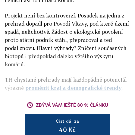
cenách asi 12 miliard korun.
Projekt není bez kontroverzí. Posudek na jednu z
přehrad dopadl pro Povodí Vltavy, pod které území
spadá, nelichotivě. Žádost o ekologické povolení
proto státní podnik stáhl, přepracoval a teď
podal znovu. Hlavní výhrady? Zničení současných
biotopů i předpoklad daleko většího výskytu
komárů.
Tři chystané přehrady mají každopádně potenciál
výrazně
proměnit kraj a demografické trendy
.
ZBÝVÁ VÁM JEŠTĚ 80 % ČLÁNKU
Číst dál za
40 Kč