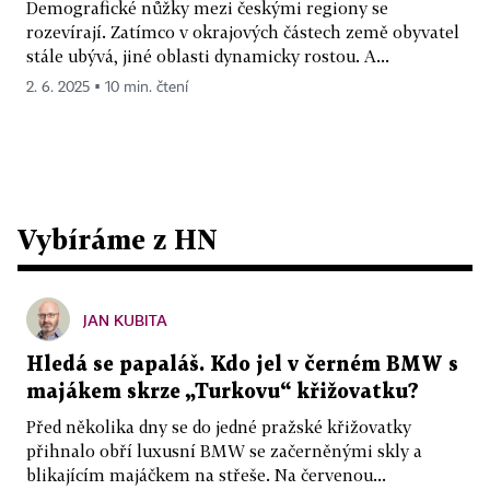
Demografické nůžky mezi českými regiony se
rozevírají. Zatímco v okrajových částech země obyvatel
stále ubývá, jiné oblasti dynamicky rostou. A...
2. 6. 2025 ▪ 10 min. čtení
Vybíráme z HN
JAN KUBITA
Hledá se papaláš. Kdo jel v černém BMW s
majákem skrze „Turkovu“ křižovatku?
Před několika dny se do jedné pražské křižovatky
přihnalo obří luxusní BMW se začerněnými skly a
blikajícím majáčkem na střeše. Na červenou...