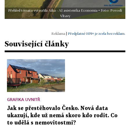
Přehled tématu vytvořila Aika - AI asistentka Economia • Foto: Povodí
Vltavy
|
Předplatné HN+ je zcela bez reklam.
Související články
GRAFIKA UVNITŘ
Jak se přestěhovalo Česko. Nová data
ukazují, kde už nemá skoro kdo rodit. Co
to udělá s nemovitostmi?