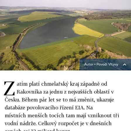
Autor ▪
Povodí Vltavy
Z
atím platí chmelařský kraj západně od
Rakovníka za jednu z nejsušších oblastí v
Česku. Během pár let se to má změnit, ukazuje
databáze povolovacího řízení EIA. Na
místních menších tocích tam mají vzniknout tři
vodní nádrže. Celkový rozpočet je v dnešních