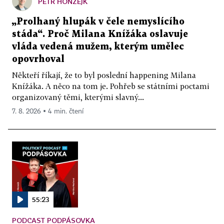
PETR HONZEJK
„Prolhaný hlupák v čele nemyslícího
stáda“. Proč Milana Knížáka oslavuje
vláda vedená mužem, kterým umělec
opovrhoval
Někteří říkají, že to byl poslední happening Milana
Knížáka. A něco na tom je. Pohřeb se státními poctami
organizovaný těmi, kterými slavný...
7. 8. 2026 ▪ 4 min. čtení
55:23
PODCAST PODPÁSOVKA