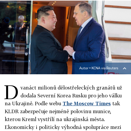
Autor ▪
KCNA via Reuters
D
vanáct milionů dělostřeleckých granátů už
dodala Severní Korea Rusku pro jeho válku
na Ukrajině. Podle webu
The Moscow Times
tak
KLDR zabezpečuje nejméně polovinu munice,
kterou Kreml vystřílí na ukrajinská města.
Ekonomicky i politicky výhodná spolupráce mezi