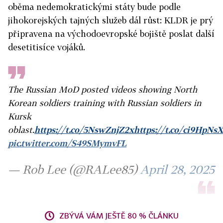
oběma nedemokratickými státy bude podle
jihokorejských tajných služeb dál růst: KLDR je prý
připravena na východoevropské bojiště poslat další
desetitisíce vojáků.
The Russian MoD posted videos showing North
Korean soldiers training with Russian soldiers in
Kursk
oblast.
https://t.co/5NswZnjZ2x
https://t.co/ci9HpNs
pic.twitter.com/S49SMymvFL
— Rob Lee (@RALee85)
April 28, 2025
ZBÝVÁ VÁM JEŠTĚ 80 % ČLÁNKU