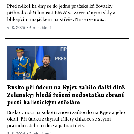
Před několika dny se do jedné pražské křižovatky
přihnalo obří luxusní BMW se začerněnými skly a
blikajícím majáčkem na střeše. Na červenou...
4. 8. 2026 ▪ 6 min. čtení
Rusko při úderu na Kyjev zabilo další dítě.
Zelenskyj hledá řešení nedostatku zbraní
proti balistickým střelám
Rusko v noci na sobotu znovu zaútočilo na Kyjev a jeho
okolí. Při útoku zahynul tříletý chlapec se svými
prarodiči. Jeho rodiče a patnáctiletý...
8. 8. 2026 ▪ 3 min. čtení