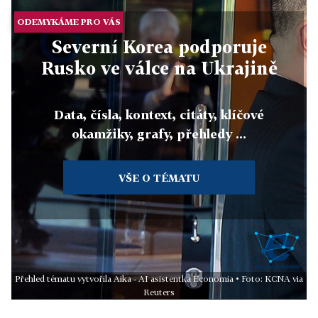
ODEMYKÁME PRO VÁS
Severní Korea podporuje
Rusko ve válce na Ukrajině
Data, čísla, kontext, citáty, klíčové
okamžiky, grafy, přehledy ...
VŠE O TÉMATU
Přehled tématu vytvořila Aika - AI asistentka Economia • Foto: KCNA via
Reuters