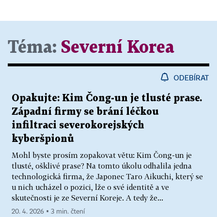
Téma:
Severní Korea
ODEBÍRAT
Opakujte: Kim Čong-un je tlusté prase.
Západní firmy se brání léčkou
infiltraci severokorejských
kyberšpionů
Mohl byste prosím zopakovat větu: Kim Čong-un je
tlusté, ošklivé prase? Na tomto úkolu odhalila jedna
technologická firma, že Japonec Taro Aikuchi, který se
u nich ucházel o pozici, lže o své identitě a ve
skutečnosti je ze Severní Koreje. A tedy že...
20. 4. 2026 ▪ 3 min. čtení