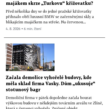
majákem skrze „Turkovu“ křižovatku?
Před několika dny se do jedné pražské křižovatky
přihnalo obří luxusní BMW se začerněnými skly a
blikajícím majáčkem na střeše. Na červenou...
4. 8. 2026 ▪ 6 min. čtení
Začala demolice vyhořelé budovy, kde
měla sklad firma Vasky. Dům „ukusuje“
stotunový bagr
Demoliční firma v pátek dopoledne začala bourat
výškovou budovu v někdejším továrním areálu ve Zlíně,
která v červenci vyhořela. Zničený objekt...