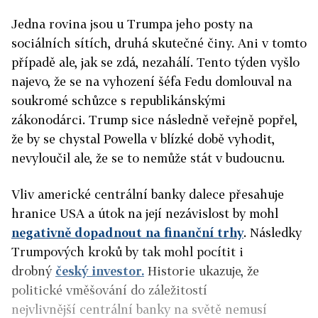
Jedna rovina jsou u Trumpa jeho posty na
sociálních sítích, druhá skutečné činy. Ani v tomto
případě ale, jak se zdá, nezahálí. Tento týden vyšlo
najevo, že se na vyhození šéfa Fedu domlouval na
soukromé schůzce s republikánskými
zákonodárci. Trump sice následně veřejně popřel,
že by se chystal Powella v blízké době vyhodit,
nevyloučil ale, že se to nemůže stát v budoucnu.
Vliv americké centrální banky dalece přesahuje
hranice USA a útok na její nezávislost by mohl
negativně dopadnout na finanční trhy
. Následky
Trumpových kroků by tak mohl pocítit i
drobný
český investor.
Historie ukazuje, že
politické vměšování do záležitostí
nejvlivnější centrální banky na světě nemusí