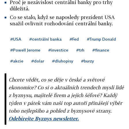
Proč je nezávislost centrální banky pro trhy
důležitá.
Co se stalo, když se naposledy prezident USA
snažil ovlivnit rozhodování centrální banky.
#USA
#centrální banka
#Fed
#Trump Donald
#Powell Jerome
#investice
#trh
#finance
#akcie
#dolar
#dluhopisy
#burzy
Chcete vědět, co se děje v české a světové
ekonomice? Co si o aktuálních trendech myslí lidé
z byznysu, majitelé firem a jejich šéfové? Každý
týden v pátek vám naši top autoři přinášejí výběr
toho nejlepšího a pohled z byznysové strany.
Odebírejte Byznys newsletter.