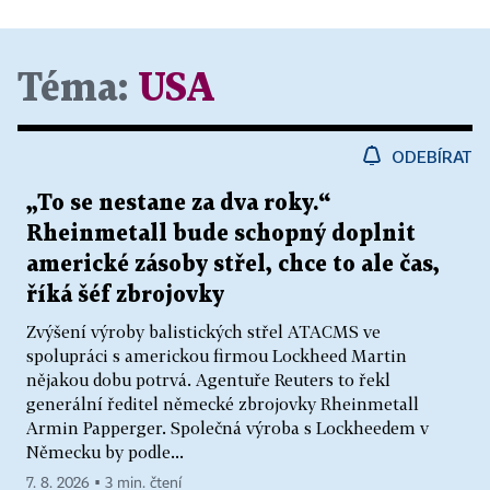
Téma:
USA
ODEBÍRAT
„To se nestane za dva roky.“
Rheinmetall bude schopný doplnit
americké zásoby střel, chce to ale čas,
říká šéf zbrojovky
Zvýšení výroby balistických střel ATACMS ve
spolupráci s americkou firmou Lockheed Martin
nějakou dobu potrvá. Agentuře Reuters to řekl
generální ředitel německé zbrojovky Rheinmetall
Armin Papperger. Společná výroba s Lockheedem v
Německu by podle...
7. 8. 2026 ▪ 3 min. čtení