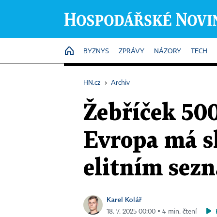
HOME
BYZNYS
ZPRÁVY
NÁZORY
TECH
HN.cz
›
Archiv
Žebříček 50
Evropa má sk
elitním sezn
Karel Kolář
18. 7. 2025 00:00 ▪ 4 min. čtení