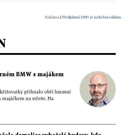
|
Předplatné HN+ je zcela bez reklam.
N
 černém BMW s majákem
 křižovatky přihnalo obří luxusní
m majáčkem na střeše. Na