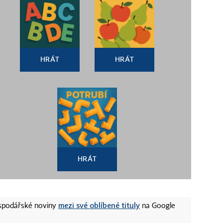
HRÁT
HRÁT
HRÁT
mezi své oblíbené tituly
ospodářské noviny
na Google