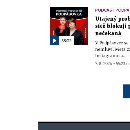
PODCAST PODPÁ
Utajený prob
sítě blokují
nečekaná
55:23
V Podpásovce se
nemluví. Meta z
Instagramu a...
7. 8. 2026 ▪ 55:23 m