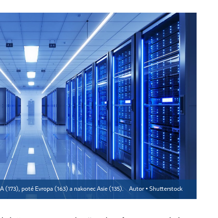
A (173), poté Evropa (163) a nakonec Asie (135).
Autor ▪
Shutterstock