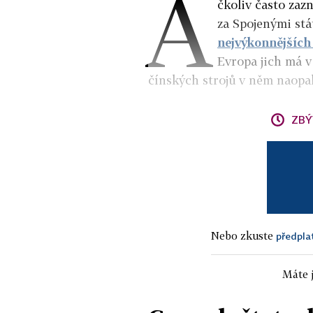
A
čkoliv často zaz
za Spojenými stá
nejvýkonnějšíc
Evropa jich má v
čínských strojů v něm naopak
ZBÝ
Nebo zkuste
předpla
Máte j