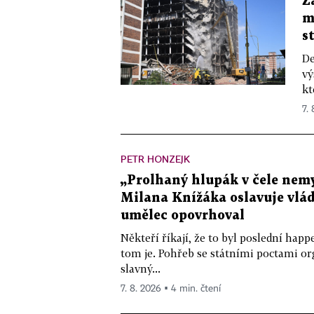
Z
m
s
De
vý
kt
7.
PETR HONZEJK
„Prolhaný hlupák v čele nemy
Milana Knížáka oslavuje vlá
umělec opovrhoval
Někteří říkají, že to byl poslední ha
tom je. Pohřeb se státními poctami o
slavný...
7. 8. 2026 ▪ 4 min. čtení