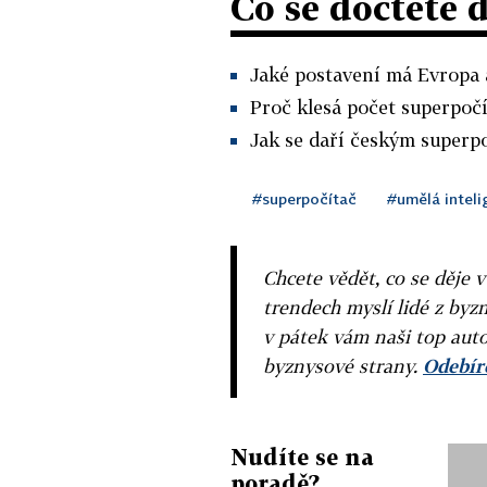
Co se dočtete 
Jaké postavení má Evropa 
Proč klesá počet superpočí
Jak se daří českým superp
#superpočítač
#umělá intel
Chcete vědět, co se děje 
trendech myslí lidé z byzn
v pátek vám naši top auto
byznysové strany.
Odebíre
Nudíte se na
poradě?