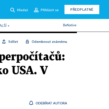
PŘEDPLATNÉ
Hledat
Přihlásit se
BeNative
ALŠÍ
Sdílet
Odemknout známému
perpočítačů:
ko USA. V
ODEBÍRAT AUTORA