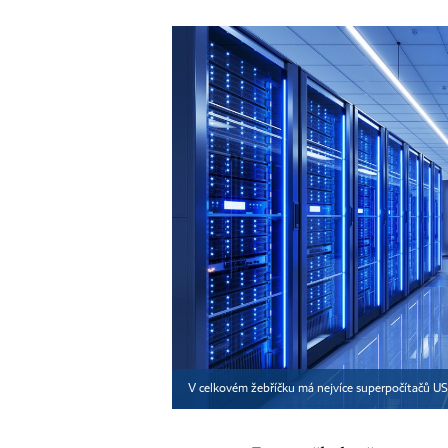
V celkovém žebříčku má nejvíce superpočítačů US