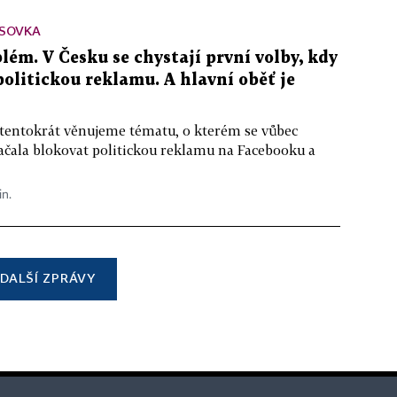
SOVKA
lém. V Česku se chystají první volby, kdy
 politickou reklamu. A hlavní oběť je
 tentokrát věnujeme tématu, o kterém se vůbec
ačala blokovat politickou reklamu na Facebooku a
in.
DALŠÍ ZPRÁVY