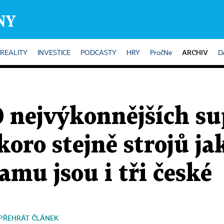
ARCHIV
REALITY
INVESTICE
PODCASTY
HRY
PročNe
D
0 nejvýkonnějších su
oro stejně strojů ja
amu jsou i tři české
PŘEHRÁT ČLÁNEK