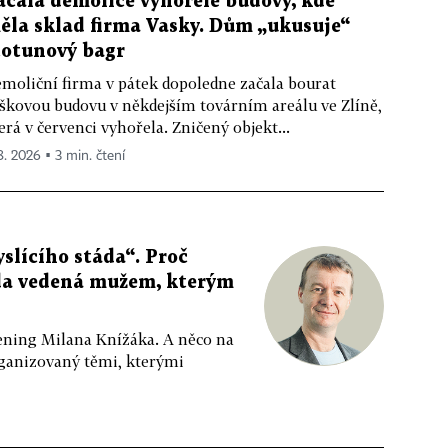
ačala demolice vyhořelé budovy, kde
ěla sklad firma Vasky. Dům „ukusuje“
totunový bagr
moliční firma v pátek dopoledne začala bourat
škovou budovu v někdejším továrním areálu ve Zlíně,
erá v červenci vyhořela. Zničený objekt...
 8. 2026 ▪ 3 min. čtení
slícího stáda“. Proč
da vedená mužem, kterým
ppening Milana Knížáka. A něco na
rganizovaný těmi, kterými