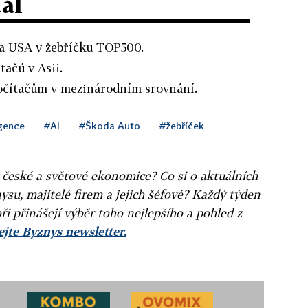
dál
a USA v žebříčku TOP500.
tačů v Asii.
očítačům v mezinárodním srovnání.
igence
#AI
#Škoda Auto
#žebříček
v české a světové ekonomice? Co si o aktuálních
ysu, majitelé firem a jejich šéfové? Každý týden
ři přinášejí výběr toho nejlepšího a pohled z
jte Byznys newsletter.