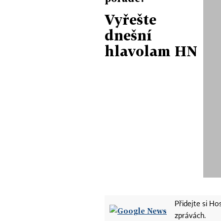
Vyřešte
dnešní
hlavolam HN
Přidejte si H
zprávách.