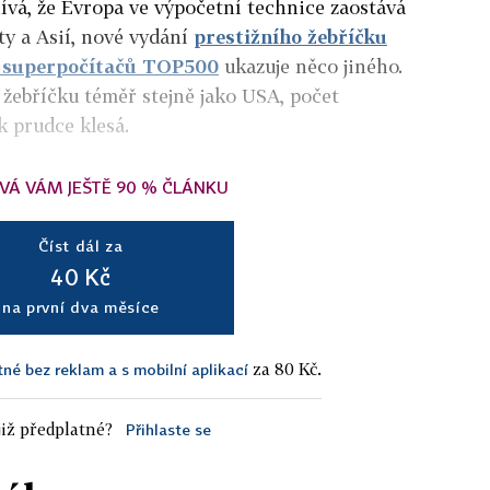
nívá, že Evropa ve výpočetní technice zaostává
ty a Asií, nové vydání
prestižního žebříčku
h superpočítačů TOP500
ukazuje něco jiného.
 žebříčku téměř stejně jako USA
,
počet
 prudce klesá.
VÁ VÁM JEŠTĚ 90 % ČLÁNKU
Číst dál za
40 Kč
na první dva měsíce
za 80 Kč.
tné bez reklam a s mobilní aplikací
iž předplatné?
Přihlaste se