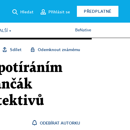
PŘEDPLATNÉ
Hledat
Přihlásit se
BeNative
ALŠÍ
Sdílet
Odemknout známému
potíráním
ančák
tektivů
ODEBÍRAT AUTORKU