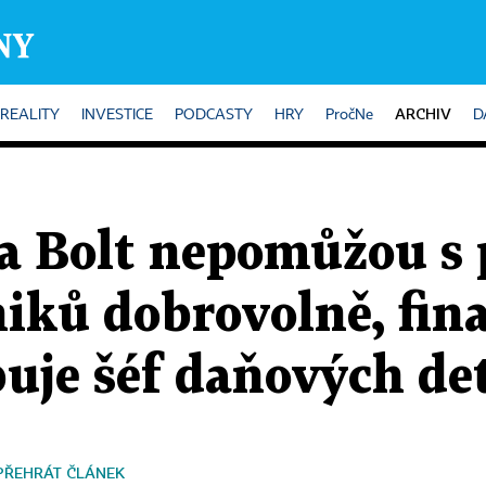
ARCHIV
REALITY
INVESTICE
PODCASTY
HRY
PročNe
D
a Bolt nepomůžou s 
iků dobrovolně, fin
ibuje šéf daňových de
PŘEHRÁT ČLÁNEK