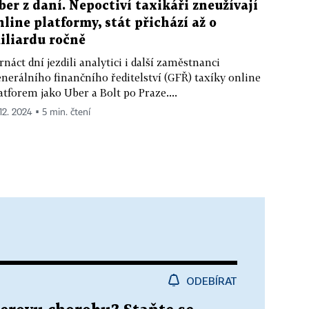
ber z daní. Nepoctiví taxikáři zneužívají
nline platformy, stát přichází až o
iliardu ročně
rnáct dní jezdili analytici i další zaměstnanci
nerálního finančního ředitelství (GFŘ) taxíky online
atforem jako Uber a Bolt po Praze....
 12. 2024 ▪ 5 min. čtení
ODEBÍRAT