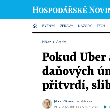
HOME
BYZNYS
ZPRÁVY
NÁZORY
TECH
HN.cz
›
Archiv
Pokud Uber 
daňových ún
přitvrdí, sl
Jitka Vlková
redaktorka
21. 7. 2025 00:00 ▪ 5 min. čtení