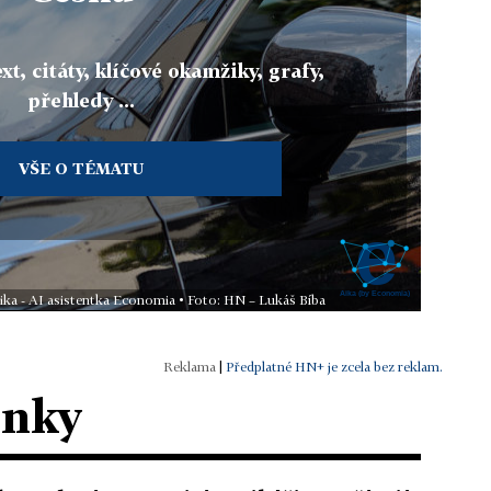
xt, citáty, klíčové okamžiky, grafy,
přehledy ...
VŠE O TÉMATU
ika - AI asistentka Economia • Foto: HN – Lukáš Bíba
|
Předplatné HN+ je zcela bez reklam.
ánky