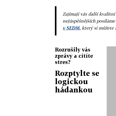
Zajímají vás další kvalit
nejúspěšnějších posíláme
v SEDM
, který si můžete 
Rozrušily vás
zprávy a cítíte
stres?
Rozptylte se
logickou
hádankou