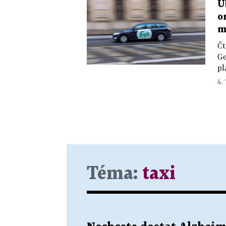
U
o
m
Čt
Ge
pl
4.
Téma:
taxi