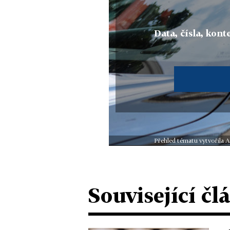
Data, čísla, konte
Přehled tématu vytvořila A
Související čl