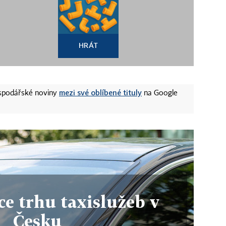
HRÁT
mezi své oblíbené tituly
ospodářské noviny
na Google
e trhu taxislužeb v
Česku