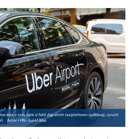
e data o tom, kolik si řidiči digitálních taxiplatforem vydělávají, vynutit
ří.
Autor ▪
HN – Lukáš Bíba