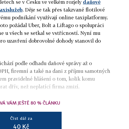
letech se v Česku ve velkém rozjely
daňové
taxislužeb
. Děje se tak přes takzvané flotilové
svému podnikání využívají online taxiplatformy.
oto požádal Uber, Bolt a Liftago o spolupráci
e u všech se setkal se vstřícností. Nyní mu
pro uzavření dobrovolné dohody stanovil do
řichází podle odhadu daňové správy až o
PH, firemní a také na dani z příjmu samotných
rem pravidelné hlášení o tom, kolik komu
rat dřív, než neplatící firma zmizí.
VÁ VÁM JEŠTĚ 80 % ČLÁNKU
Číst dál za
40 Kč