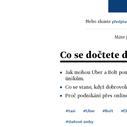
Nebo zkuste
předpla
Máte j
Co se dočtete 
Jak mohou Uber a Bolt pom
únikům.
Co se stane, když dobrovol
Proč podnikání přes onlin
#taxi
#Uber
#Bolt
#D
#daňové úniky