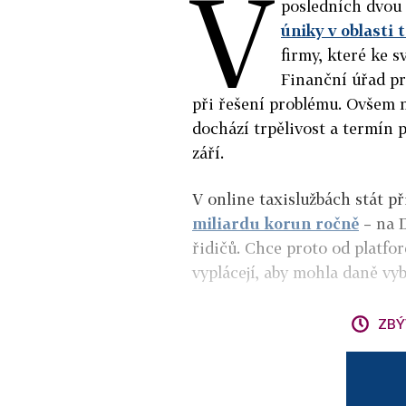
V
posledních dvou 
úniky v oblasti 
firmy, které ke 
Finanční úřad pr
při řešení problému. Ovšem n
dochází trpělivost a termín 
září.
V online taxislužbách stát p
miliardu korun ročně
– na D
řidičů. Chce proto od platfo
vyplácejí, aby mohla daně vyb
ZBÝ