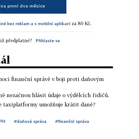
na první dva měsíce
za 80 Kč.
tné bez reklam a s mobilní aplikací
iž předplatné?
Přihlaste se
dál
oci finanční správě v boji proti daňovým
ně nezačnou hlásit údaje o výdělcích řidičů.
e taxiplatformy umožňuje krátit daně?
PH
#daňová správa
#finanční správa