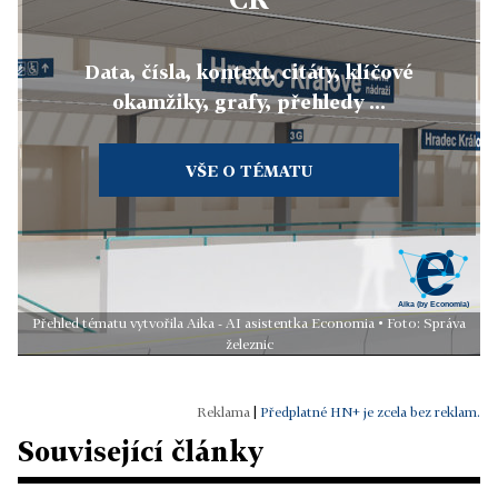
Data, čísla, kontext, citáty, klíčové
okamžiky, grafy, přehledy ...
VŠE O TÉMATU
Přehled tématu vytvořila Aika - AI asistentka Economia • Foto: Správa
železnic
|
Předplatné HN+ je zcela bez reklam.
Související články