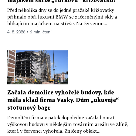
majákem skrze „Turkovu“ křižovatku?
Před několika dny se do jedné pražské křižovatky
přihnalo obří luxusní BMW se začerněnými skly a
blikajícím majáčkem na střeše. Na červenou...
4. 8. 2026 ▪ 6 min. čtení
Začala demolice vyhořelé budovy, kde
měla sklad firma Vasky. Dům „ukusuje“
stotunový bagr
Demoliční firma v pátek dopoledne začala bourat
výškovou budovu v někdejším továrním areálu ve Zlíně,
která v červenci vyhořela. Zničený objekt...