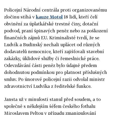
Policejní Národní centrála proti organizovanému
zločinu stíhá v
kauze Motol
18 lidí, kteří čelí
obvinění za úplatkářské trestné činy, dotační
podvod, praní špinavých peněz nebo za poškození
finančních zájmů EU. Kriminalisté tvrdí, že se
Ludvík a Budinský nechali uplácet od různých
dodavatelů nemocnice, kteří zajišťovali stavební
zakázky, úklidové služby či řemeslnické práce.
Odevzdávání části peněz bylo údajně předem
dohodnutou podmínkou pro platnost příslušných
smluv. Po únorové policejní razii odvolal ministr
zdravotnictví Ludvíka z ředitelské funkce.
Jansta už v minulosti stanul před soudem, a to
společně s někdejším šéfem českého fotbalu
Miroslavem Peltou v případu zmanipulování