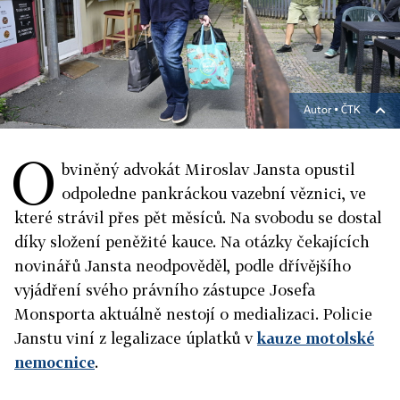
Autor ▪
ČTK
O
bviněný advokát Miroslav Jansta opustil
odpoledne pankráckou vazební věznici, ve
které strávil přes pět měsíců. Na svobodu se dostal
díky složení peněžité kauce. Na otázky čekajících
novinářů Jansta neodpověděl, podle dřívějšího
vyjádření svého právního zástupce Josefa
Monsporta aktuálně nestojí o medializaci. Policie
Janstu viní z legalizace úplatků v
kauze motolské
nemocnice
.