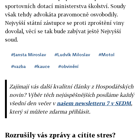
sportovních dotací ministerstva školství. Soudy
však tehdy advokáta pravomocně osvobodily.
Nejvyšší státní zástupce se proti zproštění viny
dovolal, věcí se tak bude zabývat ještě Nejvyšší
soud.
#Jansta Miroslav
#Ludvík Miloslav
#Motol
#vazba
#kauce
#obvinění
Zajímají vás další kvalitní články z Hospodářských
novin? Výběr těch nejúspěšnějších posíláme každý
všední den večer v
našem newsletteru 7 v SEDM
,
který si můžete zdarma přihlásit.
Rozrušily vás zprávy a cítíte stres?