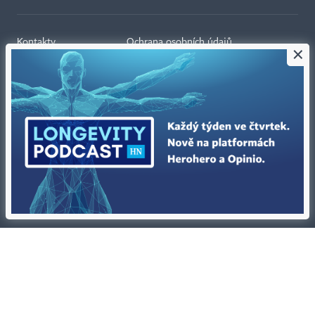
Kontakty
Ochrana osobních údajů
×
Tiráž redakce HN
Prohlášení o cookies
Economia
Nastavení soukromí
Kariéra v HN
Všeobecné smluvní podmínky
Ceník inzerce
Koupit / darovat předplatné
Eventy
Newslettery
RSS kanály
Autorská práva vykonává vydavatel. Bez písemného svolení vydavatele je
zakázáno jakékoli užití částí nebo celku díla, zejména rozmnožování a šíření
jakýmkoli způsobem, mechanickým nebo elektronickým, v českém nebo