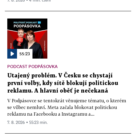
7. 8. 2026 ▪ 4 min. čtení
55:23
PODCAST PODPÁSOVKA
Utajený problém. V Česku se chystají
první volby, kdy sítě blokují politickou
reklamu. A hlavní oběť je nečekaná
V Podpásovce se tentokrát věnujeme tématu, o kterém
se vůbec nemluví. Meta začala blokovat politickou
reklamu na Facebooku a Instagramu a...
7. 8. 2026 ▪ 55:23 min.