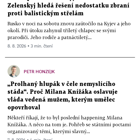
Zelenskyj hledá řešení nedostatku zbraní
proti balistickým střelám
Rusko v noci na sobotu znovu zaútočilo na Kyjev a jeho
okolí. Při útoku zahynul tříletý chlapec se svými
prarodiči. Jeho rodiče a patnáctiletý...
8. 8. 2026 ▪ 3 min. čtení
PETR HONZEJK
„Prolhaný hlupák v čele nemyslícího
stáda“. Proč Milana Knížáka oslavuje
vláda vedená mužem, kterým umělec
opovrhoval
Někteří říkají, že to byl poslední happening Milana
Knížáka. A něco na tom je. Pohřeb se státními poctami
organizovaný těmi, kterými slavný...