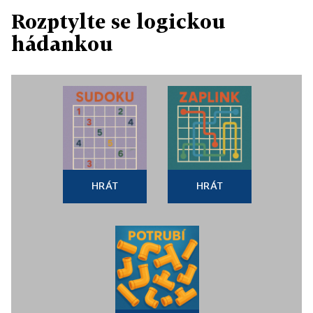
Rozptylte se logickou
hádankou
HRÁT
HRÁT