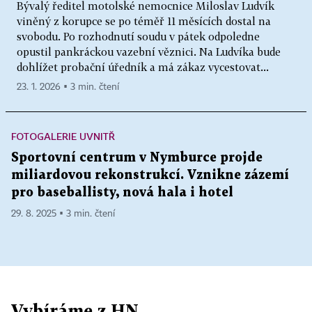
Bývalý ředitel motolské nemocnice Miloslav Ludvík
viněný z korupce se po téměř 11 měsících dostal na
svobodu. Po rozhodnutí soudu v pátek odpoledne
opustil pankráckou vazební věznici. Na Ludvíka bude
dohlížet probační úředník a má zákaz vycestovat...
23. 1. 2026 ▪ 3 min. čtení
FOTOGALERIE UVNITŘ
Sportovní centrum v Nymburce projde
miliardovou rekonstrukcí. Vznikne zázemí
pro baseballisty, nová hala i hotel
29. 8. 2025 ▪ 3 min. čtení
Vybíráme z HN