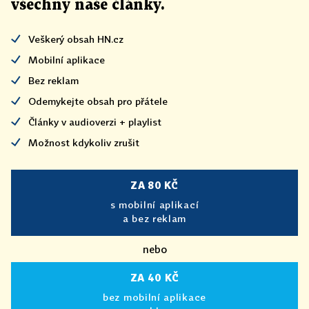
všechny naše články
.
Veškerý obsah HN.cz
Mobilní aplikace
Bez reklam
Odemykejte obsah pro přátele
Články v audioverzi + playlist
Možnost kdykoliv zrušit
ZA 80 KČ
s mobilní aplikací
a bez reklam
nebo
ZA 40 KČ
bez mobilní aplikace