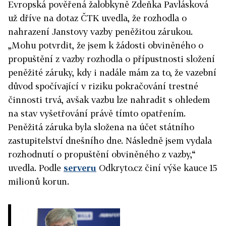
Evropská pověřená žalobkyně Zdeňka Pavlásková
už dříve na dotaz ČTK uvedla, že rozhodla o
nahrazení Janstovy vazby peněžitou zárukou.
„Mohu potvrdit, že jsem k žádosti obviněného o
propuštění z vazby rozhodla o přípustnosti složení
peněžité záruky, kdy i nadále mám za to, že vazební
důvod spočívající v riziku pokračování trestné
činnosti trvá, avšak vazbu lze nahradit s ohledem
na stav vyšetřování právě tímto opatřením.
Peněžitá záruka byla složena na účet státního
zastupitelství dnešního dne. Následně jsem vydala
rozhodnutí o propuštění obviněného z vazby,“
uvedla. Podle
serveru
Odkryto.cz činí výše kauce 15
milionů korun.