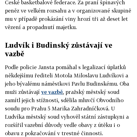
České basketbalové federace. Za praní špinavých
peněz ve velkém rozsahu a v organizované skupině
mu v případě prokázání viny hrozí tři až deset let
vězení a propadnutí majetku.
Ludvík i Budinský zůstávají ve
vazbě
Podle policie Jansta pomáhal s legalizací úplatků
někdejšímu řediteli Motola Miloslavu Ludvíkovi a
jeho bývalému náměstkovi Pavlu Budinskému. Oba
muži zůstávají
ve vazbě
, pražský městský soud
zamítl jejich stížnosti, sdělila mluvčí Obvodního
soudu pro Prahu 5 Marika Zahradníčková. U
Ludvíka městský soud vyhověl státní zástupkyni a
rozšířil vazební důvody vedle obavy z útěku i o
obavu z pokračování v trestné činnosti.