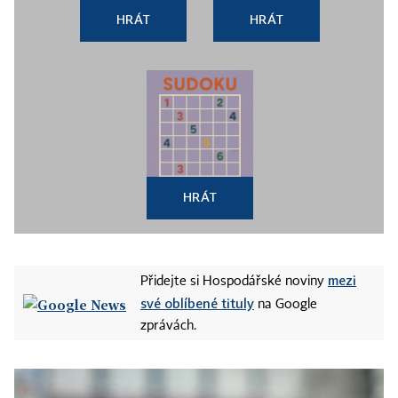
HRÁT
HRÁT
HRÁT
mezi
Přidejte si Hospodářské noviny
své oblíbené tituly
na Google
zprávách.