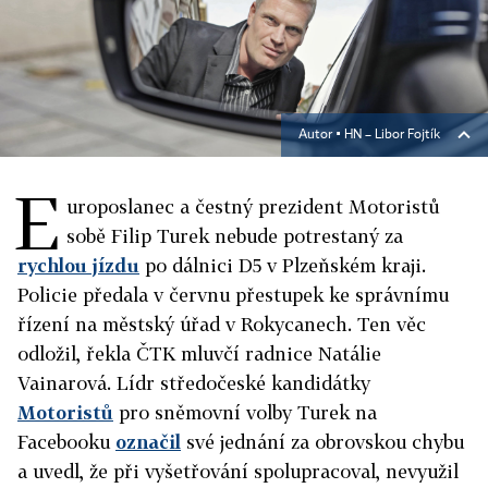
Autor ▪
HN – Libor Fojtík
E
uroposlanec a čestný prezident Motoristů
sobě Filip Turek nebude potrestaný za
rychlou jízdu
po dálnici D5 v Plzeňském kraji.
Policie předala v červnu přestupek ke správnímu
řízení na městský úřad v Rokycanech. Ten věc
odložil, řekla ČTK mluvčí radnice Natálie
Vainarová. Lídr středočeské kandidátky
Motoristů
pro sněmovní volby Turek na
Facebooku
označil
své jednání za obrovskou chybu
a uvedl, že při vyšetřování spolupracoval, nevyužil