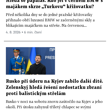
Hledá se papaláš. Kdo jel v černém BMW s
majákem skrze „Turkovu“ křižovatku?
Před několika dny se do jedné pražské křižovatky
přihnalo obří luxusní BMW se začerněnými skly a
blikajícím majáčkem na střeše. Na červenou...
4. 8. 2026 ▪ 6 min. čtení
Rusko při úderu na Kyjev zabilo další dítě.
Zelenskyj hledá řešení nedostatku zbraní
proti balistickým střelám
Rusko v noci na sobotu znovu zaútočilo na Kyjev a jeho
okolí. Při útoku zahynul tříletý chlapec se svými