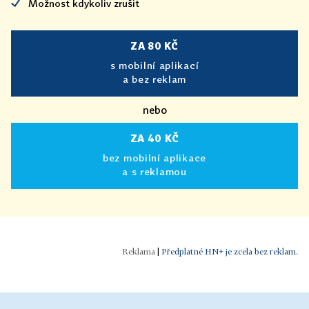
Možnost kdykoliv zrušit
ZA 80 KČ
s mobilní aplikací
a bez reklam
nebo
ZA 40 KČ
bez mobilní aplikace
a s reklamou
|
Předplatné HN+ je zcela bez reklam.