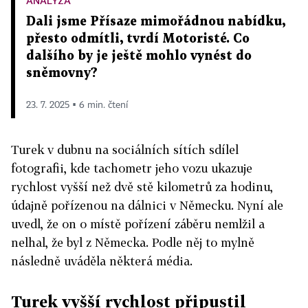
ANALÝZA
Dali jsme Přísaze mimořádnou nabídku,
přesto odmítli, tvrdí Motoristé. Co
dalšího by je ještě mohlo vynést do
sněmovny?
23. 7. 2025 ▪ 6 min. čtení
Turek v dubnu na sociálních sítích sdílel
fotografii, kde tachometr jeho vozu ukazuje
rychlost vyšší než dvě stě kilometrů za hodinu,
údajně pořízenou na dálnici v Německu. Nyní ale
uvedl, že on o místě pořízení záběru nemlžil a
nelhal, že byl z Německa. Podle něj to mylně
následně uváděla některá média.
Turek vyšší rychlost připustil