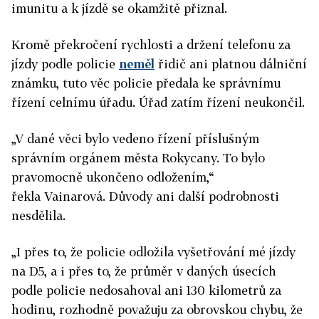
imunitu a k jízdě se okamžitě přiznal.
Kromě překročení rychlosti a držení telefonu za
jízdy podle policie
neměl
řidič ani platnou dálniční
známku, tuto věc policie předala ke správnímu
řízení celnímu úřadu. Úřad zatím řízení neukončil.
„V dané věci bylo vedeno řízení příslušným
správním orgánem města Rokycany. To bylo
pravomocně ukončeno odložením,“
řekla Vainarová. Důvody ani další podrobnosti
nesdělila.
„I přes to, že policie odložila vyšetřování mé jízdy
na D5, a i přes to, že průměr v daných úsecích
podle policie nedosahoval ani 130 kilometrů za
hodinu, rozhodně považuju za obrovskou chybu, že