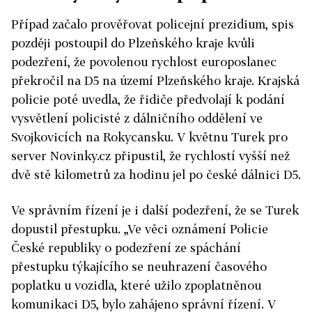
Případ začalo prověřovat policejní prezidium, spis
později postoupil do Plzeňského kraje kvůli
podezření, že povolenou rychlost europoslanec
překročil na D5 na území Plzeňského kraje. Krajská
policie poté uvedla, že řidiče předvolají k podání
vysvětlení policisté z dálničního oddělení ve
Svojkovicích na Rokycansku. V květnu Turek pro
server Novinky.cz připustil, že rychlostí vyšší než
dvě stě kilometrů za hodinu jel po české dálnici D5.
Ve správním řízení je i další podezření, že se Turek
dopustil přestupku. „Ve věci oznámení Policie
České republiky o podezření ze spáchání
přestupku týkajícího se neuhrazení časového
poplatku u vozidla, které užilo zpoplatněnou
komunikaci D5, bylo zahájeno správní řízení. V