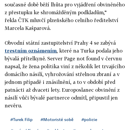
současné době běží lhůta pro vyjádření obviněného
z přestupku ke shromážděným podkladům,“
řekla ČTK mluvčí plzeňského celního ředitelství
Marcela Kašparová.
Obvodní státní zastupitelství Prahy 4 se zabývá
trestním oznámením
, které na Turka podala jeho
bývalá přítelkyně. Server Page not found v červnu
napsal, že žena politika viní z několik let trvajícího
domácího násilí, vyhrožování střelnou zbraní a v
jednom případě i znásilnění, a to v období před
patnácti až dvaceti lety. Europoslanec obvinění z
násilí vůči bývalé partnerce odmítl, připustil jen
nevěru.
#Turek Filip
#Motoristé sobě
#policie