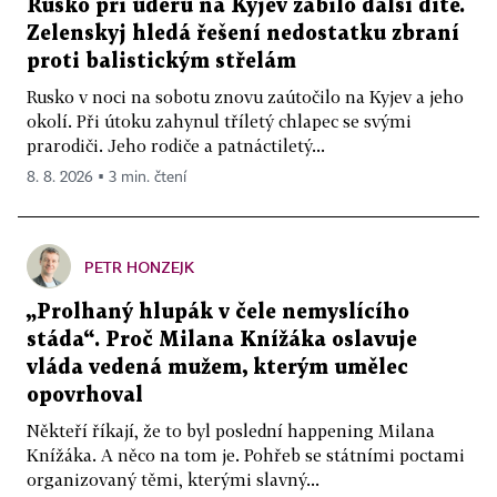
Rusko při úderu na Kyjev zabilo další dítě.
Zelenskyj hledá řešení nedostatku zbraní
proti balistickým střelám
Rusko v noci na sobotu znovu zaútočilo na Kyjev a jeho
okolí. Při útoku zahynul tříletý chlapec se svými
prarodiči. Jeho rodiče a patnáctiletý...
8. 8. 2026 ▪ 3 min. čtení
PETR HONZEJK
„Prolhaný hlupák v čele nemyslícího
stáda“. Proč Milana Knížáka oslavuje
vláda vedená mužem, kterým umělec
opovrhoval
Někteří říkají, že to byl poslední happening Milana
Knížáka. A něco na tom je. Pohřeb se státními poctami
organizovaný těmi, kterými slavný...