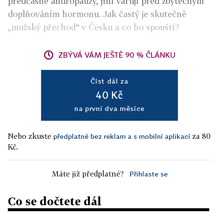
předčasné andropauzy, jiní varují před zbytečným
doplňováním hormonu. Jak častý je skutečně
„mužský přechod“ v Česku a co ho spouští?
ZBÝVÁ VÁM JEŠTĚ 90 % ČLÁNKU
Číst dál za
40 Kč
na první dva měsíce
Nebo zkuste
za 80
předplatné bez reklam a s mobilní aplikací
Kč.
Máte již předplatné?
Přihlaste se
Co se dočtete dál