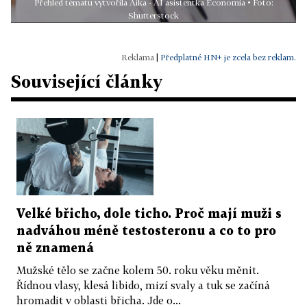
Přehled tématu vytvořila Aika - AI asistentka Economia • Foto:
Shutterstock
|
Předplatné HN+ je zcela bez reklam.
Související články
Velké břicho, dole ticho. Proč mají muži s
nadváhou méně testosteronu a co to pro
ně znamená
Mužské tělo se začne kolem 50. roku věku měnit.
Řídnou vlasy, klesá libido, mizí svaly a tuk se začíná
hromadit v oblasti břicha. Jde o...