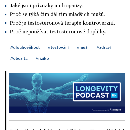
Jaké jsou příznaky andropauzy.
Proč se týká čím dál tím mladších mužů.
Proč je testosteronová terapie kontroverzní.
Proč nepoužívat testosteronové doplňky.
#dlouhověkost
#testování
#muži
#zdraví
#obezita
#riziko