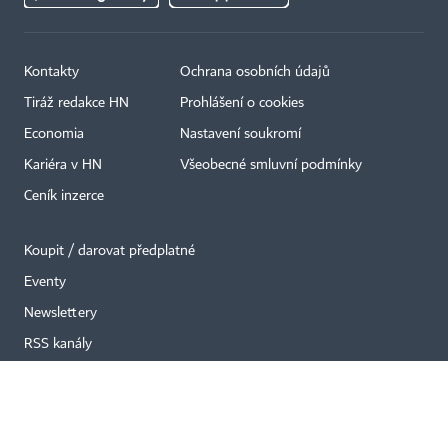
Kontakty
Ochrana osobních údajů
×
Tiráž redakce HN
Prohlášení o cookies
Economia
Nastavení soukromí
Kariéra v HN
Všeobecné smluvní podmínky
Ceník inzerce
Koupit / darovat předplatné
Eventy
Newslettery
RSS kanály
Autorská práva vykonává vydavatel. Bez písemného svolení vydavatele je
zakázáno jakékoli užití částí nebo celku díla, zejména rozmnožování a šíření