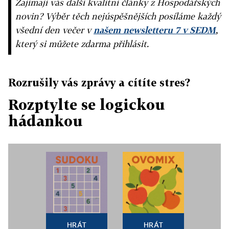
Zajímají vás další kvalitní články z Hospodářských
novin? Výběr těch nejúspěšnějších posíláme každý
všední den večer v
našem newsletteru 7 v SEDM
,
který si můžete zdarma přihlásit.
Rozrušily vás zprávy a cítíte stres?
Rozptylte se logickou
hádankou
HRÁT
HRÁT