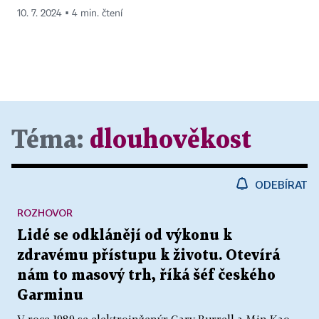
10. 7. 2024 ▪ 4 min. čtení
Téma:
dlouhověkost
ODEBÍRAT
ROZHOVOR
Lidé se odklánějí od výkonu k
zdravému přístupu k životu. Otevírá
nám to masový trh, říká šéf českého
Garminu
V roce 1989 se elektroinženýr Gary Burrell a Min Kao,