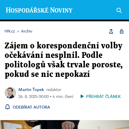
HN.cz
›
Archiv
Zájem o korespondenční volby
očekávání nesplnil. Podle
politologů však trvale poroste,
pokud se nic nepokazí
Martin Ťopek
redaktor
PŘEHRÁT ČLÁNEK
26. 8. 2025 00:00 ▪ 4 min. čtení
ODEBÍRAT AUTORA