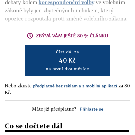
debaty kolem
korespondenční volby
ve volebním
zákoně byly jen zbytečným humbukem, který
opozice rozpoutala proti změně volebního zákona.
ZBÝVÁ VÁM JEŠTĚ 80 % ČLÁNKU
Číst dál za
40 Kč
na první dva měsíce
Nebo zkuste
za 80
předplatné bez reklam a s mobilní aplikací
Kč.
Máte již předplatné?
Přihlaste se
Co se dočtete dál