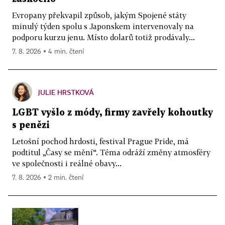
Evropany překvapil způsob, jakým Spojené státy
minulý týden spolu s Japonskem intervenovaly na
podporu kurzu jenu. Místo dolarů totiž prodávaly...
7. 8. 2026 ▪ 4 min. čtení
JULIE HRSTKOVÁ
LGBT vyšlo z módy, firmy zavřely kohoutky
s penězi
Letošní pochod hrdosti, festival Prague Pride, má
podtitul „Časy se mění“. Téma odráží změny atmosféry
ve společnosti i reálné obavy...
7. 8. 2026 ▪ 2 min. čtení