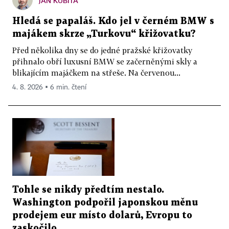
JAN KUBITA
Hledá se papaláš. Kdo jel v černém BMW s
majákem skrze „Turkovu“ křižovatku?
Před několika dny se do jedné pražské křižovatky
přihnalo obří luxusní BMW se začerněnými skly a
blikajícím majáčkem na střeše. Na červenou...
4. 8. 2026 ▪ 6 min. čtení
Tohle se nikdy předtím nestalo.
Washington podpořil japonskou měnu
prodejem eur místo dolarů, Evropu to
zaskočilo