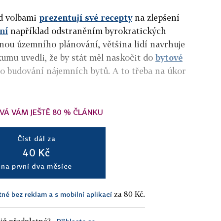
ed volbami
prezentují své recepty
na zlepšení
ní
například odstraněním byrokratických
nou územního plánování,
většina lidí navrhuje
kumu uvedli, že by stát měl naskočit do
bytové
do budování nájemních bytů. A to třeba na úkor
VÁ VÁM JEŠTĚ 80 % ČLÁNKU
Číst dál za
40 Kč
na první dva měsíce
za 80 Kč.
tné bez reklam a s mobilní aplikací
iž předplatné?