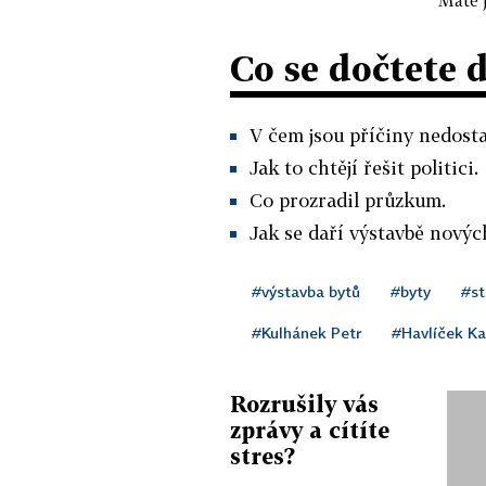
Co se dočtete 
V čem jsou příčiny nedosta
Jak to chtějí řešit politici.
Co prozradil průzkum.
Jak se daří výstavbě novýc
#výstavba bytů
#byty
#st
#Kulhánek Petr
#Havlíček Ka
Rozrušily vás
zprávy a cítíte
stres?