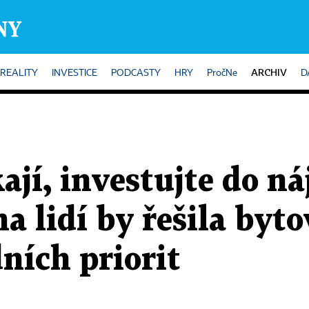
ARCHIV
REALITY
INVESTICE
PODCASTY
HRY
PročNe
D
ají, investujte do n
a lidí by řešila byto
ních priorit