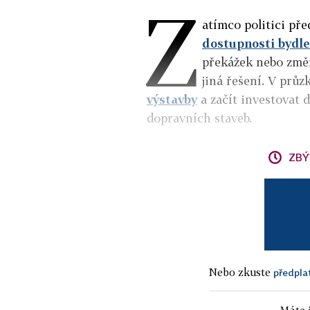
Z
atímco politici př
dostupnosti bydle
překážek nebo změ
jiná řešení
. V průz
výstavby
a začít investovat 
dopravních staveb.
ZBÝ
Nebo zkuste
předpla
Máte j