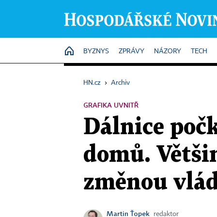
HOME
BYZNYS
ZPRÁVY
NÁZORY
TECH
HN.cz
›
Archiv
GRAFIKA UVNITŘ
Dálnice počk
domů. Většin
změnou vlád
Martin Ťopek
redaktor