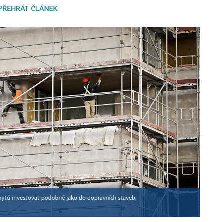
PŘEHRÁT ČLÁNEK
ch bytů investovat podobně jako do dopravních staveb.