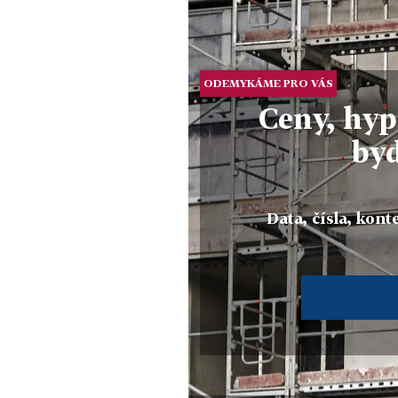
ODEMYKÁME PRO VÁS
Ceny, hyp
byd
Data, čísla, konte