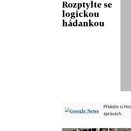
Rozptylte se
logickou
hádankou
Přidejte si H
zprávách.