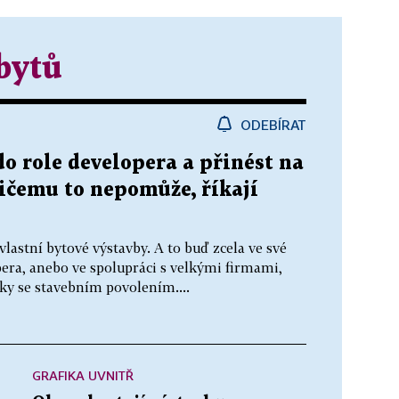
bytů
ODEBÍRAT
do role developera a přinést na
Ničemu to nepomůže, říkají
 vlastní bytové výstavby. A to buď zcela ve své
pera, anebo ve spolupráci s velkými firmami,
y se stavebním povolením....
GRAFIKA UVNITŘ