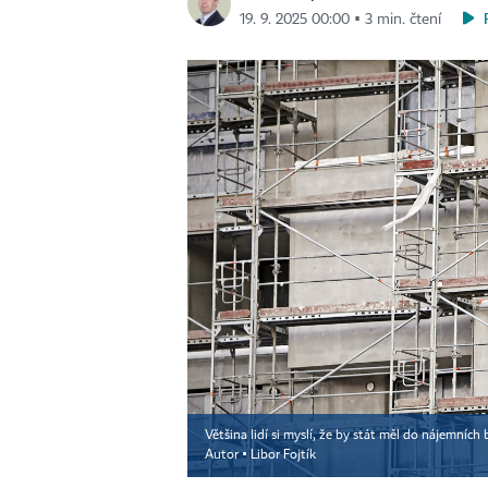
19. 9. 2025 00:00 ▪ 3 min. čtení
Většina lidí si myslí, že by stát měl do nájemní
Autor ▪
Libor Fojtík