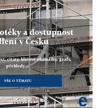
otéky a dostupnost
lení v Česku
xt, citáty, klíčové okamžiky, grafy,
přehledy ...
VŠE O TÉMATU