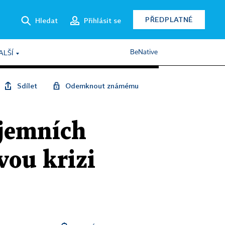
PŘEDPLATNÉ
Hledat
Přihlásit se
BeNative
ALŠÍ
Sdílet
Odemknout známému
ájemních
vou krizi