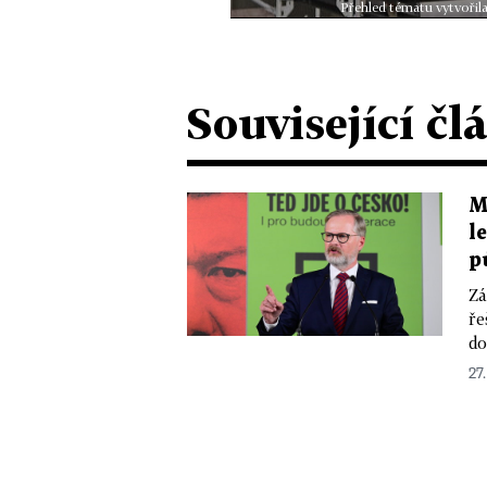
Přehled tématu vytvořila
Související čl
M
l
p
Zá
ře
do
27