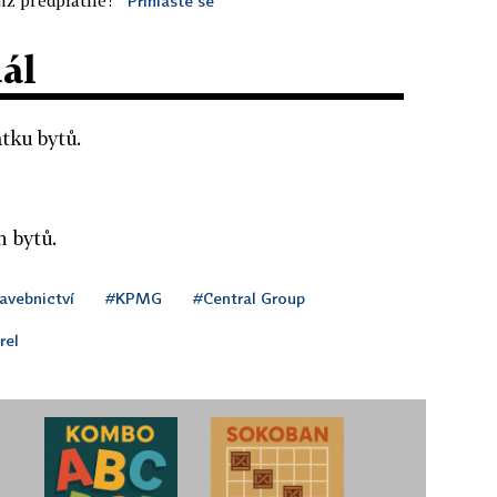
Přihlaste se
dál
tku bytů.
h bytů.
avebnictví
#KPMG
#Central Group
rel