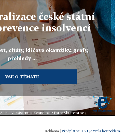
alizace české státní
prevence insolvencí
xt, citáty, klíčové okamžiky, grafy,
přehledy ...
VŠE O TÉMATU
 Aika - AI asistentka Economia • Foto: Shutterstock
|
Předplatné HN+ je zcela bez reklam.