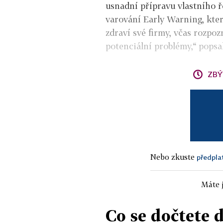
usnadní přípravu vlastního ř
varování Early Warning, kte
zdraví své firmy, včas rozpoz
potenciální problémy,“ pops
ZBÝ
Nebo zkuste
předpla
Máte j
Co se dočtete 