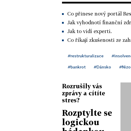
Co přinese nový portál Res
Jak vyhodnotí finanční zdr
Jak to vidí experti.
Co říkají zkušenosti ze zah
#restrukturalizace
#insolven
#bankrot
#Dánsko
#Niz
Rozrušily vás
zprávy a cítíte
stres?
Rozptylte se
logickou