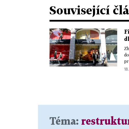
Související čl
F
d
Zh
do
pr
18.
Téma:
restruktu