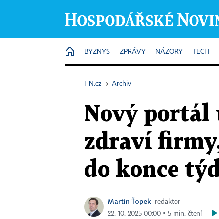
HOME
BYZNYS
ZPRÁVY
NÁZORY
TECH
HN.cz
›
Archiv
Nový portál 
zdraví firmy
do konce tý
Martin Ťopek
redaktor
22. 10. 2025 00:00 ▪ 5 min. čtení