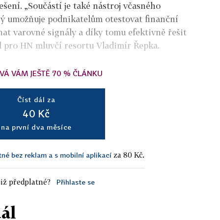
ešení. „Součástí je také nástroj včasného
rý umožňuje podnikatelům otestovat finanční
nat varovné signály a díky tomu efektivně řešit
al pro HN mluvčí resortu Vladimír Řepka.
VÁ VÁM JEŠTĚ 70 % ČLÁNKU
Číst dál za
40 Kč
na první dva měsíce
za 80 Kč.
tné bez reklam a s mobilní aplikací
iž předplatné?
Přihlaste se
dál