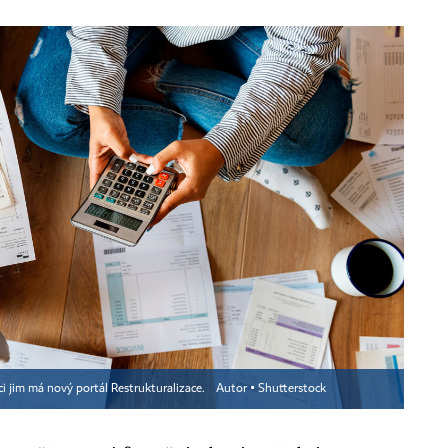
ci jim má nový portál Restrukturalizace.
Autor ▪
Shutterstock