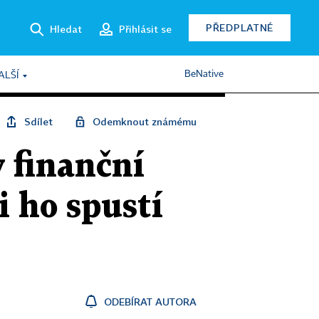
PŘEDPLATNÉ
Hledat
Přihlásit se
BeNative
ALŠÍ
Sdílet
Odemknout známému
y finanční
i ho spustí
ODEBÍRAT AUTORA