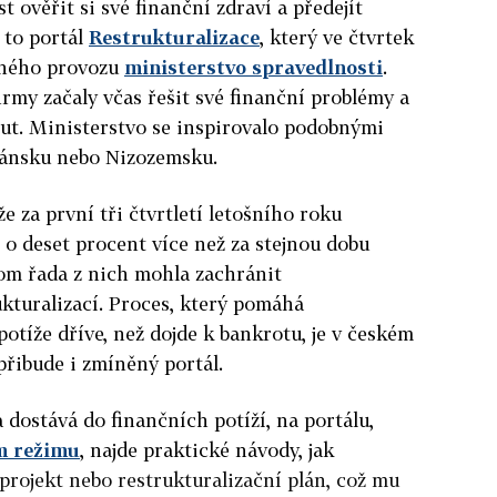
t ověřit si své finanční zdraví a předejít
 to portál
Restrukturalizace
, který ve čtvrtek
plného provozu
ministerstvo spravedlnosti
.
firmy začaly včas řešit své finanční problémy a
out. Ministerstvo se inspirovalo podobnými
 Dánsku nebo Nizozemsku.
že za první tři čtvrtletí letošního roku
e o deset procent více než za stejnou dobu
itom řada z nich mohla zachránit
kturalizací. Proces, který pomáhá
otíže dříve, než dojde k bankrotu, je v českém
přibude i zmíněný portál.
a dostává do finančních potíží, na portálu,
m režimu
, najde praktické návody, jak
projekt nebo restrukturalizační plán, což mu