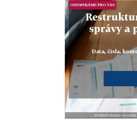
ODEMYKÁME PRO VÁS
Restruktur
správy a 
Data, čísla, konte
Přehled tématu vytvořila