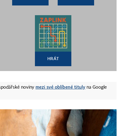
HRÁT
mezi své oblíbené tituly
ospodářské noviny
na Google