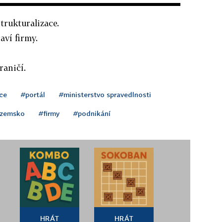
trukturalizace.
aví firmy.
raničí.
ce
#portál
#ministerstvo spravedlnosti
ozemsko
#firmy
#podnikání
HRÁT
HRÁT