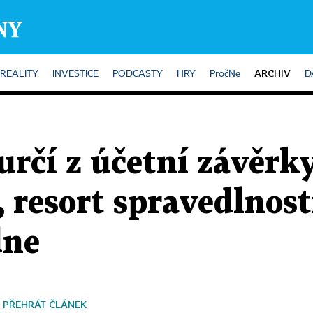
ARCHIV
REALITY
INVESTICE
PODCASTY
HRY
PročNe
D
určí z účetní závěrk
, resort spravedlnost
dne
PŘEHRÁT ČLÁNEK