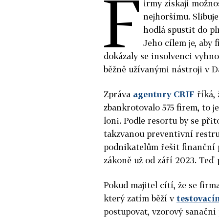
F
irmy získají možnos
nejhoršímu. Slibuje
hodlá spustit do 
Jeho cílem je, aby 
dokázaly se insolvenci vyhn
běžně užívanými nástroji v
Zpráva
agentury CRIF
říká, 
zbankrotovalo 575 firem, to j
loni. Podle resortu by se př
takzvanou preventivní restru
podnikatelům řešit finanční p
zákoně už od září 2023. Teď 
Pokud majitel cítí, že se firm
který zatím běží v
testovací
postupovat, vzorový sanační 