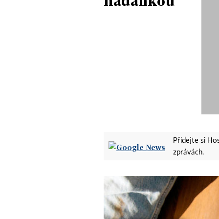
hádankou
Přidejte si H
zprávách.