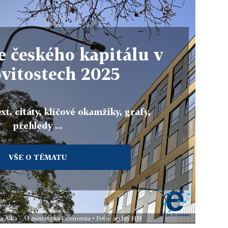
 českého kapitálu v
vitostech 2025
xt, citáty, klíčové okamžiky, grafy,
přehledy ...
VŠE O TÉMATU
la Aika - AI asistentka Economia • Foto: archiv HN