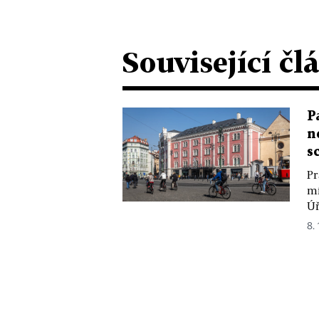
Související čl
P
n
s
Pr
mí
Úř
8.