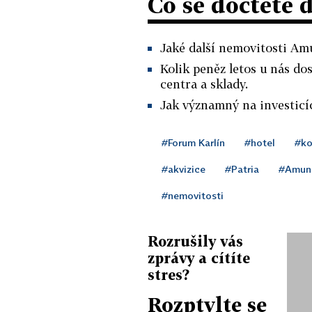
Co se dočtete 
Jaké další nemovitosti Am
Kolik peněz letos u nás dos
centra a sklady.
Jak významný na investicí
#Forum Karlín
#hotel
#ko
#akvizice
#Patria
#Amun
#nemovitosti
Rozrušily vás
zprávy a cítíte
stres?
Rozptylte se