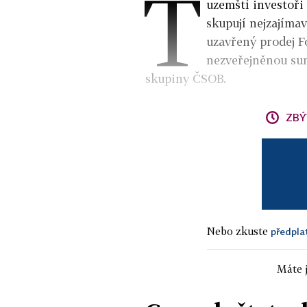
T
uzemští investoři 
skupují nejzajímav
uzavřený prodej Fo
nezveřejněnou sum
skupiny ČSOB.
ZBÝ
Nebo zkuste
předpla
Máte j