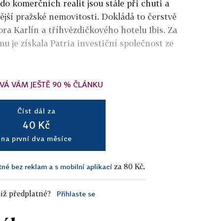
do komerčních realit jsou stále při chuti a
ější pražské nemovitosti. Dokládá to čerstvě
ra Karlín a tříhvězdičkového hotelu Ibis. Za
u je získala Patria investiční společnost ze
VÁ VÁM JEŠTĚ 90 % ČLÁNKU
Číst dál za
40 Kč
na první dva měsíce
za 80 Kč.
tné bez reklam a s mobilní aplikací
iž předplatné?
Přihlaste se