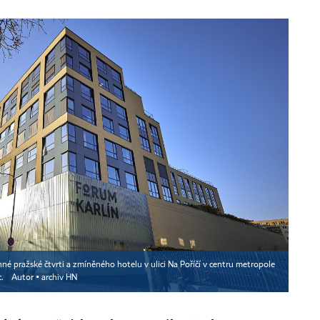
é pražské čtvrti a zmíněného hotelu v ulici Na Poříčí v centru metropole
c.
Autor ▪
archiv HN