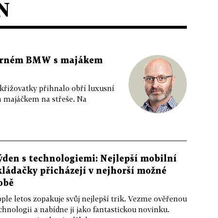
N
 černém BMW s majákem
 křižovatky přihnalo obří luxusní
m majáčkem na střeše. Na
ýden s technologiemi: Nejlepší mobilní
kládačky přicházejí v nejhorší možné
obě
ple letos zopakuje svůj nejlepší trik. Vezme ověřenou
chnologii a nabídne ji jako fantastickou novinku.