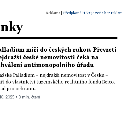
|
Předplatné HN+ je zcela bez reklam.
ánky
alladium míří do českých rukou. Převzetí
ejdražší české nemovitosti čeká na
chválení antimonopolního úřadu
ažské Palladium – nejdražší nemovitost v Česku –
ří do vlastnictví tuzemského realitního fondu Reico.
ad pro ochranu...
 10. 2025 ▪ 3 min. čtení