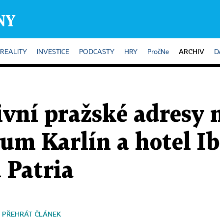
ARCHIV
REALITY
INVESTICE
PODCASTY
HRY
PročNe
D
ivní pražské adresy
rum Karlín a hotel I
d Patria
PŘEHRÁT ČLÁNEK