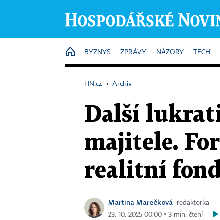
HOME
BYZNYS
ZPRÁVY
NÁZORY
TECH
HN.cz
›
Archiv
Další lukrat
majitele. Fo
realitní fon
Martina Marečková
redaktorka
23. 10. 2025 00:00 ▪ 3 min. čtení