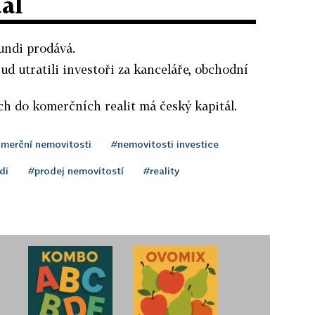
dál
undi prodává.
ud utratili investoři za kanceláře, obchodní
ch do komerčních realit má český kapitál.
merční nemovitosti
#nemovitosti investice
di
#prodej nemovitostí
#reality