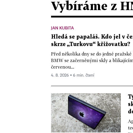
Vybíráme z H
JAN KUBITA
Hledá se papaláš. Kdo jel v
skrze „Turkovu“ křižovatku?
Před několika dny se do jedné pražské
BMW se začerněnými skly a blikající
červenou...
4. 8. 2026 ▪ 6 min. čtení
T
s
d
Ap
te