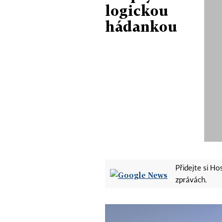
logickou
hádankou
Přidejte si H
zprávách.