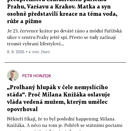
Prahu, Varšavu a Krakov. Matka a syn
osobně představili kreace na téma voda,
růže a pižmo
Je 23. července krátce po deváté ráno a módní Pařížská
ulice v centru Prahy ještě spí. Přesto se tudy začínají
trousit vybraní lifestyloví...
8. 8. 2026 ▪ 4 min. čtení
PETR HONZEJK
„Prolhaný hlupák v čele nemyslícího
stáda“. Proč Milana Knížáka oslavuje
vláda vedená mužem, kterým umělec
opovrhoval
Někteří říkají, že to byl poslední happening Milana
Knížáka. A něco na tom je. Pohřeb se státními poctami