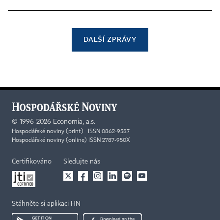
DALŠÍ ZPRÁVY
©
1996-2026
Economia, a.s.
Hospodářské noviny (print) ISSN 0862-9587
Hospodářské noviny (online) ISSN 2787-950X
Certifikováno
Sledujte nás
Stáhněte si aplikaci HN