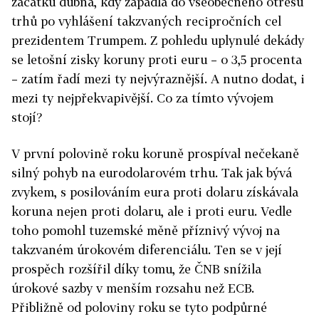
začátku dubna, kdy zapadla do všeobecného otřesu
trhů po vyhlášení takzvaných recipročních cel
prezidentem Trumpem. Z pohledu uplynulé dekády
se letošní zisky koruny proti euru – o 3,5 procenta
– zatím řadí mezi ty nejvýraznější. A nutno dodat, i
mezi ty nejpřekvapivější. Co za tímto vývojem
stojí?
V první polovině roku koruně prospíval nečekaně
silný pohyb na eurodolarovém trhu. Tak jak bývá
zvykem, s posilováním eura proti dolaru získávala
koruna nejen proti dolaru, ale i proti euru. Vedle
toho pomohl tuzemské měně příznivý vývoj na
takzvaném úrokovém diferenciálu. Ten se v její
prospěch rozšířil díky tomu, že ČNB snížila
úrokové sazby v menším rozsahu než ECB.
Přibližně od poloviny roku se tyto podpůrné