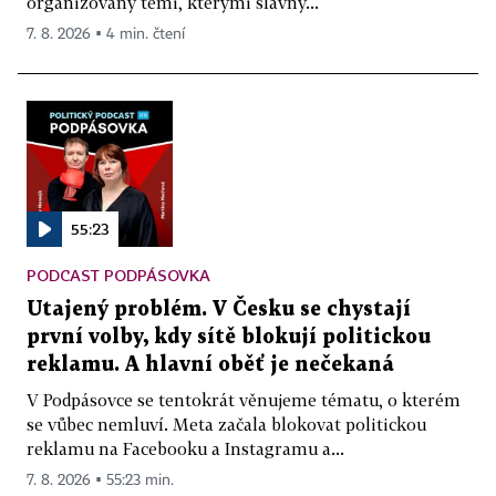
organizovaný těmi, kterými slavný...
7. 8. 2026 ▪ 4 min. čtení
55:23
PODCAST PODPÁSOVKA
Utajený problém. V Česku se chystají
první volby, kdy sítě blokují politickou
reklamu. A hlavní oběť je nečekaná
V Podpásovce se tentokrát věnujeme tématu, o kterém
se vůbec nemluví. Meta začala blokovat politickou
reklamu na Facebooku a Instagramu a...
7. 8. 2026 ▪ 55:23 min.