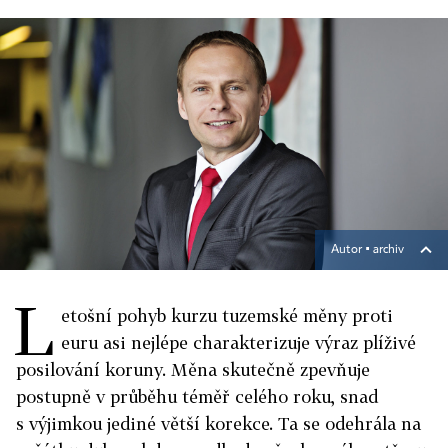
Autor ▪
archiv
L
etošní pohyb kurzu tuzemské měny proti
euru asi nejlépe charakterizuje výraz plíživé
posilování koruny. Měna skutečně zpevňuje
postupně v průběhu téměř celého roku, snad
s výjimkou jediné větší korekce. Ta se odehrála na