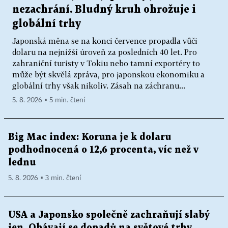
nezachrání. Bludný kruh ohrožuje i
globální trhy
Japonská měna se na konci července propadla vůči
dolaru na nejnižší úroveň za posledních 40 let. Pro
zahraniční turisty v Tokiu nebo tamní exportéry to
může být skvělá zpráva, pro japonskou ekonomiku a
globální trhy však nikoliv. Zásah na záchranu...
5. 8. 2026 ▪ 5 min. čtení
Big Mac index: Koruna je k dolaru
podhodnocená o 12,6 procenta, víc než v
lednu
5. 8. 2026 ▪ 3 min. čtení
USA a Japonsko společně zachraňují slabý
jen. Obávají se dopadů na světové trhy