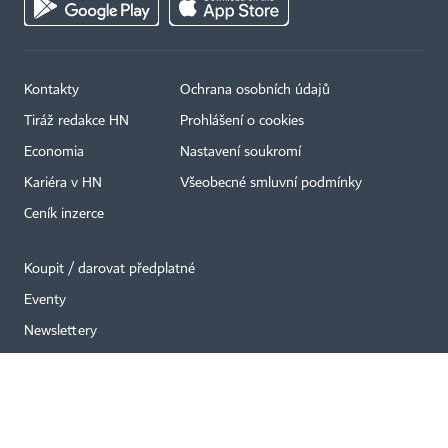
Kontakty
Ochrana osobních údajů
×
Tiráž redakce HN
Prohlášení o cookies
Economia
Nastavení soukromí
Kariéra v HN
Všeobecné smluvní podmínky
Ceník inzerce
Koupit / darovat předplatné
Eventy
Newslettery
RSS kanály
Autorská práva vykonává vydavatel. Bez písemného svolení vydavatele je