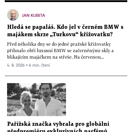
JAN KUBITA
Hledá se papaláš. Kdo jel v černém BMW s
majákem skrze „Turkovu“ křižovatku?
Před několika dny se do jedné pražské křižovatky
přihnalo obří luxusní BMW se začerněnými skly a
blikajícím majáčkem na střeše. Na červenou...
4. 8. 2026 ▪ 6 min. čtení
Pařížská značka vybrala pro globální
předpremiéru exkluzivních parfémů