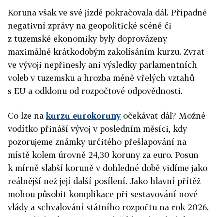
Koruna však ve své jízdě pokračovala dál. Případné
negativní zprávy na geopolitické scéně či
z tuzemské ekonomiky byly doprovázeny
maximálně krátkodobým zakolísáním kurzu. Zvrat
ve vývoji nepřinesly ani výsledky parlamentních
voleb v tuzemsku a hrozba méně vřelých vztahů
s EU a odklonu od rozpočtové odpovědnosti.
Co lze na
kurzu eurokoruny
očekávat dál? Možné
vodítko přináší vývoj v posledním měsíci, kdy
pozorujeme známky určitého přešlapování na
místě kolem úrovně 24,30 koruny za euro. Posun
k mírně slabší koruně v dohledné době vidíme jako
reálnější než její další posílení. Jako hlavní přítěž
mohou působit komplikace při sestavování nové
vlády a schvalování státního rozpočtu na rok 2026.