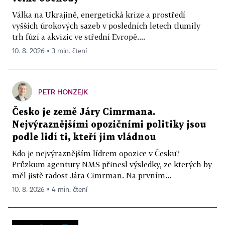
Válka na Ukrajině, energetická krize a prostředí
vyšších úrokových sazeb v posledních letech tlumily
trh fúzí a akvizic ve střední Evropě....
10. 8. 2026 ▪ 3 min. čtení
PETR HONZEJK
Česko je země Járy Cimrmana.
Nejvýraznějšími opozičními politiky jsou
podle lidí ti, kteří jim vládnou
Kdo je nejvýraznějším lídrem opozice v Česku?
Průzkum agentury NMS přinesl výsledky, ze kterých by
měl jistě radost Jára Cimrman. Na prvním...
10. 8. 2026 ▪ 4 min. čtení