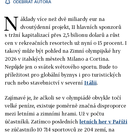
ODEBÍRAT AUTORA
N
áklady více než dvě miliardy eur na
dvoutýdenní projekt, 11 hlavních sponzorů
s tržní kapitalizací přes 2,5 bilionu dolarů a růst
cen v rekreačních resortech už nyní o 15 procent. I
takový může být pohled na Zimní olympijské hry
2026 v italských městech Milano a Cortina.
Nepůjde jen o svátek světového sportu. Bude to
příležitost pro globální byznys i pro turistických
ruch nebo stavebnictví v severní
Itálii
.
Zajímavé je, že ačkoli se v olympiádě obvykle točí
velké peníze, existuje poměrně značná disproporce
mezi letními a zimními hrami. Už v počtu
účastníků. Zatímco posledních
letních her v Paříži
se zúčastnilo 10 714 sportovců ze 204 zemí, na