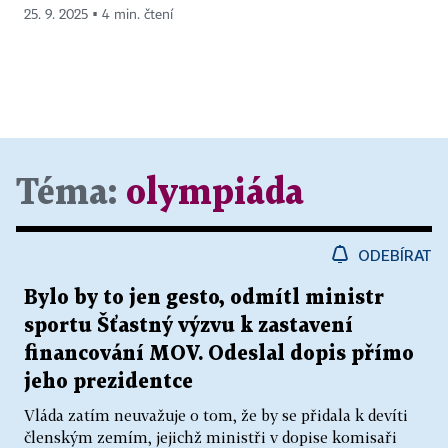
25. 9. 2025 ▪ 4 min. čtení
Téma:
olympiáda
ODEBÍRAT
Bylo by to jen gesto, odmítl ministr
sportu Šťastný výzvu k zastavení
financování MOV. Odeslal dopis přímo
jeho prezidentce
Vláda zatím neuvažuje o tom, že by se přidala k devíti
členským zemím, jejichž ministři v dopise komisaři