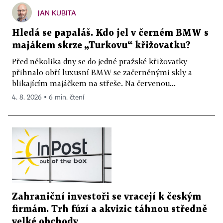
JAN KUBITA
Hledá se papaláš. Kdo jel v černém BMW s
majákem skrze „Turkovu“ křižovatku?
Před několika dny se do jedné pražské křižovatky
přihnalo obří luxusní BMW se začerněnými skly a
blikajícím majáčkem na střeše. Na červenou...
4. 8. 2026 ▪ 6 min. čtení
Zahraniční investoři se vracejí k českým
firmám. Trh fúzí a akvizic táhnou středně
velké obchody