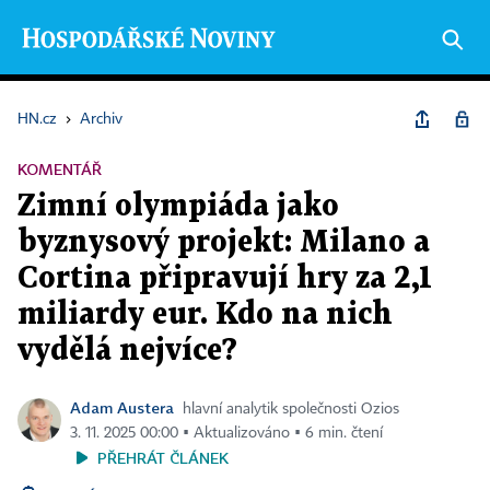
HN.cz
›
Archiv
KOMENTÁŘ
Zimní olympiáda jako
byznysový projekt: Milano a
Cortina připravují hry za 2,1
miliardy eur. Kdo na nich
vydělá nejvíce?
Adam Austera
hlavní analytik společnosti Ozios
3. 11. 2025 00:00 ▪ Aktualizováno ▪ 6 min. čtení
PŘEHRÁT ČLÁNEK