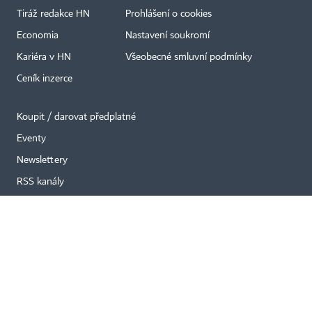
Tiráž redakce HN
Prohlášení o cookies
×
Economia
Nastavení soukromí
Kariéra v HN
Všeobecné smluvní podmínky
Ceník inzerce
Koupit / darovat předplatné
Eventy
Newslettery
RSS kanály
Autorská práva vykonává vydavatel. Bez písemného svolení vydavatele je
zakázáno jakékoli užití částí nebo celku díla, zejména rozmnožování a šíření
jakýmkoli způsobem, mechanickým nebo elektronickým, v českém nebo
jiném jazyce. Bez souhlasu vydavatele je zakázáno též rozmnožování
obsahu pro účely automatizované analýzy textů nebo dat
podle ustanovení § 39c autorského zákona.