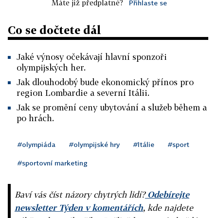
Máte již předplatné?
Přihlaste se
Co se dočtete dál
Jaké výnosy očekávají hlavní sponzoři
olympijských her.
Jak dlouhodobý bude ekonomický přínos pro
region Lombardie a severní Itálii.
Jak se promění ceny ubytování a služeb během a
po hrách.
#olympiáda
#olympijské hry
#Itálie
#sport
#sportovní marketing
Baví vás číst názory chytrých lidí?
Odebírejte
newsletter Týden v komentářích
, kde najdete