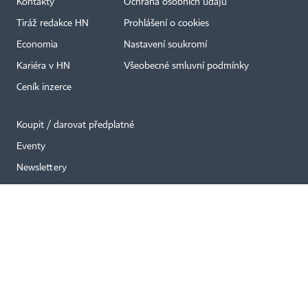
Kontakty
Ochrana osobních údajů
×
Tiráž redakce HN
Prohlášení o cookies
Economia
Nastavení soukromí
Kariéra v HN
Všeobecné smluvní podmínky
Ceník inzerce
Koupit / darovat předplatné
Eventy
Newslettery
RSS kanály
Autorská práva vykonává vydavatel. Bez písemného svolení vydavatele je
zakázáno jakékoli užití částí nebo celku díla, zejména rozmnožování a šíření
jakýmkoli způsobem, mechanickým nebo elektronickým, v českém nebo
jiném jazyce. Bez souhlasu vydavatele je zakázáno též rozmnožování
obsahu pro účely automatizované analýzy textů nebo dat
podle ustanovení § 39c autorského zákona.