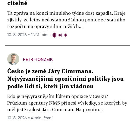
citelně
Ta zpráva na konci minulého týdne dost zapadla. Kraje
zjistily, že letos nedostanou žádnou pomoc ze státního
rozpočtu na opravy silnic nižších...
10. 8. 2026 ▪ 13:31 min.
PETR HONZEJK
Česko je země Járy Cimrmana.
Nejvýraznějšími opozičními politiky jsou
podle lidí ti, kteří jim vládnou
Kdo je nejvýraznějším lídrem opozice v Česku?
Průzkum agentury NMS přinesl výsledky, ze kterých by
měl jistě radost Jára Cimrman. Na prvním...
10. 8. 2026 ▪ 4 min. čtení