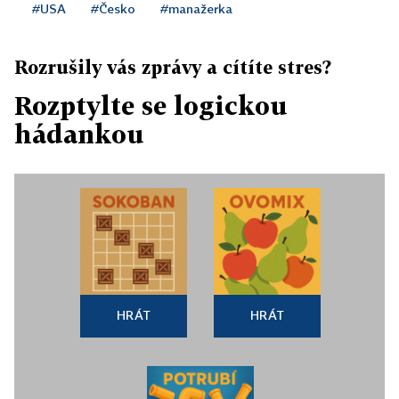
#USA
#Česko
#manažerka
Rozrušily vás zprávy a cítíte stres?
Rozptylte se logickou
hádankou
HRÁT
HRÁT