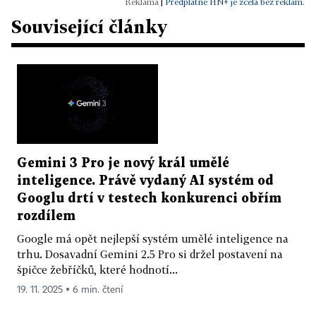
|
Předplatné HN+ je zcela bez reklam.
Související články
Gemini 3 Pro je nový král umělé
inteligence. Právě vydaný AI systém od
Googlu drtí v testech konkurenci obřím
rozdílem
Google má opět nejlepší systém umělé inteligence na
trhu. Dosavadní Gemini 2.5 Pro si držel postavení na
špičce žebříčků, které hodnotí...
19. 11. 2025 ▪ 6 min. čtení