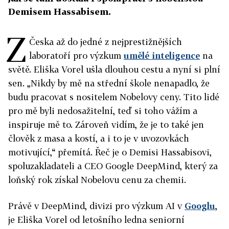
Demisem Hassabisem.
Z
Česka až do jedné z nejprestižnějších
laboratoří pro výzkum
umělé inteligence
na
světě. Eliška Vorel ušla dlouhou cestu a nyní si plní
sen. „Nikdy by mě na střední škole nenapadlo, že
budu pracovat s nositelem Nobelovy ceny. Tito lidé
pro mě byli nedosažitelní, teď si toho vážím a
inspiruje mě to. Zároveň vidím, že je to také jen
člověk z masa a kostí, a i to je v uvozovkách
motivující,“ přemítá. Řeč je o Demisi Hassabisovi,
spoluzakladateli a CEO Google DeepMind, který za
loňský rok získal Nobelovu cenu za chemii.
Právě v DeepMind, divizi pro výzkum AI v
Googlu
,
je Eliška Vorel od letošního ledna seniorní