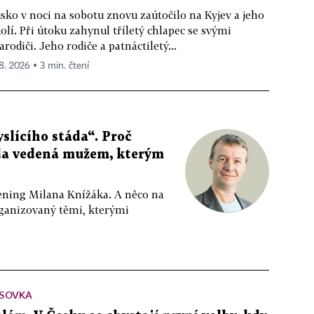
sko v noci na sobotu znovu zaútočilo na Kyjev a jeho
olí. Při útoku zahynul tříletý chlapec se svými
arodiči. Jeho rodiče a patnáctiletý...
 8. 2026 ▪ 3 min. čtení
slícího stáda“. Proč
da vedená mužem, kterým
ppening Milana Knížáka. A něco na
rganizovaný těmi, kterými
SOVKA