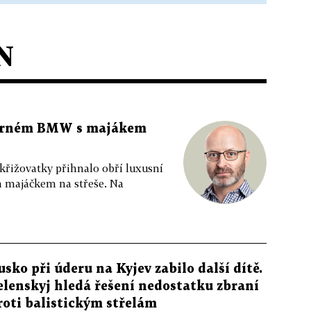
N
 černém BMW s majákem
 křižovatky přihnalo obří luxusní
m majáčkem na střeše. Na
usko při úderu na Kyjev zabilo další dítě.
elenskyj hledá řešení nedostatku zbraní
roti balistickým střelám