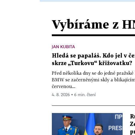
Vybíráme z H
JAN KUBITA
Hledá se papaláš. Kdo jel v
skrze „Turkovu“ křižovatku?
Před několika dny se do jedné pražské
BMW se začerněnými skly a blikající
červenou...
4. 8. 2026 ▪ 6 min. čtení
R
Z
p