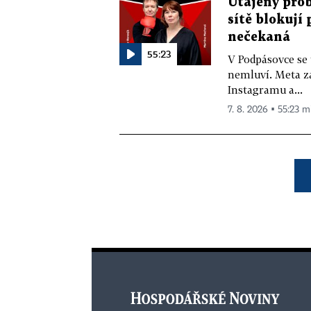
Utajený prob
sítě blokují
nečekaná
55:23
V Podpásovce se
nemluví. Meta z
Instagramu a...
7. 8. 2026 ▪ 55:23 m