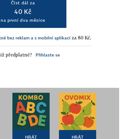
Číst dál za
40 Kč
na první dva měsíce
za 80 Kč.
tné bez reklam a s mobilní aplikací
iž předplatné?
Přihlaste se
HRÁT
HRÁT