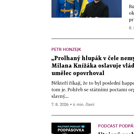
Ru
ok
pr
8.
PETR HONZEJK
„Prolhaný hlupák v čele nemy
Milana Knížáka oslavuje vlá
umělec opovrhoval
Někteří říkají, že to byl poslední ha
tom je. Pohřeb se státními poctami o
slavný...
7. 8. 2026 ▪ 4 min. čtení
PODCAST PODPÁ