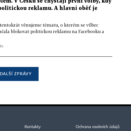
lém. V Česku se chystají první volby, kdy
 politickou reklamu. A hlavní oběť je
 tentokrát věnujeme tématu, o kterém se vůbec
ačala blokovat politickou reklamu na Facebooku a
in.
DALŠÍ ZPRÁVY
Kontakty
Ochrana osobních údajů