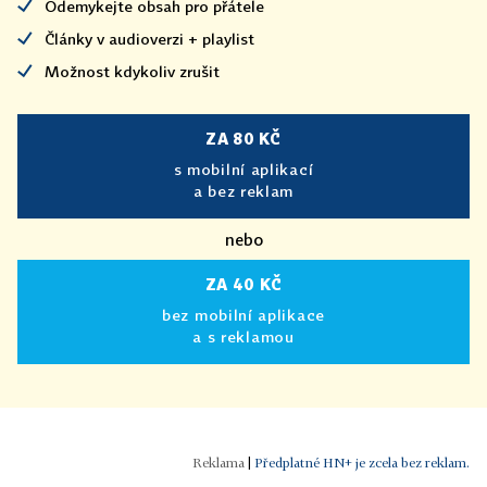
Odemykejte obsah pro přátele
Články v audioverzi + playlist
Možnost kdykoliv zrušit
ZA 80 KČ
s mobilní aplikací
a bez reklam
nebo
ZA 40 KČ
bez mobilní aplikace
a s reklamou
|
Předplatné HN+ je zcela bez reklam.