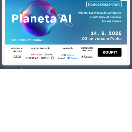
Kontakty
Ochrana osobních údajů
Tiráž redakce HN
Prohlášení o cookies
Economia
Nastavení soukromí
Kariéra v HN
Všeobecné smluvní podmínky
Ceník inzerce
Koupit / darovat předplatné
Eventy
Newslettery
RSS kanály
Autorská práva vykonává vydavatel. Bez písemného svolení vydavatele je
zakázáno jakékoli užití částí nebo celku díla, zejména rozmnožování a šíření
jakýmkoli způsobem, mechanickým nebo elektronickým, v českém nebo