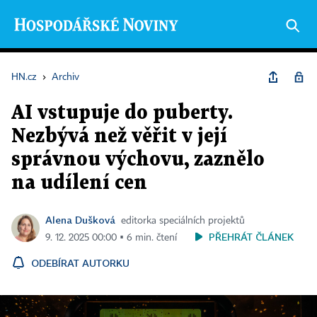
HN.cz
›
Archiv
AI vstupuje do puberty.
Nezbývá než věřit v její
správnou výchovu, zaznělo
na udílení cen
Alena Dušková
editorka speciálních projektů
PŘEHRÁT ČLÁNEK
9. 12. 2025 00:00 ▪ 6 min. čtení
ODEBÍRAT AUTORKU