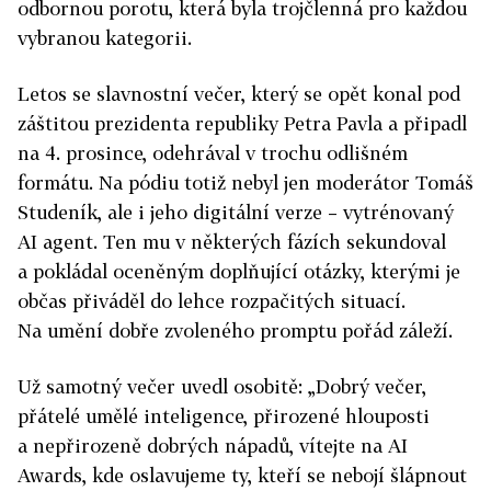
odbornou porotu, která byla trojčlenná pro každou
vybranou kategorii.
Letos se slavnostní večer, který se opět konal pod
záštitou prezidenta republiky Petra Pavla a připadl
na 4. prosince, odehrával v trochu odlišném
formátu. Na pódiu totiž nebyl jen moderátor Tomáš
Studeník, ale i jeho digitální verze – vytrénovaný
AI agent. Ten mu v některých fázích sekundoval
a pokládal oceněným doplňující otázky, kterými je
občas přiváděl do lehce rozpačitých situací.
Na umění dobře zvoleného promptu pořád záleží.
Už samotný večer uvedl osobitě: „Dobrý večer,
přátelé umělé inteligence, přirozené hlouposti
a nepřirozeně dobrých nápadů, vítejte na AI
Awards, kde oslavujeme ty, kteří se nebojí šlápnout