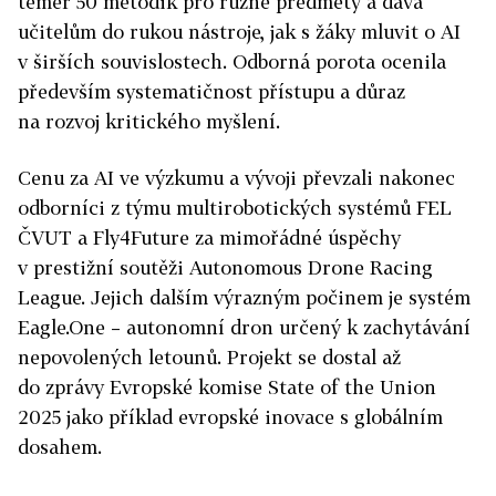
téměř 50 metodik pro různé předměty a dává
učitelům do rukou nástroje, jak s žáky mluvit o AI
v širších souvislostech. Odborná porota ocenila
především systematičnost přístupu a důraz
na rozvoj kritického myšlení.
Cenu za AI ve výzkumu a vývoji převzali nakonec
odborníci z týmu multirobotických systémů FEL
ČVUT a Fly4Future za mimořádné úspěchy
v prestižní soutěži Autonomous Drone Racing
League. Jejich dalším výrazným počinem je systém
Eagle.One – autonomní dron určený k zachytávání
nepovolených letounů. Projekt se dostal až
do zprávy Evropské komise State of the Union
2025 jako příklad evropské inovace s globálním
dosahem.