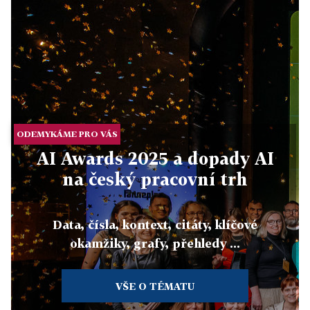
ODEMYKÁME PRO VÁS
AI Awards 2025 a dopady AI
na český pracovní trh
Data, čísla, kontext, citáty, klíčové
okamžiky, grafy, přehledy ...
VŠE O TÉMATU