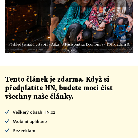
Přehled tématu vytvořila Aika - AI asistentka Economia • Foto: adam &
costey
Tento článek
je
zdarma. Když si
předplatíte HN, budete moci číst
všechny naše články
.
Veškerý obsah HN.cz
Mobilní aplikace
Bez reklam