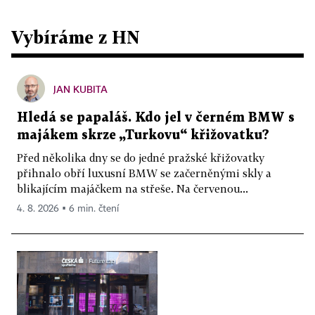
Vybíráme z HN
JAN KUBITA
Hledá se papaláš. Kdo jel v černém BMW s
majákem skrze „Turkovu“ křižovatku?
Před několika dny se do jedné pražské křižovatky
přihnalo obří luxusní BMW se začerněnými skly a
blikajícím majáčkem na střeše. Na červenou...
4. 8. 2026 ▪ 6 min. čtení