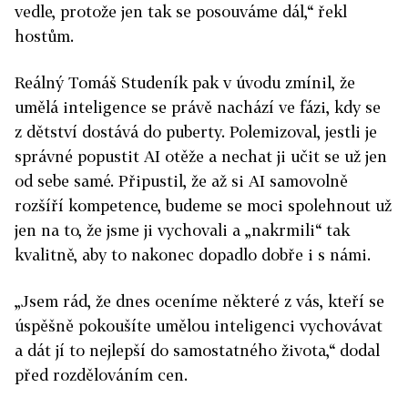
vedle, protože jen tak se posouváme dál,“ řekl
hostům.
Reálný Tomáš Studeník pak v úvodu zmínil, že
umělá inteligence se právě nachází ve fázi, kdy se
z dětství dostává do puberty. Polemizoval, jestli je
správné popustit AI otěže a nechat ji učit se už jen
od sebe samé. Připustil, že až si AI samovolně
rozšíří kompetence, budeme se moci spolehnout už
jen na to, že jsme ji vychovali a „nakrmili“ tak
kvalitně, aby to nakonec dopadlo dobře i s námi.
„Jsem rád, že dnes oceníme některé z vás, kteří se
úspěšně pokoušíte umělou inteligenci vychovávat
a dát jí to nejlepší do samostatného života,“ dodal
před rozdělováním cen.