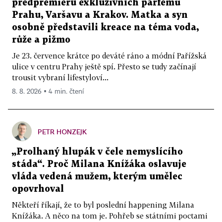
předpremiéru exkluzivních parfémů
Prahu, Varšavu a Krakov. Matka a syn
osobně představili kreace na téma voda,
růže a pižmo
Je 23. července krátce po deváté ráno a módní Pařížská
ulice v centru Prahy ještě spí. Přesto se tudy začínají
trousit vybraní lifestyloví...
8. 8. 2026 ▪ 4 min. čtení
PETR HONZEJK
„Prolhaný hlupák v čele nemyslícího
stáda“. Proč Milana Knížáka oslavuje
vláda vedená mužem, kterým umělec
opovrhoval
Někteří říkají, že to byl poslední happening Milana
Knížáka. A něco na tom je. Pohřeb se státními poctami