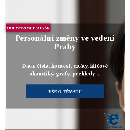
ODEMYKÁME PRO VÁS
Personální změny ve vedení
Prahy
Data, čísla, kontext, citáty, klíčové
okamžiky, grafy, přehledy ...
VŠE O TÉMATU