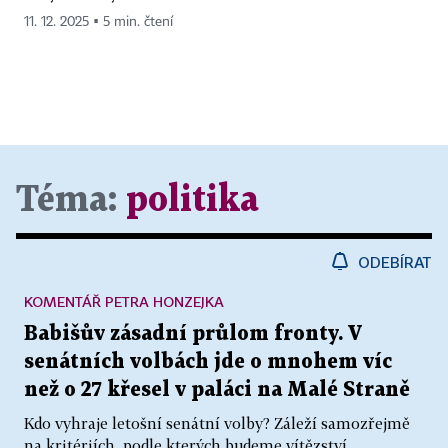
11. 12. 2025 ▪ 5 min. čtení
Téma:
politika
ODEBÍRAT
KOMENTÁŘ PETRA HONZEJKA
Babišův zásadní průlom fronty. V
senátních volbách jde o mnohem víc
než o 27 křesel v paláci na Malé Straně
Kdo vyhraje letošní senátní volby? Záleží samozřejmě
na kritériích, podle kterých budeme vítězství