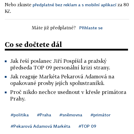
Nebo zkuste
za 80
předplatné bez reklam a s mobilní aplikací
Kč.
Máte již předplatné?
Přihlaste se
Co se dočtete dál
Jak řeší poslanec Jiří Pospíšil a pražský
předseda TOP 09 personální krizi strany.
Jak reaguje Markéta Pekarová Adamová na
opakované prosby jejích spolustraníků.
Proč nikdo nechce usednout v křesle primátora
Prahy.
#politika
#Praha
#sněmovna
#primátor
#Pekarová Adamová Markéta
#TOP 09