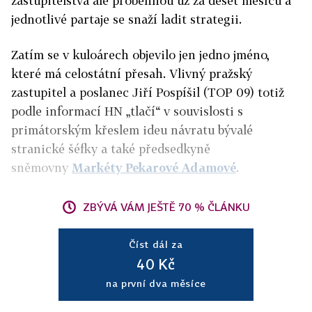
zastupitelstva ale proběhnou už za deset měsíců a
jednotlivé partaje se snaží ladit strategii.
Zatím se v kuloárech objevilo jen jedno jméno,
které má celostátní přesah. Vlivný pražský
zastupitel a poslanec Jiří Pospíšil (TOP 09) totiž
podle informací HN „tlačí“ v souvislosti s
primátorským křeslem ideu návratu bývalé
stranické šéfky a také předsedkyně
sněmovny
Markéty Pekarové Adamové
.
ZBÝVÁ VÁM JEŠTĚ 70 % ČLÁNKU
Číst dál za
40 Kč
na první dva měsíce