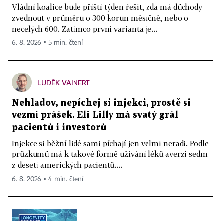
Vládní koalice bude příští týden řešit, zda má důchody
zvednout v průměru o 300 korun měsíčně, nebo o
necelých 600. Zatímco první varianta je...
6. 8. 2026 ▪ 5 min. čtení
LUDĚK VAINERT
Nehladov, nepíchej si injekci, prostě si
vezmi prášek. Eli Lilly má svatý grál
pacientů i investorů
Injekce si běžní lidé sami píchají jen velmi neradi. Podle
průzkumů má k takové formě užívání léků averzi sedm
z deseti amerických pacientů....
6. 8. 2026 ▪ 4 min. čtení