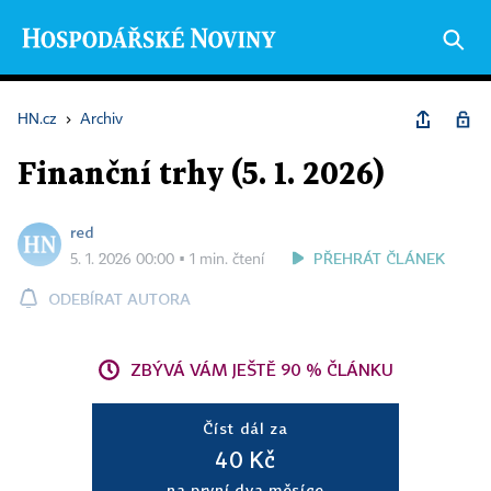
HN.cz
›
Archiv
Finanční trhy (5. 1. 2026)
red
PŘEHRÁT ČLÁNEK
5. 1. 2026 00:00 ▪ 1 min. čtení
ODEBÍRAT AUTORA
ZBÝVÁ VÁM JEŠTĚ 90 % ČLÁNKU
Číst dál za
40 Kč
na první dva měsíce