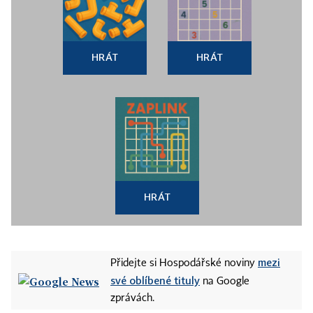
HRÁT
HRÁT
HRÁT
mezi
Přidejte si Hospodářské noviny
své oblíbené tituly
na Google
zprávách.