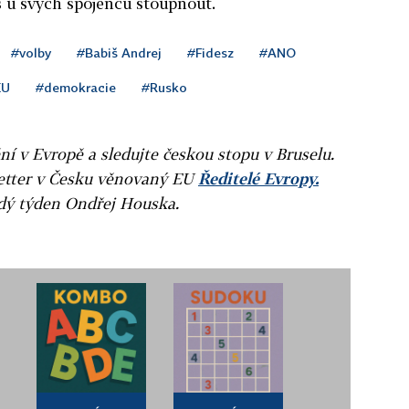
š u svých spojenců stoupnout.
#volby
#Babiš Andrej
#Fidesz
#ANO
EU
#demokracie
#Rusko
ní v Evropě a sledujte českou stopu v Bruselu.
letter v Česku věnovaný EU
Ředitelé Evropy.
ždý týden Ondřej Houska.