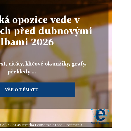
á opozice vede v
ch před dubnovými
olbami 2026
xt, citáty, klíčové okamžiky, grafy,
přehledy ...
VŠE O TÉMATU
a Aika - AI asistentka Economia • Foto: Profimedia