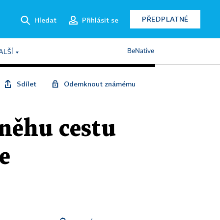
PŘEDPLATNÉ
Hledat
Přihlásit se
BeNative
ALŠÍ
Sdílet
Odemknout známému
sněhu cestu
e