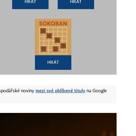
HRÁT
HRÁT
HRÁT
mezi své oblíbené tituly
ospodářské noviny
na Google