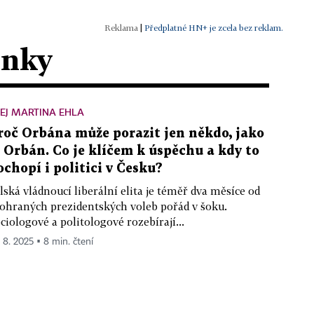
|
Předplatné HN+ je zcela bez reklam.
ánky
EJ MARTINA EHLA
roč Orbána může porazit jen někdo, jako
e Orbán. Co je klíčem k úspěchu a kdy to
ochopí i politici v Česku?
lská vládnoucí liberální elita je téměř dva měsíce od
ohraných prezidentských voleb pořád v šoku.
ciologové a politologové rozebírají...
. 8. 2025 ▪ 8 min. čtení