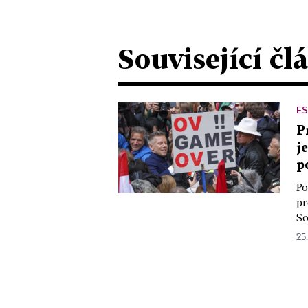
Související čl
ES
P
j
p
Po
pr
So
25