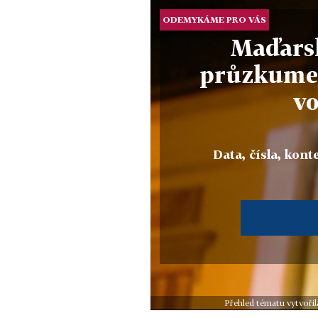
ODEMYKÁME PRO VÁS
Maďarsk
průzkume
v
Data, čísla, konte
Přehled tématu vytvořil