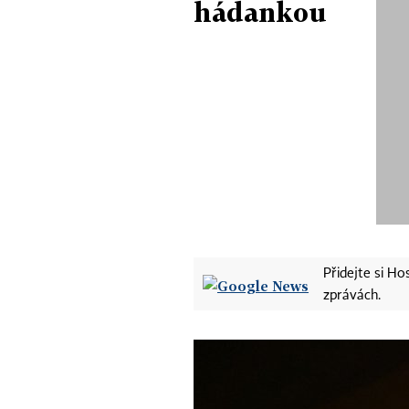
hádankou
Přidejte si H
zprávách.