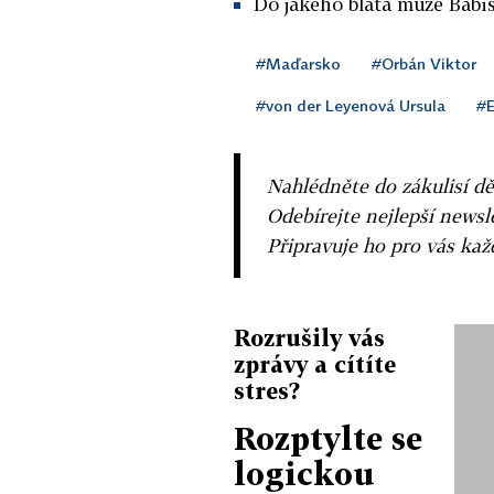
Do jakého bláta může Babi
#Maďarsko
#Orbán Viktor
#von der Leyenová Ursula
#
Nahlédněte do zákulisí dě
Odebírejte nejlepší news
Připravuje ho pro vás ka
Rozrušily vás
zprávy a cítíte
stres?
Rozptylte se
logickou