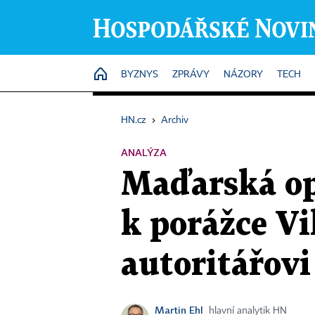
HOME
BYZNYS
ZPRÁVY
NÁZORY
TECH
HN.cz
›
Archiv
ANALÝZA
Maďarská op
k porážce Vi
autoritářov
Martin Ehl
hlavní analytik HN