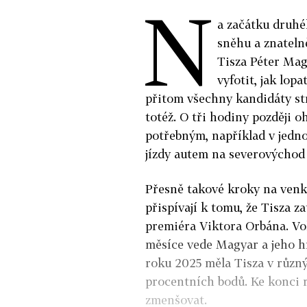
N
a začátku druhé
sněhu a znatelně
Tisza Péter Mag
vyfotit, jak lop
přitom všechny kandidáty str
totéž. O tři hodiny později o
potřebným, například v jedn
jízdy autem na severovýchod
Přesně takové kroky na ven
přispívají k tomu, že Tisza 
premiéra Viktora Orbána. Vo
měsíce vede Magyar a jeho 
roku 2025 měla Tisza v různ
procentních bodů. Ke konci r
zmenšovat.