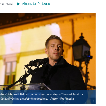
PŘEHRÁT ČLÁNEK
min. čtení
nočních protivládních demonstrací. Jeho strana Tisza má šanci na
, ústavní většiny ale zřejmě nedosáhne.
Autor ▪
Profimedia