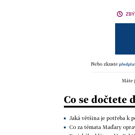
ZBÝ
Nebo zkuste
předpla
Máte j
Co se dočtete 
Jaká většina je potřeba k p
Co za témata Maďary oprav