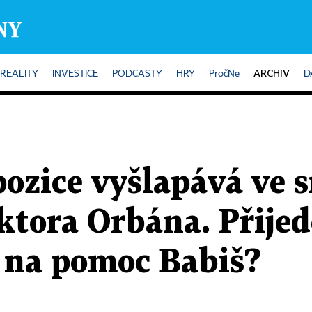
ARCHIV
REALITY
INVESTICE
PODCASTY
HRY
PročNe
D
ozice vyšlapává ve 
ktora Orbána. Přijed
i na pomoc Babiš?