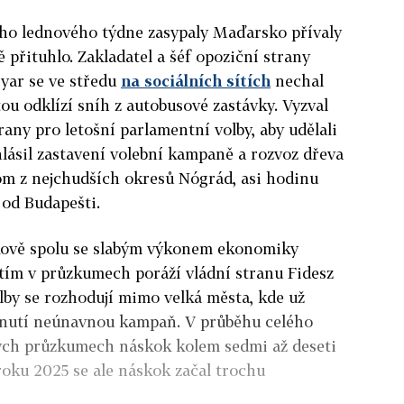
ho lednového týdne zasypaly Maďarsko přívaly
 přituhlo. Zakladatel a šéf opoziční strany
yar se ve středu
na sociálních sítích
nechal
atou odklízí sníh z autobusové zastávky. Vyzval
any pro letošní parlamentní volby, aby udělali
hlásil zastavení volební kampaně a rozvoz dřeva
om z nejchudších okresů Nógrád, asi hodinu
 od Budapešti.
kově spolu se slabým výkonem ekonomiky
zatím v průzkumech poráží vládní stranu Fidesz
lby se rozhodují mimo velká města, kde už
hnutí neúnavnou kampaň. V průběhu celého
ých průzkumech náskok kolem sedmi až deseti
oku 2025 se ale náskok začal trochu