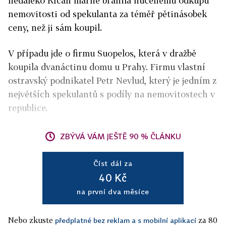
nedaleko Říčan marně bránila nucenému odkupu
nemovitosti od spekulanta za téměř pětinásobek
ceny, než ji sám koupil.
V případu jde o firmu Suopelos, která v dražbě
koupila dvanáctinu domu u Prahy. Firmu vlastní
ostravský podnikatel Petr Nevlud, který je jedním z
největších spekulantů s podíly na nemovitostech v
republice.
ZBÝVÁ VÁM JEŠTĚ 90 % ČLÁNKU
Číst dál za
40 Kč
na první dva měsíce
Nebo zkuste
za 80
předplatné bez reklam a s mobilní aplikací