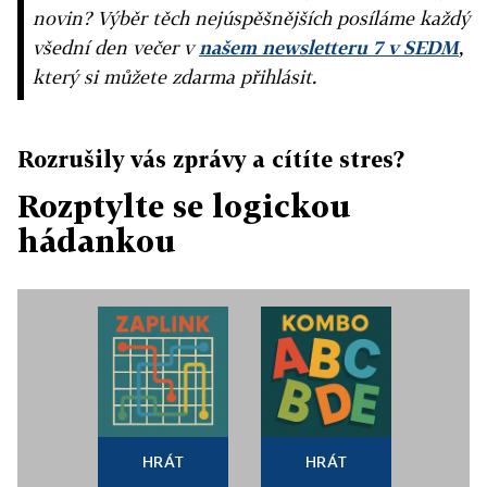
novin? Výběr těch nejúspěšnějších posíláme každý
všední den večer v
našem newsletteru 7 v SEDM
,
který si můžete zdarma přihlásit.
Rozrušily vás zprávy a cítíte stres?
Rozptylte se logickou
hádankou
HRÁT
HRÁT