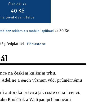
Číst dál za
40 Kč
na první dva měsíce
za 80 Kč.
tné bez reklam a s mobilní aplikací
iž předplatné?
Přihlaste se
dál
ance na českém knižním trhu.
g Adeline a jejich význam vůči průměrnému
ní autorská práva a jak roste cena licencí.
 jako BookTok a Wattpad při budování