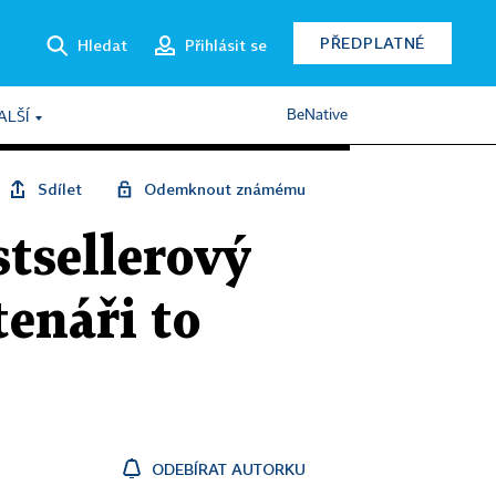
PŘEDPLATNÉ
Hledat
Přihlásit se
BeNative
ALŠÍ
Sdílet
Odemknout známému
tsellerový
tenáři to
ODEBÍRAT AUTORKU