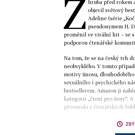
Z
hruba před rokem a
objevil světový bes
Adeline (série „Ko
pseudonymem H. D.
proměnil ve virální hit – se
podporou čtenářské komunit
Na tom, že se na český trh 
neobvyklého. V tomto případě
motivy únosu, dlouhodobého 
sexuálního i psychického nási
bestsellerem. Amazon ji nabíze
kategorii „čtení pro ženy“. 
přesunula z čtenářských bub
ZBÝ