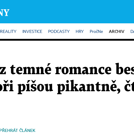
ARCHIV
REALITY
INVESTICE
PODCASTY
HRY
PročNe
D
 z temné romance bes
ři píšou pikantně, č
PŘEHRÁT ČLÁNEK