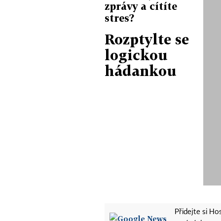
zprávy a cítíte
stres?
Rozptylte se
logickou
hádankou
Přidejte si H