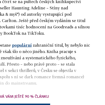
 čtvrt se na pultech českých knihkupectví
tseller Haunting Adeline – Stíny nad
čka & myš“) od autorky vystupující pod
 Carlton.
Ještě před českým vydáním se titul
 stovkami tisíc hodnocení na Goodreads a silnou
y BookTok na TikToku.
dostane
populární
zahraniční titul, by nebylo nic
 však šlo o něco jiného. Kniha pracuje s
zneužívání a systematického fyzického,
lí. Přesto – nebo právě proto – se stala
l v sekci thrillerů, v Česku se objevila v
A spolu s ní se dark romance (temná romance)
lin do mainstreamu.
VÁ VÁM JEŠTĚ 90 % ČLÁNKU