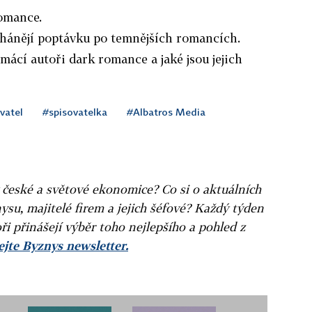
omance.
hánějí poptávku po temnějších romancích.
omácí autoři dark romance a jaké jsou jejich
vatel
#spisovatelka
#Albatros Media
v české a světové ekonomice? Co si o aktuálních
ysu, majitelé firem a jejich šéfové? Každý týden
ři přinášejí výběr toho nejlepšího a pohled z
jte Byznys newsletter.