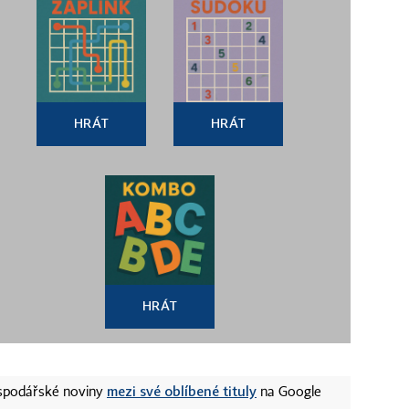
HRÁT
HRÁT
HRÁT
mezi své oblíbené tituly
ospodářské noviny
na Google