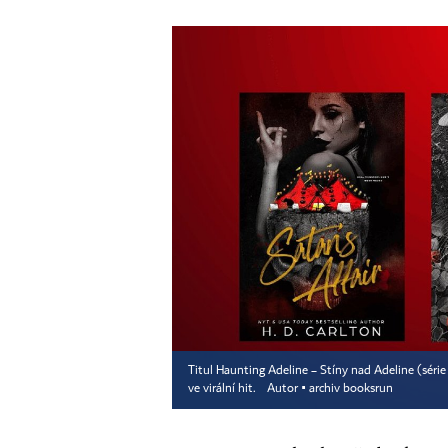
Titul Haunting Adeline – Stíny nad Adeline (séri
ve virální hit.
Autor ▪
archiv booksrun