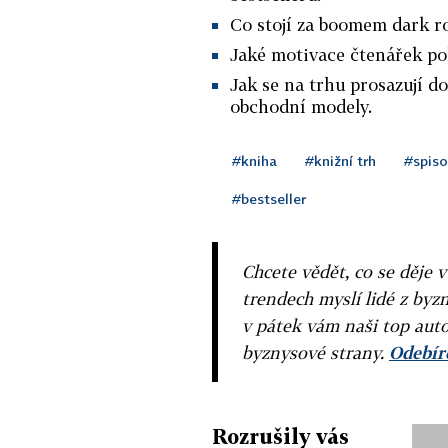
Co stojí za boomem dark r
Jaké motivace čtenářek po
Jak se na trhu prosazují d
obchodní modely.
#kniha
#knižní trh
#spiso
#bestseller
Chcete vědět, co se děje 
trendech myslí lidé z byzn
v pátek vám naši top auto
byznysové strany.
Odebíre
Rozrušily vás