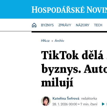
HOME
BYZNYS
ZPRÁVY
NÁZORY
TECH
HN.cz
›
Archiv
TikTok dělá
byznys. Auto
milují
Kateřina Šefrová
redaktorka
28. 1. 2026 00:00 ▪ 7 min. čtení