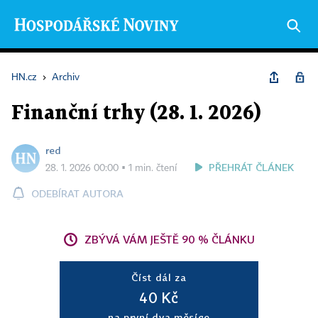
HN.cz
›
Archiv
Finanční trhy (28. 1. 2026)
red
PŘEHRÁT ČLÁNEK
28. 1. 2026 00:00 ▪ 1 min. čtení
ODEBÍRAT AUTORA
ZBÝVÁ VÁM JEŠTĚ 90 % ČLÁNKU
Číst dál za
40 Kč
na první dva měsíce