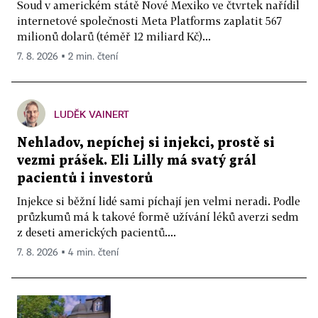
Soud v americkém státě Nové Mexiko ve čtvrtek nařídil
internetové společnosti Meta Platforms zaplatit 567
milionů dolarů (téměř 12 miliard Kč)...
7. 8. 2026 ▪ 2 min. čtení
LUDĚK VAINERT
Nehladov, nepíchej si injekci, prostě si
vezmi prášek. Eli Lilly má svatý grál
pacientů i investorů
Injekce si běžní lidé sami píchají jen velmi neradi. Podle
průzkumů má k takové formě užívání léků averzi sedm
z deseti amerických pacientů....
7. 8. 2026 ▪ 4 min. čtení