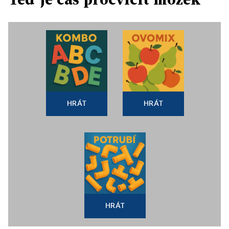
HRÁT
HRÁT
HRÁT