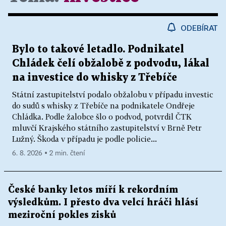
ODEBÍRAT
Bylo to takové letadlo. Podnikatel
Chládek čelí obžalobě z podvodu, lákal
na investice do whisky z Třebíče
Státní zastupitelství podalo obžalobu v případu investic
do sudů s whisky z Třebíče na podnikatele Ondřeje
Chládka. Podle žalobce šlo o podvod, potvrdil ČTK
mluvčí Krajského státního zastupitelství v Brně Petr
Lužný. Škoda v případu je podle policie...
6. 8. 2026 ▪ 2 min. čtení
České banky letos míří k rekordním
výsledkům. I přesto dva velcí hráči hlásí
meziroční pokles zisků