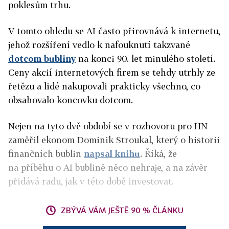
poklesům trhu.
V tomto ohledu se AI často přirovnává k internetu,
jehož rozšíření vedlo k nafouknutí takzvané
dotcom bubliny
na konci 90. let minulého století.
Ceny akcií internetových firem se tehdy utrhly ze
řetězu a lidé nakupovali prakticky všechno, co
obsahovalo koncovku dotcom.
Nejen na tyto dvě období se v rozhovoru pro HN
zaměřil ekonom Dominik Stroukal, který o historii
finančních bublin
napsal knihu
. Říká, že
na příběhu o AI bublině něco nehraje, a na závěr
přidává radu, jak v této době investovat.
ZBÝVÁ VÁM JEŠTĚ 90 % ČLÁNKU