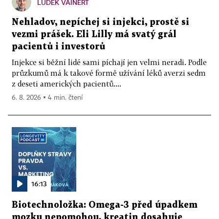
LUDĚK VAINERT
Nehladov, nepíchej si injekci, prostě si
vezmi prášek. Eli Lilly má svatý grál
pacientů i investorů
Injekce si běžní lidé sami píchají jen velmi neradi. Podle
průzkumů má k takové formě užívání léků averzi sedm
z deseti amerických pacientů....
6. 8. 2026 ▪ 4 min. čtení
16:13
Biotechnoložka: Omega-3 před úpadkem
mozku nepomohou, kreatin dosahuje