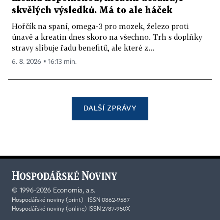
skvělých výsledků. Má to ale háček
Hořčík na spaní, omega-3 pro mozek, železo proti
únavě a kreatin dnes skoro na všechno. Trh s doplňky
stravy slibuje řadu benefitů, ale které z...
6. 8. 2026 ▪ 16:13 min.
DALŠÍ ZPRÁVY
©
1996-2026
Economia, a.s.
Hospodářské noviny (print) ISSN 0862-9587
Hospodářské noviny (online) ISSN 2787-950X