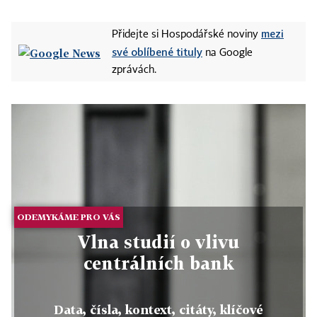
mezi
Přidejte si Hospodářské noviny
své oblíbené tituly
na Google
zprávách.
ODEMYKÁME PRO VÁS
Vlna studií o vlivu
centrálních bank
Data, čísla, kontext, citáty, klíčové