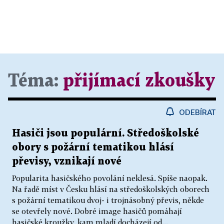
Téma:
přijímací zkoušky
ODEBÍRAT
Hasiči jsou populární. Středoškolské
obory s požární tematikou hlásí
převisy, vznikají nové
Popularita hasičského povolání neklesá. Spíše naopak.
Na řadě míst v Česku hlásí na středoškolských oborech
s požární tematikou dvoj- i trojnásobný převis, někde
se otevřely nové. Dobré image hasičů pomáhají
hasičské kroužky, kam mladí docházejí od...