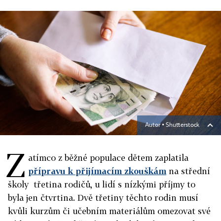
Autor ▪
Shutterstock
Z
atímco
z běžné populace dětem zaplatila
přípravu k přijímacím zkouškám
na střední
školy třetina rodičů, u lidí s nízkými příjmy to
byla jen čtvrtina. Dvě třetiny těchto rodin musí
kvůli kurzům či učebním materiálům omezovat své