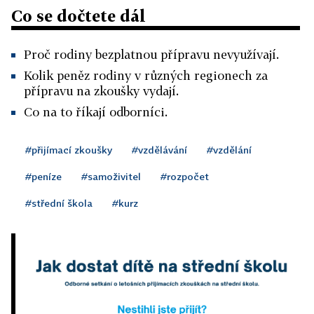
Co se dočtete dál
Proč rodiny bezplatnou přípravu nevyužívají.
Kolik peněz rodiny v různých regionech za
přípravu na zkoušky vydají.
Co na to říkají odborníci.
#přijímací zkoušky
#vzdělávání
#vzdělání
#peníze
#samoživitel
#rozpočet
#střední škola
#kurz